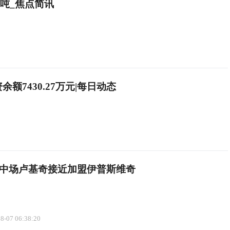
元/吨_焦点简讯
余额7430.27万元|每日动态
中场卢基奇接近加盟伊普斯维奇
8-07 06:38:20