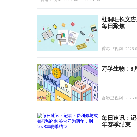
杜润旺长文告
每日聚焦
香港卫视网
2026-0
万孚生物：8月
香港卫视网
2026-0
每日速讯：记
年赛季结束