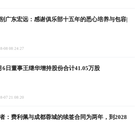
别广东宏远：感谢俱乐部十五年的悉心培养与包容|
8-08 08:24:27
6日董事王继华增持股份合计41.05万股
8-07 21:08:20
者：费利佩与成都蓉城的续签合同为两年，到2028