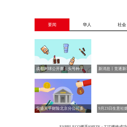
要闻
华人
社会
成都网球公开赛｜头号种子穆塞蒂与资格赛选手塔比洛会师决赛
安盛天平财险北京分公司多场景开展2025年“金融教育宣传周”活动惠及多元群体
FABRI-ECO攜手SHEIN：T2T纖維