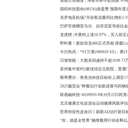
港股公告掘金 | 博泰车联今起招股 不
国药科技股份(08156)发盈警 预期年度
克罗地亚机场7月份客流量同比增长5.5
巴萨官推晒亚马尔、拉菲尼亚等前往金
龙虎榜 |卡莱特上涨10.97%，买入前
即时看！新款坦克400正式亮相 搭载Coff
今日热讯：*ST兰黄(000929.SZ)：累计
日海智能：大股东拟减持不超1038.73
苏州集中签约5家优待定点医院，普通
斯蒂费尔：将美光科技目标价上调至17
2025服贸会“肿瘤治疗创新进展与药物
联易融科技-W(09959.HK)9月22日耗资2
北京健康文化促进会运动健康风险评估
世界特应性皮炎日丨刷新AD治疗新目标
“你，就是全世界”施维雅用行动诠释以