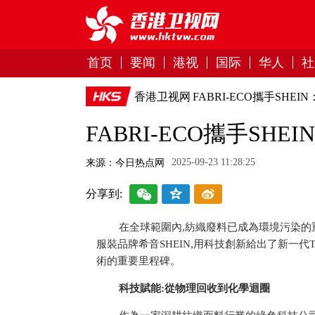
首页
要闻
港视
国际
华人
社
香港卫视网
FABRI-ECO攜手SHE
FABRI-ECO攜手SH
2025-09-23 11:28:25
来源：今日热点网
分享到:
在全球範圍內,紡織廢料已成為環境污染的重
服裝品牌希音SHEIN,用科技創新給出了新一代
術的重要里程碑。
科技賦能:從物理回收到化學迴圈