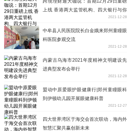
跨境理财通大咖说：首期12月29日重磅
上线 香港两大监管机构、四大银行与你
2021-12-28
不见不散
中牟县人民医院院长白金娥来郑州童瞳眼
科医院参观交流
2021-12-28
内蒙古乌海市2021年度精神文明建设先
进典型发布会举行
2021-12-28
盟动中原爱眼护眼健康行|郑州童瞳眼科
到伊顿幼儿园开展眼健康科普
2021-12-27
四大世界湾区于海交会首次联动，海内外
智慧汇聚共赢创新未来