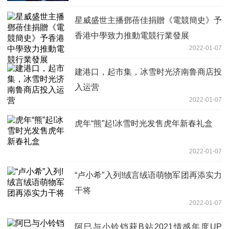
星威盛世主播鄧蓓佳捐贈《電競簡史》予
香港中學致力推動電競行業發展
2022-01-07
建港口，起市集，冰雪时光济南鲁商店投
入运营
2022-01-07
虎年“熊”起!冰雪时光发售虎年新春礼盒
2022-01-07
“卢小希”入列!绒言绒语萌物军团再添实力
干将
2022-01-07
阿巳与小铃铛获B站2021情感年度UP