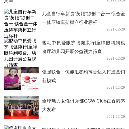
2021-12-29
儿童自行车新贵“芙媱”独创二合一 镁合金
一体压铸车架树立行业标杆
2021-12-29
盟动中原爱眼护眼健康行|童瞳眼科到粮
食厅幼儿园开展公益视力筛查
2021-12-29
强强联合，优趣汇签约抖音达人打造营销
新模式
2021-12-29
全球魅力女性俱乐部GGW Club在香港盛
大发布
2021-12-29