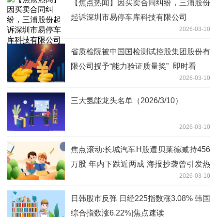
【焦点热闻】因买卖合同纠纷，三浦股份
起诉深圳市易停车库科技有限公司
2026-03-10
省质检院被中国国检测试控股集团股份有
限公司授予“能力验证质量奖”_即时看
2026-03-10
三大氢能龙头名单（2026/3/10）
2026-03-10
焦点滚动:长城汽车H股遭贝莱德减持456
万股 年内下跌近两成 海报抄袭曾引发热
2026-03-10
议
日韩股市反弹 日经225指数涨3.08% 韩国
综合指数涨6.22%|焦点速读