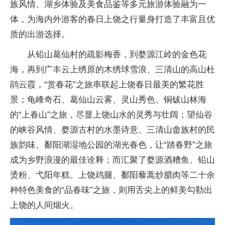
族风情、湖乡体验及美食品鉴等多元旅游体验融为一
体，为海内外游客的春日上饶之行量身打造了丰富且优
质的出游选择。
从铅山葛仙村的疏影梅香，到婺源江岭的金色花
海，再到广丰云上绣原的木绣球雪浪、三清山的高山杜
鹃云霞，“赏春花”之旅串联起上饶春日最美的繁花胜
景；龟峰奇石、葛仙山云雾、灵山秀色、铜钹山林海
的“上春山”之旅，尽显上饶山水的灵秀与壮阔；望仙谷
的峡谷风情、婺源古村的水墨诗意、三清山畲族村的民
族韵味、鄱阳湖湿地公园的湖光春色，让“踏春野”之旅
成为乡野浪漫的最佳诠释；而汇聚了婺源酒糟鱼、铅山
烫粉、弋阳年糕、上饶鸡腿、鄱阳藜蒿炒腊肉等二十余
种特色美食的“品春味”之旅，则用舌尖上的鲜美勾勒出
上饶的人间烟火。