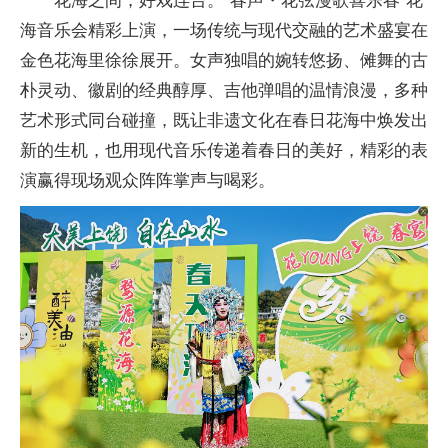
花海之间，好戏连台。“春声・花弦漫歌喜乐春”花
海音乐会精彩上演，一场传统与现代交融的艺术盛宴在
金色花海里徐徐展开。女声独唱的婉转悠扬、傩舞的古
朴灵动、徽剧的经典醇厚、吉他弹唱的温情浪漫，多种
艺术形式同台碰撞，既让非遗文化在春日花海中焕发出
新的生机，也用现代音乐传递着春日的美好，精彩的表
演赢得现场观众阵阵掌声与喝彩。