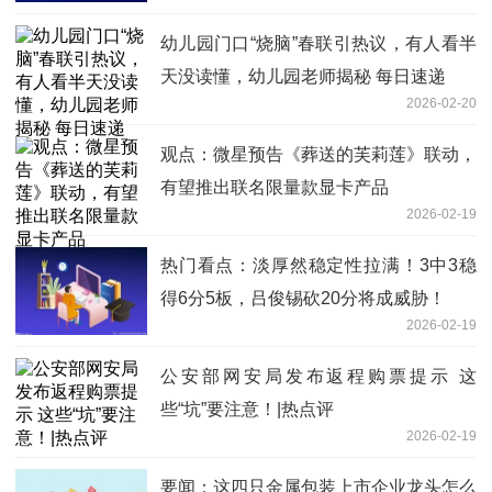
幼儿园门口“烧脑”春联引热议，有人看半
天没读懂，幼儿园老师揭秘 每日速递
2026-02-20
观点：微星预告《葬送的芙莉莲》联动，
有望推出联名限量款显卡产品
2026-02-19
热门看点：淡厚然稳定性拉满！3中3稳
得6分5板，吕俊锡砍20分将成威胁！
2026-02-19
公安部网安局发布返程购票提示 这
些“坑”要注意！|热点评
2026-02-19
要闻：这四只金属包装上市企业龙头怎么