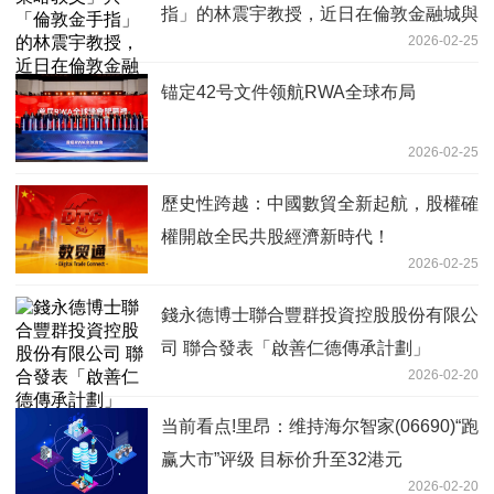
指」的林震宇教授，近日在倫敦金融城與
2026-02-25
華爾街引發高度關注
锚定42号文件领航RWA全球布局
2026-02-25
歷史性跨越：中國數貿全新起航，股權確
權開啟全民共股經濟新時代！
2026-02-25
錢永德博士聯合豐群投資控股股份有限公
司 聯合發表「啟善仁德傳承計劃」
2026-02-20
当前看点!里昂：维持海尔智家(06690)“跑
赢大市”评级 目标价升至32港元
2026-02-20