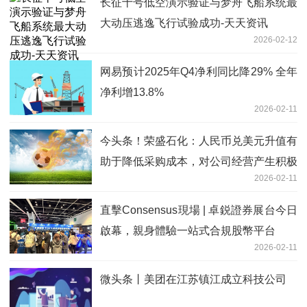
长征十号低空演示验证与梦舟飞船系统最
大动压逃逸飞行试验成功-天天资讯
2026-02-12
网易预计2025年Q4净利同比降29% 全年
净利增13.8%
2026-02-11
今头条！荣盛石化：人民币兑美元升值有
助于降低采购成本，对公司经营产生积极
2026-02-11
影响
直擊Consensus現場 | 卓鋭證券展台今日
啟幕，親身體驗一站式合規股幣平台
2026-02-11
微头条丨美团在江苏镇江成立科技公司