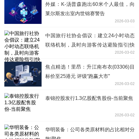
外媒：K-汤普森跑出60米个人最佳，向
莱尔斯发出室内世锦赛警告
2026-03-03
中国旅行社协会倡议：建立24小时动态
联络机制，及时向游客传达避险指引|快
2026-03-02
播报
焦点精选！里昂：升江南布衣(03306)目
标价至25港元 评级“跑赢大市”
2026-03-02
泰锦控股发行1.3亿股配售股份-当前聚焦
2026-03-02
华明装备：公司各类原材料的占比相对分
散|聚焦