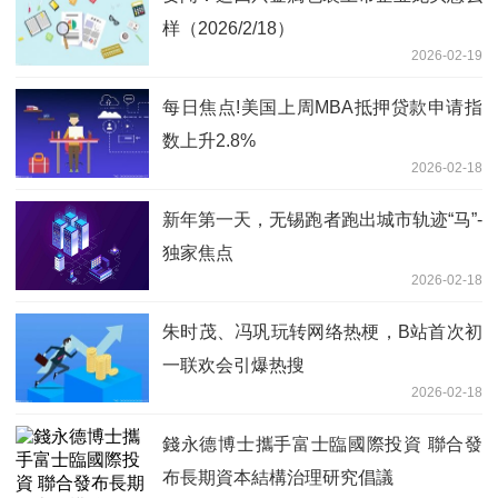
样（2026/2/18）
2026-02-19
每日焦点!美国上周MBA抵押贷款申请指
数上升2.8%
2026-02-18
新年第一天，无锡跑者跑出城市轨迹“马”-
独家焦点
2026-02-18
朱时茂、冯巩玩转网络热梗，B站首次初
一联欢会引爆热搜
2026-02-18
錢永德博士攜手富士臨國際投資 聯合發
布長期資本結構治理研究倡議