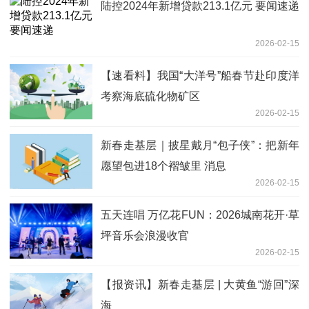
陆控2024年新增贷款213.1亿元 要闻速递
2026-02-15
【速看料】我国“大洋号”船春节赴印度洋
考察海底硫化物矿区
2026-02-15
新春走基层｜披星戴月“包子侠”：把新年
愿望包进18个褶皱里 消息
2026-02-15
五天连唱 万亿花FUN：2026城南花开·草
坪音乐会浪漫收官
2026-02-15
【报资讯】新春走基层 | 大黄鱼“游回”深
海