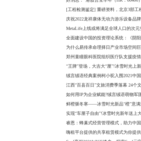
好消息：“港股合宝丰年（HK：08406
[工程检测鉴定] 重磅资料，北京3部工
庆祝2022龙祥康体无动力游乐设备品
MetaLife上线或将满足全球人口的次
全面建设中国的投资理论系统：《阴阳
为什么易传承命理择日产业市场空间巨
郑州童瞳眼科医院组织医疗队支援疫情
“王牌”登场，大吉大“厘”!冰雪时光上
绒言绒语经典案例柯小驼入围2021中
江西“百县百日”文旅消费季落幕 24个
如何用IP为企业赋能?绒言绒语萌物军
鲜橙驱冬寒——冰雪时光新品“橙”意满
实现“车厘子自由”!冰雪时光新年送上
睿恩：蜂巢式经营管理模式，助力中国
嗨租平台提供的共享租赁模式为你提供