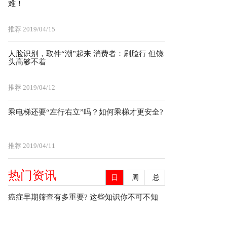
难！
推荐
2019/04/15
人脸识别，取件“潮”起来 消费者：刷脸行 但镜
头高够不着
推荐
2019/04/12
乘电梯还要“左行右立”吗？如何乘梯才更安全?
推荐
2019/04/11
热门资讯
日
周
总
癌症早期筛查有多重要? 这些知识你不可不知