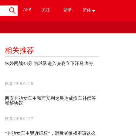
APP
关注
登录
简体
相关推荐
朱婷两战43分 为球队进入决赛立下汗马功劳
推荐
2019/04/18
西安奔驰女车主和西安利之星达成换车补偿等
和解协议
推荐
2019/04/17
“奔驰女车主哭诉维权”，消费者维权不该这么