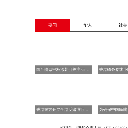
要闻
华人
社会
国产航母甲板涂装引关注 055大驱被期待亮相
香港警方开展全港反赌博行动 突击搜查拘267人