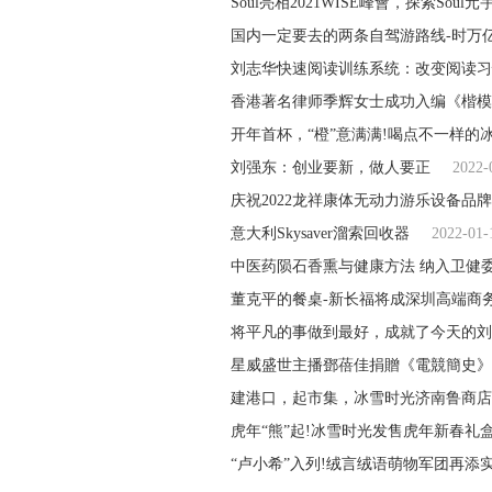
Soul亮相2021WISE峰會，探索Soul
国内一定要去的两条自驾游路线-时万
刘志华快速阅读训练系统：改变阅读习
香港著名律师季辉女士成功入编《楷模
开年首杯，“橙”意满满!喝点不一样的
刘强东：创业要新，做人要正
2022-
庆祝2022龙祥康体无动力游乐设备品
意大利Skysaver溜索回收器
2022-01-
中医药陨石香熏与健康方法 纳入卫健委
董克平的餐桌-新长福将成深圳高端商
将平凡的事做到最好，成就了今天的刘
星威盛世主播鄧蓓佳捐贈《電競簡史》
建港口，起市集，冰雪时光济南鲁商店
虎年“熊”起!冰雪时光发售虎年新春礼
“卢小希”入列!绒言绒语萌物军团再添