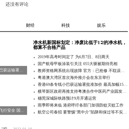
还没有评论
财经
科技
娱乐
净水机新国标划定：净废比低于1∶2的净水机，
都算不合格产品
2019年高考时间定了 为6月7日、8日两天
国产航母甲板涂装引关注 055大驱被期待亮相
香港69条专线小巴获运输署批准加价 最高加幅15.1%
教师资格网系统出现故障 官方：已抢修 不耽误报名
粤港澳大湾区首次海外推介会在东京举行
香港69条专线小巴获运输署批准加价 最高加幅15.1%
横琴新区政府再推支持粤澳合作中医药产业园发展专项措施
穗莞深城际铁路预计9月开通运营
雨季即将来临 港府呼吁各部门加强防蚊灭蚊工作
为确保中国民航飞行安全 国内暂停波音737-8飞机商业运行
航空公司春招 要警惕“黑中介”陷阱和保过等不实信息