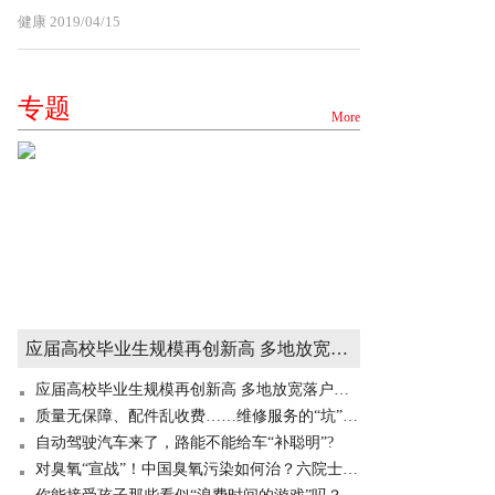
健康
2019/04/15
专题
More
应届高校毕业生规模再创新高 多地放宽落户门槛“抢人”
应届高校毕业生规模再创新高 多地放宽落户门槛“抢人”
质量无保障、配件乱收费……维修服务的“坑”你掉过吗？
自动驾驶汽车来了，路能不能给车“补聪明”?
对臭氧“宣战”！中国臭氧污染如何治？六院士成都“开药方”