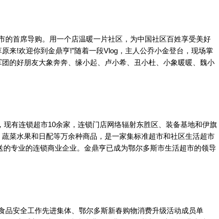
超市的首席导购。用一个店温暖一片社区，为中国社区百姓享受美好
来!欢迎你到金鼎亨!”随着一段Vlog，主人公乔小金登台，现场掌
军团的好朋友大象奔奔、缘小起、卢小希、丑小杜、小象暖暖、魏小
年，现有连锁超市10余家，连锁门店网络辐射东胜区、装备基地和伊旗
、蔬菜水果和日配等万余种商品，是一家集标准超市和社区生活超市
送的专业的连锁商业企业。金鼎亨已成为鄂尔多斯市生活超市的领导
。
为食品安全工作先进集体、鄂尔多斯新春购物消费升级活动成员单