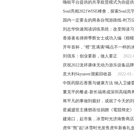
嗨租平台提供的共享租赁模式为你提供
Soul亮相2021WISE峰會，探索Soul
国内一定要去的两条自驾游路线-时万
刘志华快速阅读训练系统：改变阅读习
香港著名律师季辉女士成功入编《楷模
开年首杯，“橙”意满满!喝点不一样的
刘强东：创业要新，做人要正
2022-
庆祝2022龙祥康体无动力游乐设备品
意大利Skysaver溜索回收器
2022-01-
中医药陨石香熏与健康方法 纳入卫健委
董克平的餐桌-新长福将成深圳高端商
将平凡的事做到最好，成就了今天的刘
星威盛世主播鄧蓓佳捐贈《電競簡史》
建港口，起市集，冰雪时光济南鲁商店
虎年“熊”起!冰雪时光发售虎年新春礼