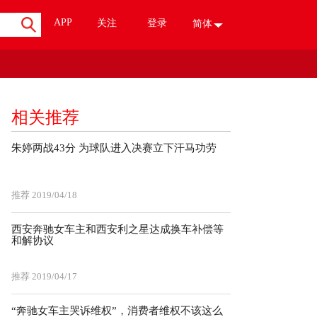
APP
关注
登录
简体
相关推荐
朱婷两战43分 为球队进入决赛立下汗马功劳
推荐
2019/04/18
西安奔驰女车主和西安利之星达成换车补偿等
和解协议
推荐
2019/04/17
“奔驰女车主哭诉维权”，消费者维权不该这么