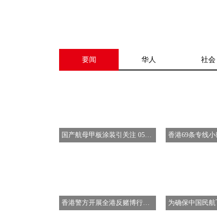
要闻
华人
社会
国产航母甲板涂装引关注 055大驱被期待亮相
香港警方开展全港反赌博行动 突击搜查拘267人