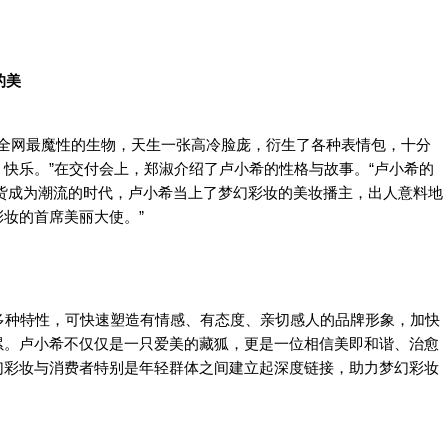
的美
为全网最魔性的生物，天生一张高冷脸庞，衍生了各种表情包，十分
快乐。”在交付会上，郑淑介绍了卢小希的性格与故事。“卢小希的
货成为潮流的时代，卢小希当上了梦幻彩妆的美妆播主，出人意料地
妆的首席美丽大使。”
多种特性，可快速塑造有情感、有态度、亲切感人的品牌形象，加快
累。卢小希不仅仅是一只爱美的藏狐，更是一位相信美即和谐、治愈
幻彩妆与消费者特别是年轻群体之间建立起深度链接，助力梦幻彩妆
。