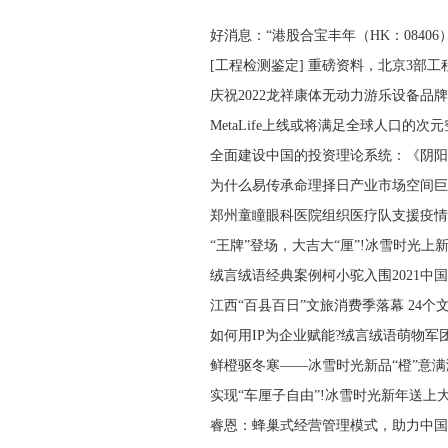
好消息：“港股合宝丰年（HK：08406
[工程检测鉴定] 重磅资料，北京3部工
庆祝2022龙祥康体无动力游乐设备品
MetaLife上线或将满足全球人口的次
全面建设中国的投资理论系统：《阴阳
为什么易传承命理择日产业市场空间巨
郑州童瞳眼科医院组织医疗队支援疫情
“王牌”登场，大吉大“厘”!冰雪时光上
绒言绒语经典案例柯小驼入围2021中
江西“百县百日”文旅消费季落幕 24个
如何用IP为企业赋能?绒言绒语萌物军
鲜橙驱冬寒——冰雪时光新品“橙”意满
实现“车厘子自由”!冰雪时光新年送上
睿恩：蜂巢式经营管理模式，助力中国