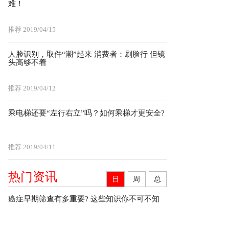
难！
推荐
2019/04/15
人脸识别，取件“潮”起来 消费者：刷脸行 但镜
头高够不着
推荐
2019/04/12
乘电梯还要“左行右立”吗？如何乘梯才更安全?
推荐
2019/04/11
热门资讯
日
周
总
癌症早期筛查有多重要? 这些知识你不可不知