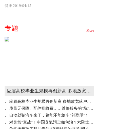
健康
2019/04/15
专题
More
应届高校毕业生规模再创新高 多地放宽落户门槛“抢人”
应届高校毕业生规模再创新高 多地放宽落户门槛“抢人”
质量无保障、配件乱收费……维修服务的“坑”你掉过吗？
自动驾驶汽车来了，路能不能给车“补聪明”?
对臭氧“宣战”！中国臭氧污染如何治？六院士成都“开药方”