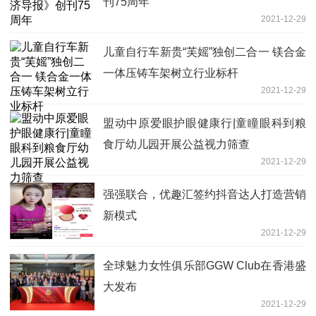
刊75周年
2021-12-29
儿童自行车新贵“芙媱”独创二合一 镁合金
一体压铸车架树立行业标杆
2021-12-29
盟动中原爱眼护眼健康行|童瞳眼科到粮
食厅幼儿园开展公益视力筛查
2021-12-29
强强联合，优趣汇签约抖音达人打造营销
新模式
2021-12-29
全球魅力女性俱乐部GGW Club在香港盛
大发布
2021-12-29