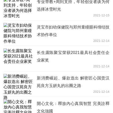
专业带教+周到支持，年轻创业者谈为何
选择冰雪时光
2021-12-15
灵宝市妇幼保健院与郑州童瞳眼科缔结技
术协作单位
2021-12-14
长生露陈聚宝荣获2021最具社会责任企
业家奖
2021-12-14
新消费崛起、爆款迭出 解密匠心国货汉
苑良方玉妍丸的出圈之路
2021-12-14
開心文化：釋放內心真我智慧 完美詮釋
文化強國