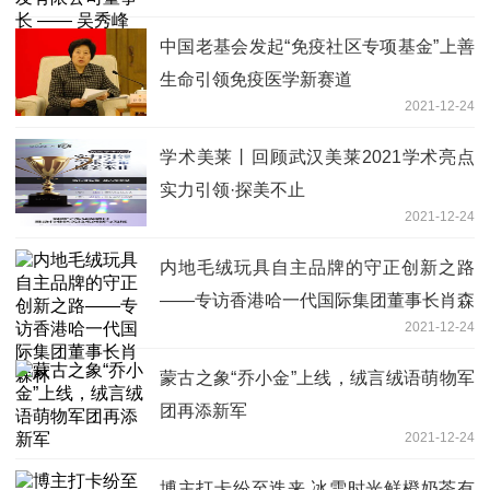
中国老基会发起“免疫社区专项基金”上善
生命引领免疫医学新赛道
2021-12-24
学术美莱丨回顾武汉美莱2021学术亮点
实力引领·探美不止
2021-12-24
内地毛绒玩具自主品牌的守正创新之路
——专访香港哈一代国际集团董事长肖森
2021-12-24
林
蒙古之象“乔小金”上线，绒言绒语萌物军
团再添新军
2021-12-24
博主打卡纷至迭来 冰雪时光鲜橙奶茶有