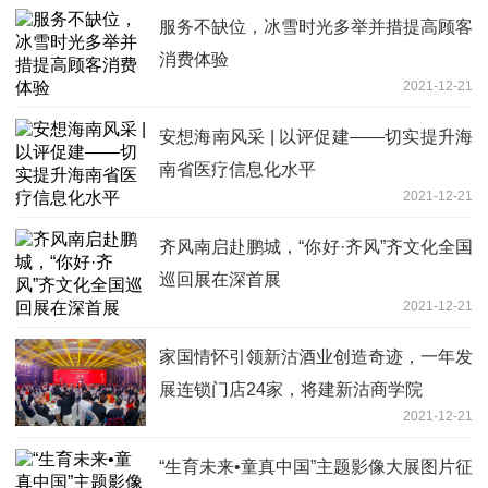
服务不缺位，冰雪时光多举并措提高顾客
消费体验
2021-12-21
安想海南风采 | 以评促建——切实提升海
南省医疗信息化水平
2021-12-21
齐风南启赴鹏城，“你好·齐风”齐文化全国
巡回展在深首展
2021-12-21
家国情怀引领新沽酒业创造奇迹，一年发
展连锁门店24家，将建新沽商学院
2021-12-21
“生育未来•童真中国”主题影像大展图片征