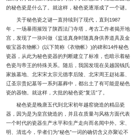
的秘色瓷是什么了。就这样，秘色瓷逐渐成了一个谜。
关于秘色瓷之谜一直持续到了现代，直到1987
年，一场暴雨摧毁了陕西法门寺塔，考古工作者揭开地
宫，发现了一块叫做《监送真身时随真身供养道具及金
银宝器衣物帐》(以下简称《衣物帐》)的碑和14件秘色
瓷器，从此为秘色瓷器的判断建立了标准，也暗示着秘
色瓷与帝王的特殊关系。随后，我国发现在吴越国钱氏
家族墓地、北宋宋太宗元德李后陵、北宋周王赵祐墓、
辽圣宗贵妃墓等一系列墓葬中，都出土了有可能是秘色
瓷的器物。就这样，大批的秘色瓷“复活”了。
秘色瓷是晚唐五代到北宋初年越窑烧造的精品瓷
器，因为是为皇宫烧造的，并且在质量与风格方面代表
一个时代的瓷器生产水平和生产走向而名闻中外。宋、
明、清迄今，学者们为“秘色”一词的确切含义亦聚讼不