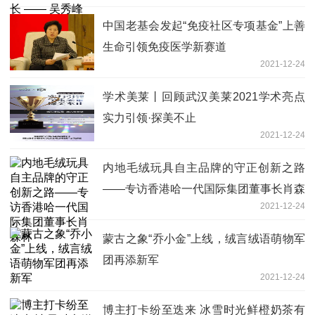
中国老基会发起“免疫社区专项基金”上善
生命引领免疫医学新赛道
2021-12-24
学术美莱丨回顾武汉美莱2021学术亮点
实力引领·探美不止
2021-12-24
内地毛绒玩具自主品牌的守正创新之路
——专访香港哈一代国际集团董事长肖森
2021-12-24
林
蒙古之象“乔小金”上线，绒言绒语萌物军
团再添新军
2021-12-24
博主打卡纷至迭来 冰雪时光鲜橙奶茶有