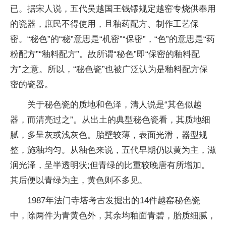
已。据宋人说，五代吴越国王钱镠规定越窑专烧供奉用
的瓷器，庶民不得使用，且釉药配方、制作工艺保
密。“秘色”的“秘”意思是“机密”“保密”，“色”的意思是“药
粉配方”“釉料配方”。故所谓“秘色”即“保密的釉料配
方”之意。所以，“秘色瓷”也被广泛认为是釉料配方保
密的瓷器。
关于秘色瓷的质地和色泽，清人说是“其色似越
器，而清亮过之”。从出土的典型秘色瓷看，其质地细
腻，多呈灰或浅灰色。胎壁较薄，表面光滑，器型规
整，施釉均匀。从釉色来说，五代早期仍以黄为主，滋
润光泽，呈半透明状;但青绿的比重较晚唐有所增加。
其后便以青绿为主，黄色则不多见。
1987年法门寺塔考古发掘出的14件越窑秘色瓷
中，除两件为青黄色外，其余均釉面青碧，胎质细腻，