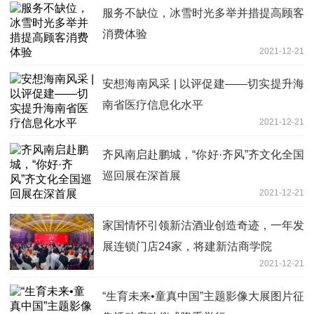
服务不缺位，冰雪时光多举并措提高顾客
消费体验
2021-12-21
安想海南风采 | 以评促建——切实提升海
南省医疗信息化水平
2021-12-21
齐风南启赴鹏城，“你好·齐风”齐文化全国
巡回展在深首展
2021-12-21
家国情怀引领新沽酒业创造奇迹，一年发
展连锁门店24家，将建新沽商学院
2021-12-21
“生育未来•童真中国”主题影像大展图片征