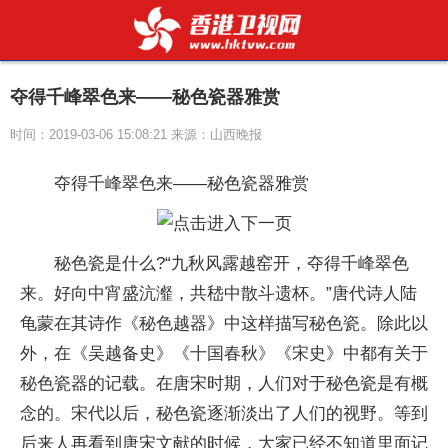
夺得千峰翠色来——秘色瓷器雅赏
时间：2019-03-06 15:08:21 来源：山西晚报
夺得千峰翠色来——秘色瓷器雅赏
秘色瓷是什么?“九秋风露越窑开，夺得千峰翠色
来。好向中宵盛沆瀣，共嵇中散斗遗杯。”唐代诗人陆
龟蒙在其诗作《秘色越器》中这样描写秘色瓷。除此以
外，在《吴越备史》《十国春秋》《宋史》中都有关于
秘色瓷器的记载。在唐宋时期，人们对于秘色瓷是有概
念的。宋代以后，秘色瓷逐渐淡出了人们的视野。等到
后来人再看到唐宋文献的时候，大家已经不知道里面记