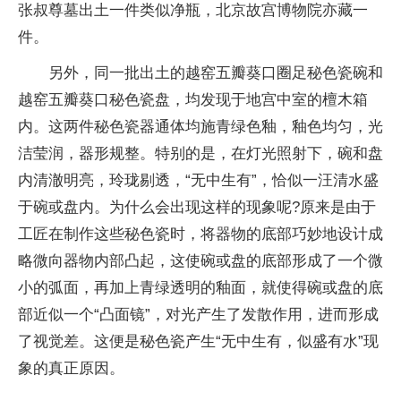
张叔尊墓出土一件类似净瓶，北京故宫博物院亦藏一
件。
另外，同一批出土的越窑五瓣葵口圈足秘色瓷碗和
越窑五瓣葵口秘色瓷盘，均发现于地宫中室的檀木箱
内。这两件秘色瓷器通体均施青绿色釉，釉色均匀，光
洁莹润，器形规整。特别的是，在灯光照射下，碗和盘
内清澈明亮，玲珑剔透，“无中生有”，恰似一汪清水盛
于碗或盘内。为什么会出现这样的现象呢?原来是由于
工匠在制作这些秘色瓷时，将器物的底部巧妙地设计成
略微向器物内部凸起，这使碗或盘的底部形成了一个微
小的弧面，再加上青绿透明的釉面，就使得碗或盘的底
部近似一个“凸面镜”，对光产生了发散作用，进而形成
了视觉差。这便是秘色瓷产生“无中生有，似盛有水”现
象的真正原因。