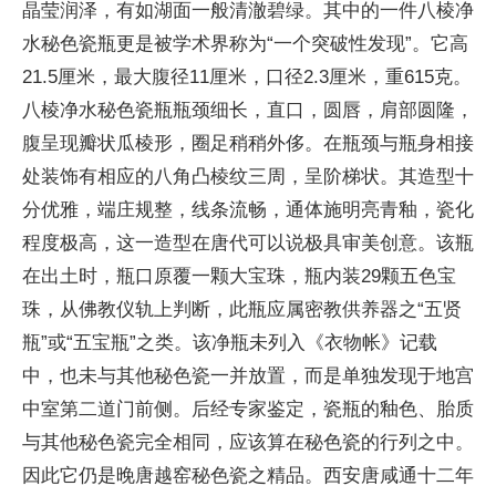
晶莹润泽，有如湖面一般清澈碧绿。其中的一件八棱净
水秘色瓷瓶更是被学术界称为“一个突破性发现”。它高
21.5厘米，最大腹径11厘米，口径2.3厘米，重615克。
八棱净水秘色瓷瓶瓶颈细长，直口，圆唇，肩部圆隆，
腹呈现瓣状瓜棱形，圈足稍稍外侈。在瓶颈与瓶身相接
处装饰有相应的八角凸棱纹三周，呈阶梯状。其造型十
分优雅，端庄规整，线条流畅，通体施明亮青釉，瓷化
程度极高，这一造型在唐代可以说极具审美创意。该瓶
在出土时，瓶口原覆一颗大宝珠，瓶内装29颗五色宝
珠，从佛教仪轨上判断，此瓶应属密教供养器之“五贤
瓶”或“五宝瓶”之类。该净瓶未列入《衣物帐》记载
中，也未与其他秘色瓷一并放置，而是单独发现于地宫
中室第二道门前侧。后经专家鉴定，瓷瓶的釉色、胎质
与其他秘色瓷完全相同，应该算在秘色瓷的行列之中。
因此它仍是晚唐越窑秘色瓷之精品。西安唐咸通十二年