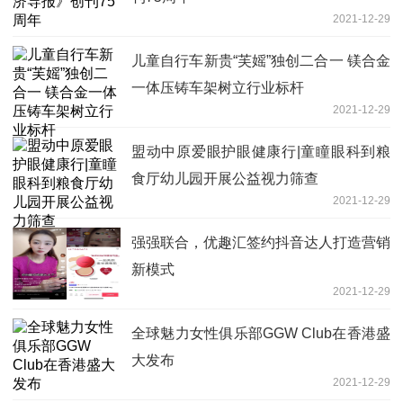
2021-12-29
儿童自行车新贵“芙媱”独创二合一 镁合金
一体压铸车架树立行业标杆
2021-12-29
盟动中原爱眼护眼健康行|童瞳眼科到粮
食厅幼儿园开展公益视力筛查
2021-12-29
强强联合，优趣汇签约抖音达人打造营销
新模式
2021-12-29
全球魅力女性俱乐部GGW Club在香港盛
大发布
2021-12-29