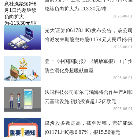
继续负向扩大为-113.30元/吨
2026-06-01
光大证券(06178.HK)发布公告，该公司
将派发末期股息每股0.174元人民币|今日
2026-06-01
报
登上《中国国防报》《解放军报》！广州
防空洞化身超暖献血屋！
2026-06-01
法国科技公司布尔与鸿海将合作生产AI和
云基础设施 初始投资超1.2亿欧元
2026-06-01
煤炭股多数走高，截至发稿，兖矿能源
(01171.HK)涨6.87%，报15.56港元