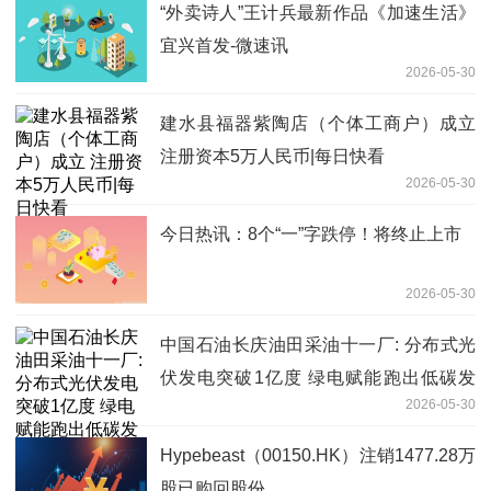
“外卖诗人”王计兵最新作品《加速生活》
宜兴首发-微速讯
2026-05-30
建水县福器紫陶店（个体工商户）成立
注册资本5万人民币|每日快看
2026-05-30
今日热讯：8个“一”字跌停！将终止上市
2026-05-30
中国石油长庆油田采油十一厂: 分布式光
伏发电突破1亿度 绿电赋能跑出低碳发
2026-05-30
展"加速度"
Hypebeast（00150.HK）注销1477.28万
股已购回股份