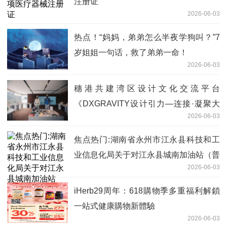
注册证
2026-06-03
热点！“妈妈，弟弟怎么半夜学狗叫？”7
岁姐姐一句话，救了弟弟一命！
2026-06-03
穗港共建湾区设计文化交流平台
《DXGRAVITY设计引力—连接·凝聚大
2026-06-03
湾区》广州开幕
焦点热门:湖南省永州市江永县科技和工
业信息化局关于对江永县城南加油站（普
2026-06-03
通合伙）名称、法人变更的公示
iHerb29周年：618購物季多重福利解鎖
一站式健康購物新體驗
2026-06-03