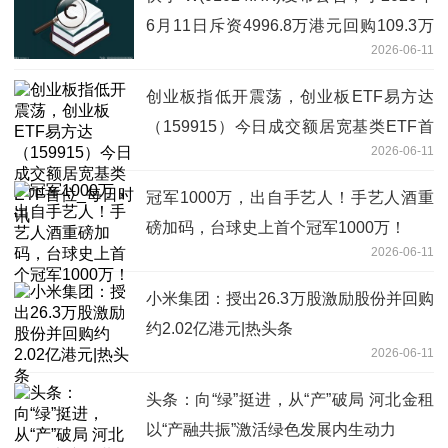
6月11日斥资4996.8万港元回购109.3万
2026-06-11
股
创业板指低开震荡，创业板ETF易方达
（159915）今日成交额居宽基类ETF首
2026-06-11
位_每日时讯
冠军1000万，出自手艺人！手艺人酒重
磅加码，台球史上首个冠军1000万！
2026-06-11
小米集团：授出26.3万股激励股份并回购
约2.02亿港元|热头条
2026-06-11
头条：向“绿”挺进，从“产”破局 河北金租
以“产融共振”激活绿色发展内生动力