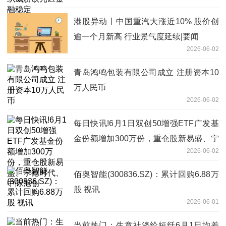
港股异动丨中国重汽大涨近10% 股价创
逾一个月新高 行业景气度延续|要闻
2026-06-02
青岛鸿鸣包装有限公司成立 注册资本10
万人民币
2026-06-02
每日快讯!6月1日双创50增强ETF广发基
金份额增加300万份，重仓股新易盛、宁
2026-06-02
德时代、中际旭创
佰奥智能(300836.SZ)：累计回购6.88万
股 视讯
2026-06-01
当前热门：生意社涤纶短纤6月1日均差