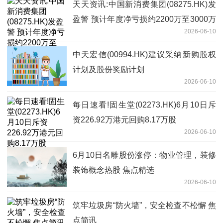
天天资讯:中国新消费集团(08275.HK)发
盈警 预计年度净亏损约2200万至3000万
2026-06-10
港元
中天宏信(00994.HK)建议采纳新购股权
计划及股份奖励计划
2026-06-10
每日速看!固生堂(02273.HK)6月10日斥
资226.92万港元回购8.17万股
2026-06-10
6月10日名雕股份涨停：物业管理，装修
装饰概念热股 焦点精选
2026-06-10
筑牢垃圾房“防火墙”，安全检查不松懈 焦
点简讯