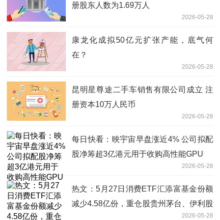
册股东人数为1.69万人
2026-05-28
康龙化成拟50亿元扩张产能，底气何
在？
2026-05-28
昆明星尊途二手车销售有限公司成立 注
册资本10万人民币
2026-05-28
每日快看：映宇宙早盘涨近4% 公司拟配
股净筹超3亿港元用于收购高性能GPU
2026-05-28
热文：5月27日消费ETF汇添富基金份额
减少4.58亿份，重仓股贵州茅台、伊利股
2026-05-28
份、五粮液