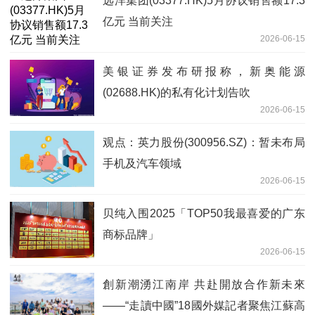
远洋集团(03377.HK)5月协议销售额17.3
亿元 当前关注
2026-06-15
美银证券发布研报称，新奥能源
(02688.HK)的私有化计划告吹
2026-06-15
观点：英力股份(300956.SZ)：暂未布局
手机及汽车领域
2026-06-15
贝纯入围2025「TOP50我最喜爱的广东
商标品牌」
2026-06-15
創新潮湧江南岸 共赴開放合作新未來
——“走讀中國”18國外媒記者聚焦江蘇高