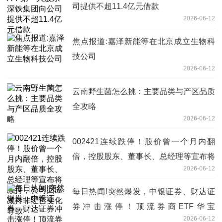
司提供不超11.4亿元借款
2026-06-12
焦点报道:嘉泽新能等在北京成立生物科
技公司
2026-06-12
云南野生菌怎么挑：主要品类与产区品质
全攻略
2026-06-12
002421连续跌停！股价曾一个月内翻
倍，控股股东、董事长、总经理等宣布将
2026-06-12
减持，公司回应减持非经营变化导致
每日热闻!突然爆发，中银证券、财达证
券冲击涨停！顶流券商ETF华宝
2026-06-12
（512000）涨超3%，单日再度吸金1.15