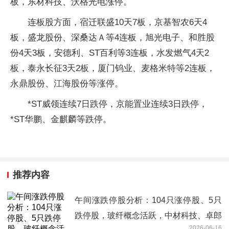
板，东材科技、沃格光电涨停。
连板股方面，宿迁联盛10天7板，京基智农6天4
板，盛龙股份、深桑达Ａ等4连板，旭光电子、和胜股
份4天3板，安德利、ST百利等3连板，水发燃气4天2
板，泰永长征3天2板，厦门钨业、麦格米特等2连板，
永鼎股份、江海股份等涨停。
*ST威领连续7日跌停，京能置业连续3日跌停，
*ST华鹏、金麒麟等跌停。
推荐内容
午间涨跌停股分析：104只涨停股、5只
跌停股，玻纤概念活跃，中材科技、卓郎
2026-06-16