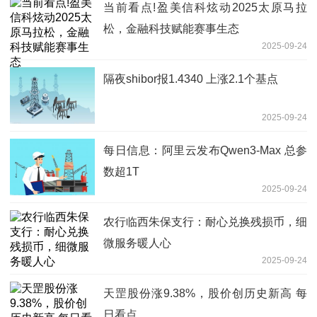
当前看点!盈美信科炫动2025太原马拉
松，金融科技赋能赛事生态
2025-09-24
隔夜shibor报1.4340 上涨2.1个基点
2025-09-24
每日信息：阿里云发布Qwen3-Max 总参
数超1T
2025-09-24
农行临西朱保支行：耐心兑换残损币，细
微服务暖人心
2025-09-24
天罡股份涨9.38%，股价创历史新高 每
日看点