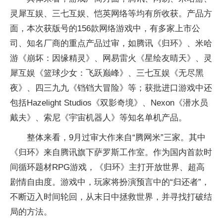
灵犀互娱、三七互娱、恺英网络等均有所收获。产品方
面，本次获版号的156款网络游戏中，有多家上市公
司、知名厂商的重点产品过审，如腾讯《归环》、米哈
游《崩坏：因缘精灵》、网易雷火《星绘友晴天》、灵
犀互娱《篮球少女：飞跃巅峰》、三七互娱《无尽黑
夜》、四三九九《铛铛大冒险》等；获批进口游戏中还
包括Hazelight Studios《双影奇境》、Nexon《潜水员
戴夫》、索尼《宇宙机器人》等知名单机产品。
整体来看，9月过审大作来自“腾网米”三家。其中
《归环》来自腾讯旗下萨罗斯工作室。作为国内首款时
间循环题材RPG游戏，《归环》主打开放世界、超高
剧情自由度。游戏中，玩家将扮演预言中的“归还者”，
不断迈入时间轮回，从末日中拯救世界，并寻找打破结
局的方法。