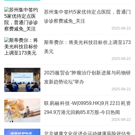
苏州集中签约5家优待定点医院，普通门
诊诊察费减免_关注
2025-09-22
斯蒂费尔：将美光科技目标价上调至173
美元
2025-09-22
2025服贸会“肿瘤治疗创新进展与药物研
发新趋势论坛”举办
2025-09-22
联易融科技-W(09959.HK)9月22日耗资
294.9万港元回购85.8万股-今日热闻
2025-09-22
北京健康文化促进会运动健康风险评估专