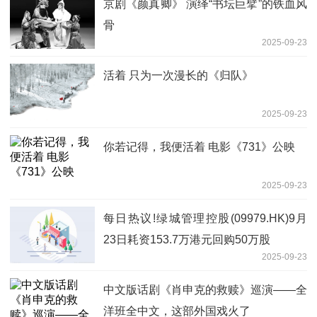
京剧《颜真卿》 演绎“书坛巨擘”的铁血风
骨
2025-09-23
活着 只为一次漫长的《归队》
2025-09-23
你若记得，我便活着 电影《731》公映
2025-09-23
每日热议!绿城管理控股(09979.HK)9月
23日耗资153.7万港元回购50万股
2025-09-23
中文版话剧《肖申克的救赎》巡演——全
洋班全中文，这部外国戏火了