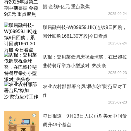
据 金额9亿元 重点聚焦
2025-09-24
联易融科技-W(09959.HK)连续9日回购，
累计回购1661.30万股|今日看点
2025-09-24
队报：登贝莱低调庆祝金球奖，在巴黎拉
斐特餐厅举办小型派对_热头条
2025-09-23
农业农村部部署台风“桦加沙”防范应对工
作
2025-09-23
每日报道：9月23日人民币对美元中间价
调升49个基点