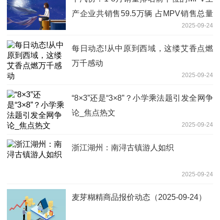
产企业共销售59.5万辆 占MPV销售总量
2025-09-24
的77.6%-焦点播报
每日动态!从中原到西域，这缕艾香点燃
万千感动
2025-09-24
“8×3”还是“3×8”？小学乘法题引发全网争
论_焦点热文
2025-09-24
浙江湖州：南浔古镇游人如织
2025-09-24
麦芽糊精商品报价动态（2025-09-24）