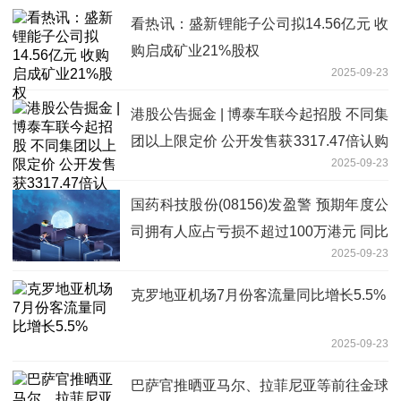
看热讯：盛新锂能子公司拟14.56亿元 收
购启成矿业21%股权
2025-09-23
港股公告掘金 | 博泰车联今起招股 不同集
团以上限定价 公开发售获3317.47倍认购
2025-09-23
新资讯
国药科技股份(08156)发盈警 预期年度公
司拥有人应占亏损不超过100万港元 同比
2025-09-23
大幅减少约95%_每日观察
克罗地亚机场7月份客流量同比增长5.5%
2025-09-23
巴萨官推晒亚马尔、拉菲尼亚等前往金球