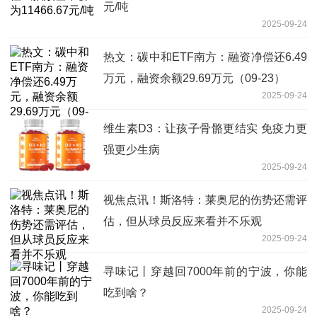
元/吨
2025-09-24
热文：碳中和ETF南方：融资净偿还6.49
万元，融资余额29.69万元（09-23）
2025-09-24
维生素D3：让孩子骨骼更结实 免疫力更
强更少生病
2025-09-24
视焦点讯！斯洛特：莱奥尼的伤势还需评
估，但从球员反应来看并不乐观
2025-09-24
寻味记丨穿越回7000年前的宁波，你能
吃到啥？
2025-09-24