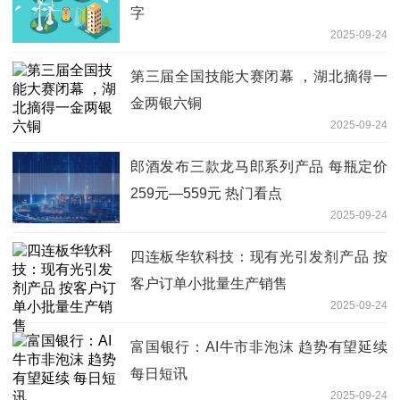
字
2025-09-24
第三届全国技能大赛闭幕 ，湖北摘得一
金两银六铜
2025-09-24
郎酒发布三款龙马郎系列产品 每瓶定价
259元—559元 热门看点
2025-09-24
四连板华软科技：现有光引发剂产品 按
客户订单小批量生产销售
2025-09-24
富国银行：AI牛市非泡沫 趋势有望延续
每日短讯
2025-09-24