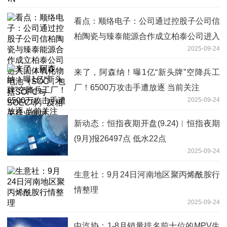
看点：顺络电子：公司通过控股子公司信
柏陶瓷与臻泰能源合作成立柏泰公司进入
2025-09-24
固体氧化物电池（SOC，包括SOFC与
SOEC等）及相关行业领域
来了，阿森纳！曝1亿“新头牌”空降兵工
厂！6500万攻击手遭放逐 当前关注
2025-09-24
新动态：恒指夜期开盘(9.24)︱恒指夜期
(9月)报26497点 低水22点
2025-09-24
生意社：9月24日河南地区聚丙烯酰胺行
情整理
2025-09-24
中汽协：1-8月销量排名前十位的MPV生