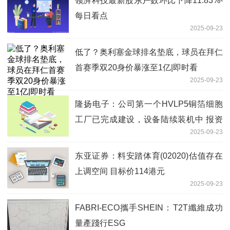
领湃科技最新股东户数环比下降11.83%-
每日看点
2025-09-23
低了？奥利塞金球排名垫底，球员在拜仁
首赛季双20身价暴涨至1亿|即时看
2025-09-23
隆扬电子：公司第一个HVLP5铜箔细胞
工厂已完成建设，设备陆续装机中 报资
2025-09-23
讯
东亚证券：料安踏体育(02020)估值存在
上调空间 目标价114港元
2025-09-23
FABRI-ECO攜手SHEIN：T2T纖維成功
量產踐行ESG