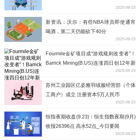
2025-09-23
新资讯：沃尔：有些NBA球员即使通宵
喝酒，第二天仍能砍下40分
2025-09-23
Fourmile金矿项目成“游戏规则改变者”！
Barrick Mining(B.US)连涨四日创12年新
2025-09-23
高-实时
苏州工业园区亿姿雅羽绒服经营部（个体
工商户）成立 注册资本5万人民币
2025-09-23
恒指夜期收盘(9.23)︱恒生指数夜期(9月)
收报26396点 高水52点_今日要闻
2025-09-23