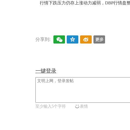
行情下跌压力仍存上涨动力减弱，DBP行情盘
关键词：
DBP
增塑剂
分享到:
一键登录
至少输入5个字符
表情