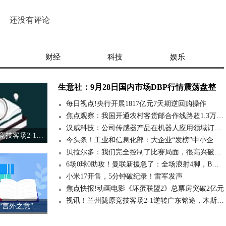
还没有评论
财经
科技
娱乐
生意社：9月28日国内市场DBP行情震荡盘整
每日视点!央行开展1817亿元7天期逆回购操作
焦点观察：我国开通农村客货邮合作线路超1.3万条 年均送件超10亿件
汉威科技：公司传感器产品在机器人应用领域订单及客户数量较年初均有所增长，营收占比同步提升-当前热点
视讯！兰州陇原竞技客场2-1逆转广东铭途，木斯塔汉梅开二度
今头条！工业和信息化部：大企业“发榜”中小企业“揭榜”工作今年起常态化开展
贝拉尔多：我们完全控制了比赛局面，很高兴破门希望延续良好表现 每日快报
6场0球0助攻！曼联新援急了：全场浪射4脚，B费摊手表达不满_每日热议
小米17开售，5分钟破纪录！雷军发声
焦点快报!动画电影《坏蛋联盟2》总票房突破2亿元
视讯！兰州陇原竞技客场2-1逆转广东铭途，木斯塔汉梅开二度
让RAG真正读懂“言外之意”！新框架引入词汇多样性，刷新多基准 热点评