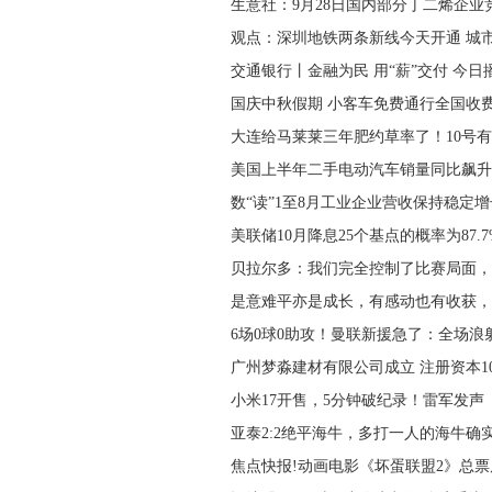
生意社：9月28日国内部分丁二烯企业
观点：深圳地铁两条新线今天开通 城
交通银行丨金融为民 用“薪”交付 今日
国庆中秋假期 小客车免费通行全国收
大连给马莱莱三年肥约草率了！10号
美国上半年二手电动汽车销量同比飙升3
数“读”1至8月工业企业营收保持稳定
美联储10月降息25个基点的概率为87.7
贝拉尔多：我们完全控制了比赛局面，
是意难平亦是成长，有感动也有收获，
6场0球0助攻！曼联新援急了：全场浪
广州梦淼建材有限公司成立 注册资本1
小米17开售，5分钟破纪录！雷军发声
亚泰2:2绝平海牛，多打一人的海牛确
焦点快报!动画电影《坏蛋联盟2》总