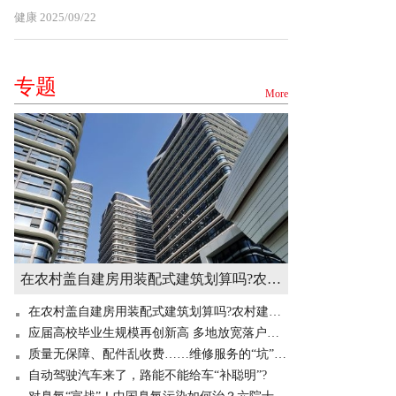
健康
2025/09/22
专题
More
在农村盖自建房用装配式建筑划算吗?农村建造装配式房屋有补贴吗? 世界快讯
在农村盖自建房用装配式建筑划算吗?农村建造装配式房屋有补贴吗? 世界快讯
应届高校毕业生规模再创新高 多地放宽落户门槛“抢人”
质量无保障、配件乱收费……维修服务的“坑”你掉过吗？
自动驾驶汽车来了，路能不能给车“补聪明”?