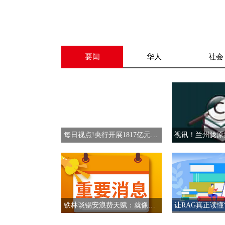
要闻
华人
社会
每日视点!央行开展1817亿元7天期逆回购操作
铁林谈锡安浪费天赋：就像你看到一个美女 但她却根本不喜欢男的