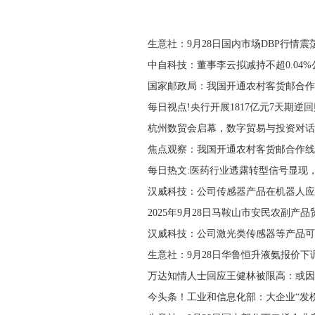
生意社：9月28日国内市场DBP行情震
中自科技：董事李云拟减持不超0.04
国家邮政局：我国开通农村客货邮合作
每日视点!央行开展1817亿元7天期逆
杭州数贸会启幕，数字贸易与投资对话
焦点观察：我国开通农村客货邮合作线路
每日热文:医药行业透露转型信号显现
汉威科技：公司传感器产品在机器人应
2025年9月28日马鞍山市安民农副产品
汉威科技：公司激光类传感器等产品可
生意社：9月28日华鲁恒升液氨报价下
万达知情人士回应王健林被限高：或因
今头条！工业和信息化部：大企业“发榜