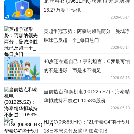
龙旗科技(09611.HK)获摩根大通增持
16.27万股 时快讯
2026-05-14
英超争冠形势：阿森纳领先两分，曼城净
胜球已反超一个_每日热门
2026-05-14
40岁还在逼自己！亨利坦言：C罗最可怕
的不是进球，而是永不满足
2026-05-13
当前热点和泰机电(001225.SZ)：海泰精
华拟减持不超过1.1053%股份
2026-05-13
HTSC(06886.HK)：“21华泰G4”将于5月
18日本息兑付及摘牌 焦点快播