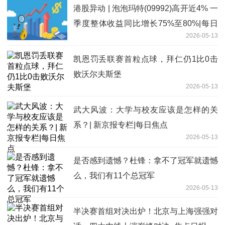
港股异动 | 泡泡玛特(09992)高开近4% 一
季度整体收益同比增长75%至80%|每日
2026-05-13
消息
凯恩罚丢联赛首粒点球，拜仁仍1比0击
败沃尔夫斯堡
2026-05-13
武大风波：大学与校友应该是怎样的关
系？| 新京报专栏|每日焦点
2026-05-13
是否感到遗憾？杜锋：拿不了冠军就遗憾
么，我们有11个总冠军
2026-05-13
半决赛首组对决出炉！北京与上海强强对