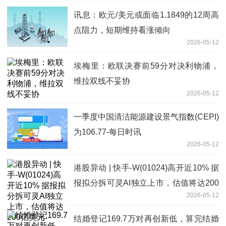
讯息：欧元/美元或面临1.1849的12周高
点阻力，短期维持看涨倾向
2026-05-12
埃梅里：欧联决赛前59分对决利物浦，
维拉双线不妥协
2026-05-12
一季度中国清洁能源建设景气指数(CEPI)
为106.77-每日时讯
2026-05-12
港股异动 | 快手-W(01024)高开近10% 据
报拟分拆可灵AI独立上市，估值将达200
2026-05-12
亿美元
结婚登记169.7万对再创新低，算完结婚