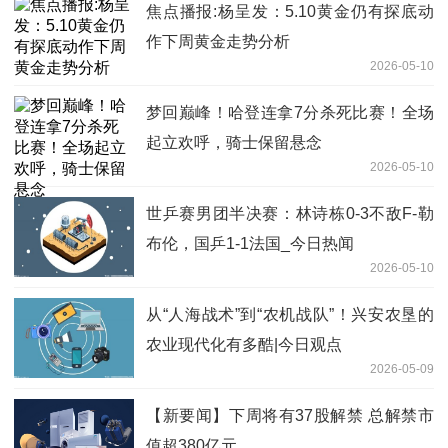
焦点播报:杨呈发：5.10黄金仍有探底动
作下周黄金走势分析
2026-05-10
梦回巅峰！哈登连拿7分杀死比赛！全场
起立欢呼，骑士保留悬念
2026-05-10
世乒赛男团半决赛：林诗栋0-3不敌F-勒
布伦，国乒1-1法国_今日热闻
2026-05-10
从“人海战术”到“农机战队”！兴安农垦的
农业现代化有多酷|今日观点
2026-05-09
【新要闻】下周将有37股解禁 总解禁市
值超380亿元