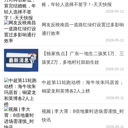
账，年轻人选择不签字！-天天快报
2026-05-12
网友反映南昌一道路红绿灯设置过多影响
通行效率
2026-05-12
【独家焦点】广东一地生二孩奖1万、三
孩奖2万，多地村社鼓励生娃
2026-05-12
中超第11轮跑动榜：海牛埃朱玛居首；
铜梁龙和英博各2人上榜
2026-05-11
视频 | 李大霄：8倍地量时进场需谨慎_时
快讯
2026-05-11