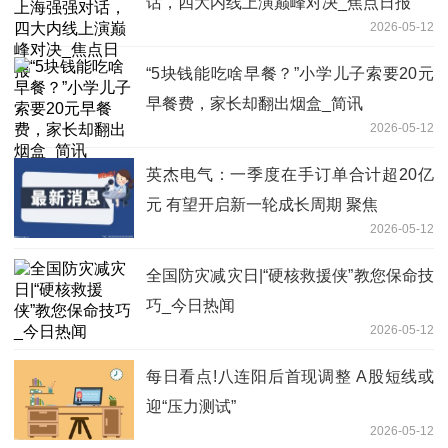
话，四大内线上演巅峰对决_焦点日报
2026-05-12
“5块钱能吃啥早餐？”小学儿子索要20元
早餐费，家长却翻出烟盒_简讯
2026-05-12
英杰电气：一季度在手订单合计超20亿
元 有望开启新一轮成长周期 聚焦
2026-05-12
全国防灾减灾日|“硬核救援侠”教您保命技
巧_今日热闻
2026-05-12
每日看点!八连阳后首现调整 A股短线或
迎“压力测试”
2026-05-12