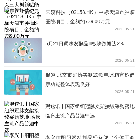
医渡科技（02158.HK）中标天津市肿瘤
医院项目，金额约739.00万元
2026-05-21
5月21日调味发酵品Ⅲ板块跌幅达2%
2026-05-21
报道:北京市消协实测20款电冰箱宣称健
康功能整体表现良好
2026-05-21
观速讯丨国家组织冠脉支架接续采购落地
临床主流产品普遍中选
2026-05-21
泰兴市阳阳塑料制品经营部（个体工商