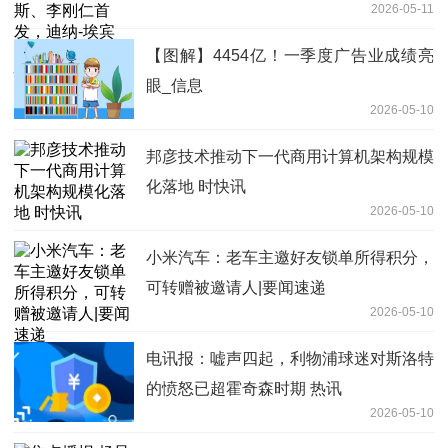
2026-05-11
若克出战-快消息
【图解】4454亿！一季度广告业成绩亮
眼_信息
2026-05-10
邦彦技术推动下一代商用计算机架构规模
化落地 时快讯
2026-05-10
小米汽车：老车主邀好友锁单所得积分，
可转赠被邀请人|要闻速递
2026-05-10
电讯报：嘘声四起，利物浦球迷对斯洛特
的愤怒已超霍奇森时期 热讯
2026-05-10