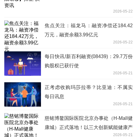
2026-05-22
焦点关注：福龙马：融资净偿还184.42
万元，融资余额3.99亿元
2026-05-22
每日快讯!新百利融资(08439)：29.7万份
购股权已获行使
2026-05-21
正考虑收购玛莎拉蒂？比亚迪：不属实
每日讯息
2026-05-21
慈铭博鳌国际医院北京办事处（H-Mall健
康城）正式落地！以三大创新赋能健康产
2026-05-21
业新纪元