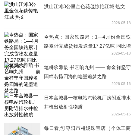
洪山江滩3公里金色花毯惊艳江城 热文
2026-05-18
今热点：国家铁路局：1—4月份全国铁
路累计完成货物发送量17.27亿吨 同比增
2026-05-18
长2.8%
笔耕承雅韵 书艺响九州 —— 俞金祥坚守
国粹名扬四海的笔墨追梦之路
2026-05-16
日本宫城县一核电站汽轮机厂房附近排水
井检出放射性物质
2026-05-16
每日看点!枣阳市柑妮珠宝店（个体工商