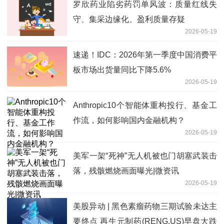
罗欣药业陷劣药罚单风波：质量红线失
守、集采边缘化、盈利质量存疑
2026-05-19
速递！IDC：2026年第一季度中国消费平
板市场出货量同比下降5.6%
2026-05-19
Anthropic10个智能体重构投行、基金工
作流，如何影响国内金融机构？
2026-05-19
美军一架“死神”无人机被也门胡塞武装击
落，残骸燃烧画面曝光|微资讯
2026-05-19
美股异动 | 黑色素瘤药物三期试验未达主
要终点 再生元制药(RENG.US)早盘大跌