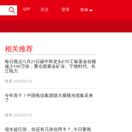
APP
关注
登录
简体
相关推荐
每日视点!5月25日碳中和龙头ETF工银基金份额
减少100万份，重仓股紫金矿业、宁德时代、长
江电力
推荐
2026/05/26
今年首个！中国电信集团级大规模光缆集采来
了
推荐
2026/05/25
缩水超亿张，你还有几张信用卡？_今日要闻