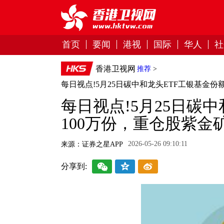
首页
要闻
港视
国际
华人
社
香港卫视网
推荐
>
每日视点!5月25日碳中和龙头ETF工银基金
每日视点!5月25日碳
100万份，重仓股紫
2026-05-26 09:10:11
来源：证券之星APP
分享到: