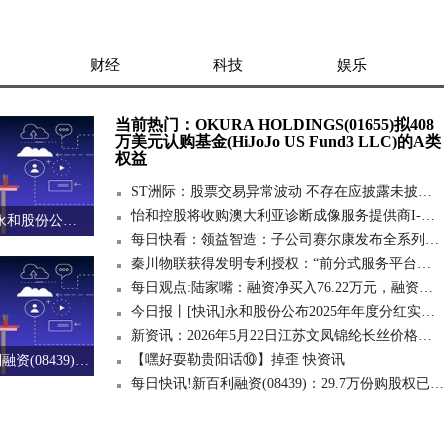
财经
科技
娱乐
当前热门：OKURA HOLDINGS(01655)拟408
万美元认购基金(HiJoJo US Fund3 LLC)的A类
权益
ST洲际：股票交易异常波动 不存在应披露未披露重大信息
怡和控股将收购澳大利亚诊断成像服务提供商I-MED 企业价值24亿美元
今日报丨[快讯]永和股份公布2025年年度分红实施方案
每日快看：领益智造：子公司赛尔康发布全系列AI服务器电源解决方案
秦川物联获得发明专利授权：“前分式服务平台智能制造工业物联网及控制方法”
每日观点:陆家嘴：融资净买入76.22万元，融资余额1.62亿元
今日报丨[快讯]永和股份公布2025年年度分红实施方案
新资讯：2026年5月22日江苏文凤锦纶长丝价格动态
【嘿好耍勒贵阳话⑩】掉歪 快资讯
每日快讯!新百利融资(08439)：29.7万份购股权已获行使
每日快讯!新百利融资(08439)：29.7万份购股权已获行使