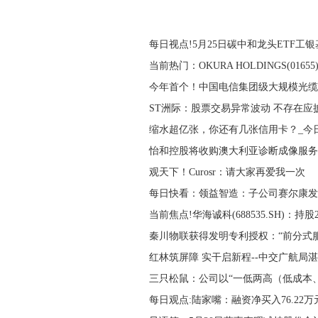
每日视点!5月25日碳中和龙头ETF工
当前热门：OKURA HOLDINGS(01655
今年首个！中国电信集团级大规模光缆
ST洲际：股票交易异常波动 不存在应
缩水超亿张，你还有几张信用卡？_今
怡和控股将收购澳大利亚诊断成像服务
观天下！Curosr：请大家再爱我一次
每日快看：领益智造：子公司赛尔康发
当前焦点!华海诚科(688535.SH)：持股2
秦川物联获得发明专利授权：“前分式
红林筑屏障 实干启新程--中交广航局
三只松鼠：公司以“一低两高（低成本
每日观点:陆家嘴：融资净买入76.22