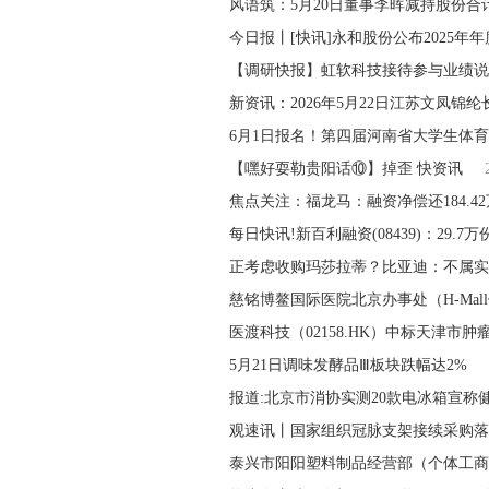
风语筑：5月20日董事李晖减持股份合计2
今日报丨[快讯]永和股份公布2025年
【调研快报】虹软科技接待参与业绩说
新资讯：2026年5月22日江苏文凤锦纶
6月1日报名！第四届河南省大学生体
【嘿好耍勒贵阳话⑩】掉歪 快资讯
焦点关注：福龙马：融资净偿还184.4
每日快讯!新百利融资(08439)：29.7
正考虑收购玛莎拉蒂？比亚迪：不属实
慈铭博鳌国际医院北京办事处（H-Mal
医渡科技（02158.HK）中标天津市肿
5月21日调味发酵品Ⅲ板块跌幅达2%
报道:北京市消协实测20款电冰箱宣称
观速讯丨国家组织冠脉支架接续采购落
泰兴市阳阳塑料制品经营部（个体工商