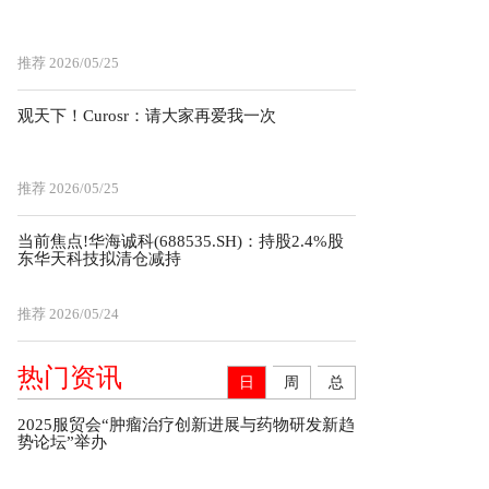
推荐
2026/05/25
观天下！Curosr：请大家再爱我一次
推荐
2026/05/25
当前焦点!华海诚科(688535.SH)：持股2.4%股
东华天科技拟清仓减持
推荐
2026/05/24
热门资讯
日
周
总
2025服贸会“肿瘤治疗创新进展与药物研发新趋
势论坛”举办