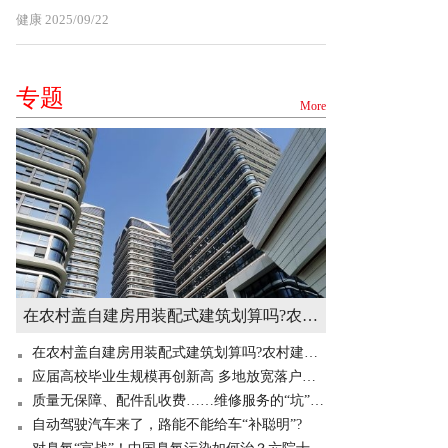
健康
2025/09/22
专题
More
在农村盖自建房用装配式建筑划算吗?农村建造装配式房屋有补贴吗? 世界快讯
在农村盖自建房用装配式建筑划算吗?农村建造装配式房屋有补贴吗? 世界快讯
应届高校毕业生规模再创新高 多地放宽落户门槛“抢人”
质量无保障、配件乱收费……维修服务的“坑”你掉过吗？
自动驾驶汽车来了，路能不能给车“补聪明”?