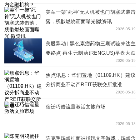
美军一架“死神”无人机被也门胡塞武装击
落，残骸燃烧画面曝光|微资讯
2026-05-19
美股异动 | 黑色素瘤药物三期试验未达主
要终点 再生元制药(RENG.US)早盘大跌
2026-05-19
超10% 要闻
焦点讯息：华润置地（01109.HK）建议
分拆商业不动产REIT获联交所批准
2026-05-18
宿迁巧借流量激活文旅市场
2026-05-18
陈克明鸡蛋挂面被指玩文字游戏，鸡蛋含