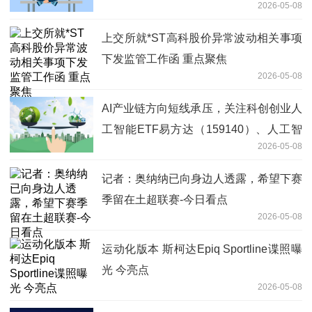
2026-05-08
上交所就*ST高科股价异常波动相关事项
下发监管工作函 重点聚焦
2026-05-08
AI产业链方向短线承压，关注科创创业人
工智能ETF易方达（159140）、人工智
2026-05-08
能ETF易方达（159819）投资机会-今日
看点
记者：奥纳纳已向身边人透露，希望下赛
季留在土超联赛-今日看点
2026-05-08
运动化版本 斯柯达Epiq Sportline谍照曝
光 今亮点
2026-05-08