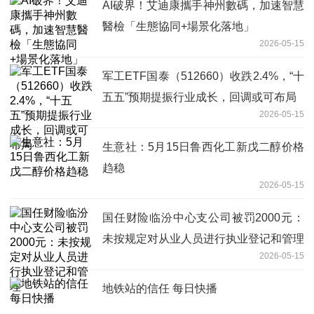
AI破界！艾迪康攜手神州數碼，加速智慧
醫檢「生態協同+場景化落地」
2026-05-15
军工ETF国泰（512660）收跌2.4%，“十
五五”预期提振行业成长，回调或可布局
2026-05-15
生意社：5月15日鲁西化工新戊二醇价格
趋稳
2026-05-15
国任财险临汾中心支公司被罚2000元：
未按规定对从业人员进行执业登记和管理
2026-05-15
地铁站的信任 每日快播