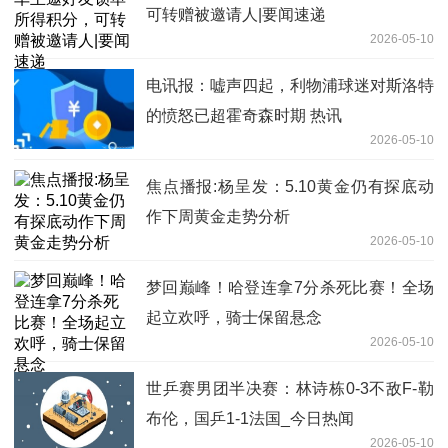
可转赠被邀请人|要闻速递
2026-05-10
电讯报：嘘声四起，利物浦球迷对斯洛特
的愤怒已超霍奇森时期 热讯
2026-05-10
焦点播报:杨呈发：5.10黄金仍有探底动
作下周黄金走势分析
2026-05-10
梦回巅峰！哈登连拿7分杀死比赛！全场
起立欢呼，骑士保留悬念
2026-05-10
世乒赛男团半决赛：林诗栋0-3不敌F-勒
布伦，国乒1-1法国_今日热闻
2026-05-10