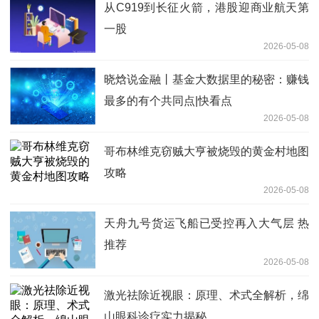
从C919到长征火箭，港股迎商业航天第
一股
2026-05-08
晓焓说金融丨基金大数据里的秘密：赚钱
最多的有个共同点|快看点
2026-05-08
哥布林维克窃贼大亨被烧毁的黄金村地图
攻略
2026-05-08
天舟九号货运飞船已受控再入大气层 热
推荐
2026-05-08
激光祛除近视眼：原理、术式全解析，绵
山眼科诊疗实力揭秘