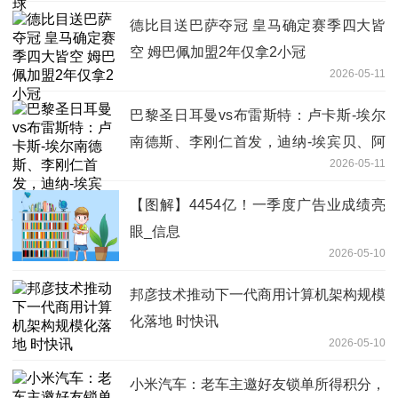
德比目送巴萨夺冠 皇马确定赛季四大皆
空 姆巴佩加盟2年仅拿2小冠
2026-05-11
巴黎圣日耳曼vs布雷斯特：卢卡斯-埃尔
南德斯、李刚仁首发，迪纳-埃宾贝、阿
2026-05-11
若克出战-快消息
【图解】4454亿！一季度广告业成绩亮
眼_信息
2026-05-10
邦彦技术推动下一代商用计算机架构规模
化落地 时快讯
2026-05-10
小米汽车：老车主邀好友锁单所得积分，