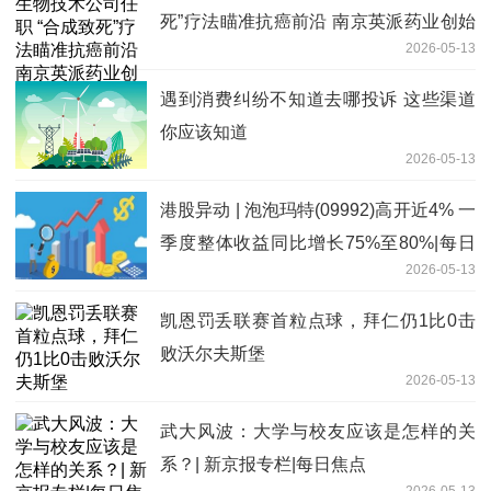
死”疗法瞄准抗癌前沿 南京英派药业创始
2026-05-13
人蔡遂雄：优化管线布局
遇到消费纠纷不知道去哪投诉 这些渠道
你应该知道
2026-05-13
港股异动 | 泡泡玛特(09992)高开近4% 一
季度整体收益同比增长75%至80%|每日
2026-05-13
消息
凯恩罚丢联赛首粒点球，拜仁仍1比0击
败沃尔夫斯堡
2026-05-13
武大风波：大学与校友应该是怎样的关
系？| 新京报专栏|每日焦点
2026-05-13