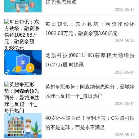
好？|动态焦点
2026-05-14
每日短讯：东方铁塔：融资净偿还
1062.68万元，融资余额3.68亿元
2026-05-14
龙旗科技(09611.HK)获摩根大通增持
16.27万股 时快讯
2026-05-14
英超争冠形势：阿森纳领先两分，曼城净
胜球已反超一个_每日热门
2026-05-14
40岁还在逼自己！亨利坦言：C罗最可怕
的不是进球，而是永不满足
2026-05-13