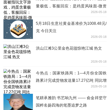
量极低，客服回应：是鸡蛋风味面-微资
2026-05-18
讯
5月18日生意社黄金基准价为1008.48元/
克 今日关注
2026-05-18
洪山江滩3公里金色花毯惊艳江城 热文
2026-05-18
今热点：国家铁路局：1—4月份全国铁
路累计完成货物发送量17.27亿吨 同比增
2026-05-18
长2.8%
笔耕承雅韵 书艺响九州 —— 俞金祥坚守
国粹名扬四海的笔墨追梦之路