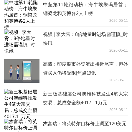
中超第11轮跑动榜：海牛埃朱玛居首；
铜梁龙和英博各2人上榜
2026-05-11
视频 | 李大霄：8倍地量时进场需谨慎_时
快讯
2026-05-11
高盛：印度股市外资流出接近尾声，但外
资买入仍将受限|焦点短讯
2026-05-11
新三板基础层公司澳维科技发生4笔大宗
交易，总成交金额4017.11万元
2026-05-11
杰富瑞：将英特尔目标价上调至120美元