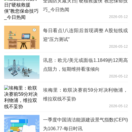
全国防灾减灾日|“硬核救援侠”教您保命技
巧_今日热闻
2026-05-12
每日看点!八连阳后首现调整 A股短线或
迎“压力测试”
2026-05-12
讯息：欧元/美元或面临1.1849的12周高
点阻力，短期维持看涨倾向
2026-05-12
埃梅里：欧联决赛前59分对决利物浦，
维拉双线不妥协
2026-05-12
一季度中国清洁能源建设景气指数(CEPI)
为106.77-每日时讯