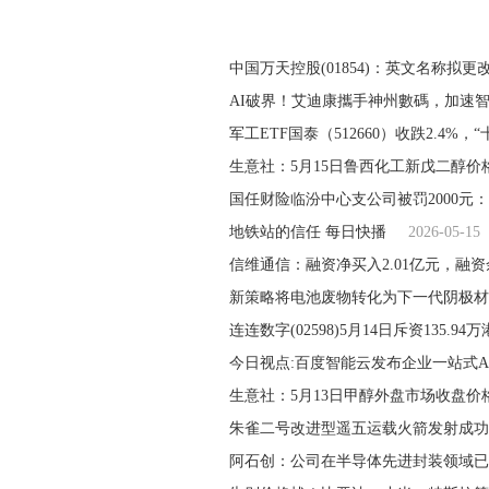
中国万天控股(01854)：英文名称拟更改
AI破界！艾迪康攜手神州數碼，加速
军工ETF国泰（512660）收跌2.4%，
生意社：5月15日鲁西化工新戊二醇价
国任财险临汾中心支公司被罚2000元
地铁站的信任 每日快播
2026-05-15
信维通信：融资净买入2.01亿元，融资
新策略将电池废物转化为下一代阴极材
连连数字(02598)5月14日斥资135.94
今日视点:百度智能云发布企业一站式A
生意社：5月13日甲醇外盘市场收盘价
朱雀二号改进型遥五运载火箭发射成功
阿石创：公司在半导体先进封装领域已