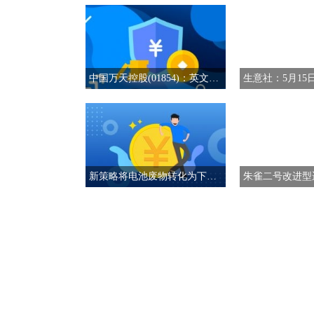
中国万天控股(01854)：英文名称拟更改为“China Onetech Holdings Limited”
新策略将电池废物转化为下一代阴极材料|焦点资讯