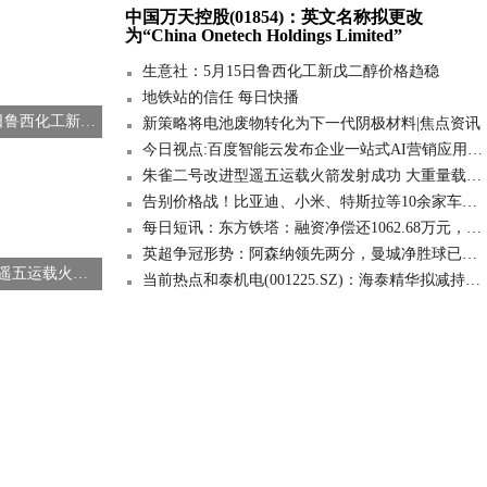
中国万天控股(01854)：英文名称拟更改
为“China Onetech Holdings Limited”
生意社：5月15日鲁西化工新戊二醇价格趋稳
地铁站的信任 每日快播
生意社：5月15日鲁西化工新戊二醇价格趋稳
新策略将电池废物转化为下一代阴极材料|焦点资讯
今日视点:百度智能云发布企业一站式AI营销应用Hogee：可自主生成发布爆款内容，集成主流IM及硬件
朱雀二号改进型遥五运载火箭发射成功 大重量载荷发射能力有提升 今日观点
告别价格战！比亚迪、小米、特斯拉等10余家车企低调涨价，车市风向变了
每日短讯：东方铁塔：融资净偿还1062.68万元，融资余额3.68亿元
英超争冠形势：阿森纳领先两分，曼城净胜球已反超一个_每日热门
朱雀二号改进型遥五运载火箭发射成功 大重量载荷发射能力有提升 今日观点
当前热点和泰机电(001225.SZ)：海泰精华拟减持不超过1.1053%股份