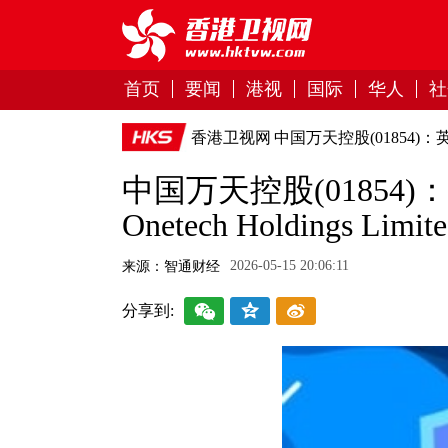
首页
要闻
港视
国际
华人
社
香港卫视网
中国万天控股(01854)：英文名称
中国万天控股(01854)
Onetech Holdings Limit
2026-05-15 20:06:11
来源：智通财经
分享到: