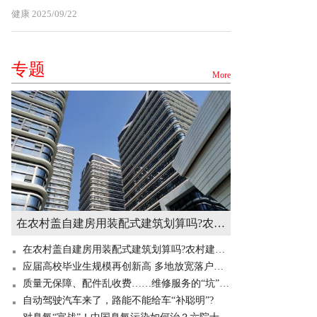
健康
2025/09/22
专题
More
在农村盖自建房用装配式建筑划算吗?农村建造装配式房屋有补贴吗? 世界快讯
在农村盖自建房用装配式建筑划算吗?农村建造装配式房屋有补贴吗? 世界快讯
应届高校毕业生规模再创新高 多地放宽落户门槛“抢人”
质量无保障、配件乱收费……维修服务的“坑”你掉过吗？
自动驾驶汽车来了，路能不能给车“补聪明”?