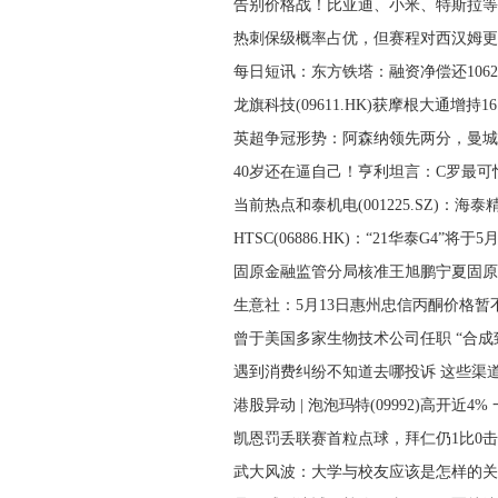
告别价格战！比亚迪、小米、特斯拉等
热刺保级概率占优，但赛程对西汉姆更
每日短讯：东方铁塔：融资净偿还1062.
龙旗科技(09611.HK)获摩根大通增持16
英超争冠形势：阿森纳领先两分，曼城
40岁还在逼自己！亨利坦言：C罗最可
当前热点和泰机电(001225.SZ)：海泰
HTSC(06886.HK)：“21华泰G4”将于5
固原金融监管分局核准王旭鹏宁夏固原
生意社：5月13日惠州忠信丙酮价格暂
曾于美国多家生物技术公司任职 “合成
遇到消费纠纷不知道去哪投诉 这些渠
港股异动 | 泡泡玛特(09992)高开近4% 
凯恩罚丢联赛首粒点球，拜仁仍1比0
武大风波：大学与校友应该是怎样的关