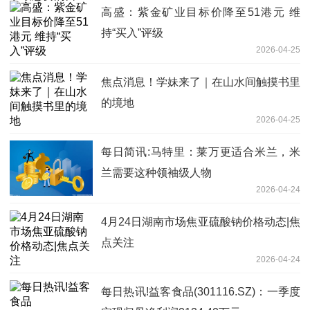
高盛：紫金矿业目标价降至51港元 维
持“买入”评级
2026-04-25
焦点消息！学妹来了｜在山水间触摸书里
的境地
2026-04-25
每日简讯:马特里：莱万更适合米兰，米
兰需要这种领袖级人物
2026-04-24
4月24日湖南市场焦亚硫酸钠价格动态|焦
点关注
2026-04-24
每日热讯!益客食品(301116.SZ)：一季度