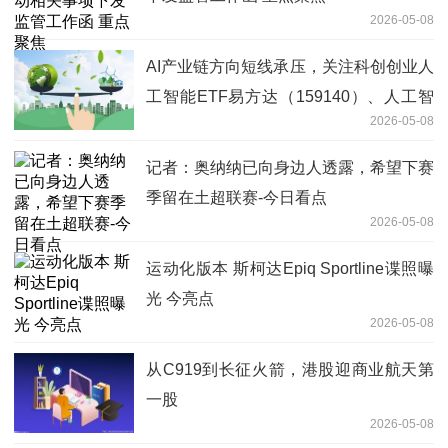
2026-05-08
AI产业链方向短线承压，关注科创创业人
工智能ETF易方达（159140）、人工智
2026-05-08
能ETF易方达（159819）投资机会-今日
看点
记者：奥纳纳已向身边人透露，希望下赛
季留在土超联赛-今日看点
2026-05-08
运动化版本 斯柯达Epiq Sportline谍照曝
光 今亮点
2026-05-08
从C919到长征火箭，港股迎商业航天第
一股
2026-05-08