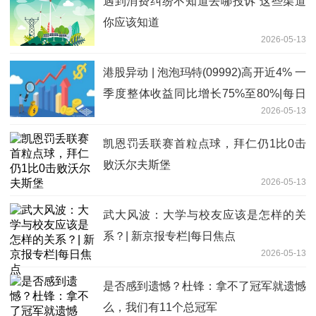
遇到消费纠纷不知道去哪投诉 这些渠道
你应该知道
2026-05-13
港股异动 | 泡泡玛特(09992)高开近4% 一
季度整体收益同比增长75%至80%|每日
2026-05-13
消息
凯恩罚丢联赛首粒点球，拜仁仍1比0击
败沃尔夫斯堡
2026-05-13
武大风波：大学与校友应该是怎样的关
系？| 新京报专栏|每日焦点
2026-05-13
是否感到遗憾？杜锋：拿不了冠军就遗憾
么，我们有11个总冠军