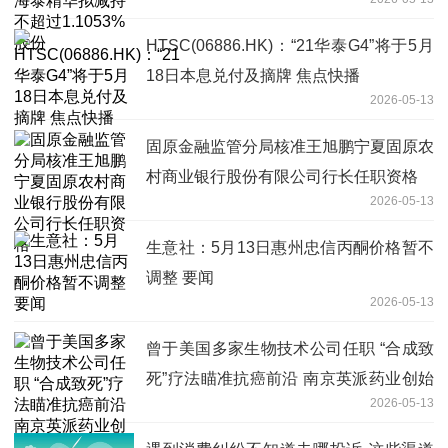
HTSC(06886.HK)：“21华泰G4”将于5月
18日本息兑付及摘牌 焦点快播
2026-05-13
固原金融监管分局核准王旭鹏宁夏固原农
村商业银行股份有限公司行长任职资格
2026-05-13
生意社：5月13日惠州忠信丙酮价格暂不
调整 要闻
2026-05-13
曾于美国多家生物技术公司任职 “合成致
死”疗法瞄准抗癌前沿 南京英派药业创始
2026-05-13
人蔡遂雄：优化管线布局