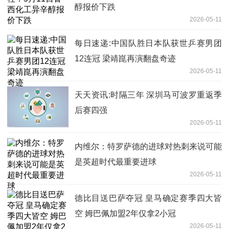
醇报价下跌
2026-05-11
每日速递:中国队胜日本队获世乒赛男团
12连冠 梁靖崑再演翻盘奇迹
2026-05-11
天天资讯:时隔三年 深圳马可波罗重返季
后赛四强
2026-05-11
内维尔：特罗萨德的进球对热刺来说可能
是英超时代最重要进球
2026-05-11
德比目送巴萨夺冠 皇马确定赛季四大皆
空 姆巴佩加盟2年仅拿2小冠
2026-05-11