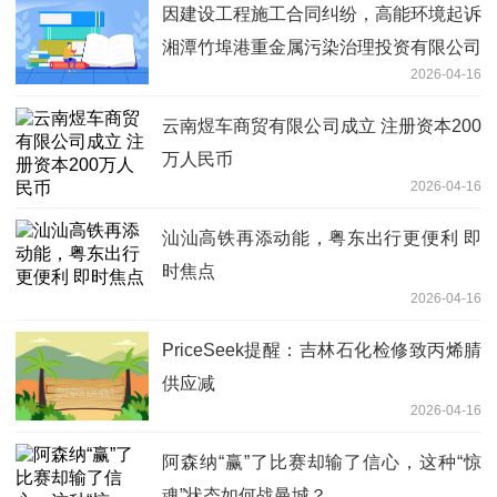
因建设工程施工合同纠纷，高能环境起诉
湘潭竹埠港重金属污染治理投资有限公司
2026-04-16
等-最新消息
云南煜车商贸有限公司成立 注册资本200
万人民币
2026-04-16
汕汕高铁再添动能，粤东出行更便利 即
时焦点
2026-04-16
PriceSeek提醒：吉林石化检修致丙烯腈
供应减
2026-04-16
阿森纳“赢”了比赛却输了信心，这种“惊
魂”状态如何战曼城？