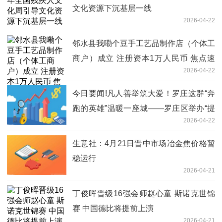
文化资源下沉基层一线
2026-04-22
邻水县我嘞个豆手工艺品制作店（个体工
商户）成立 注册资本1万人民币 焦点速
2026-04-22
讯
今日要闻!凡人善举筑大爱！罗庄这群“奔
跑的英雄”温暖一座城——罗庄区举办“提
2026-04-22
升应急能力 赋能身边群众”文明实践活动
生意社：4月21日晋中市场冶金焦价格暂
稳运行
2026-04-21
丁俊晖晋级16强会师赵心童 斯诺克世锦
赛 中国德比将提前上演
2026-04-21