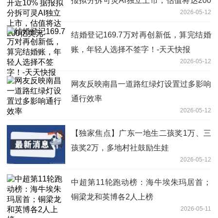
报拟分拆可灵AI独立上市，估值将达200
2026-05-12
亿美元
结婚登记169.7万对再创新低，算完结婚
账，年轻人选择不签字！-天天快报
2026-05-12
网友反映南昌一道路红绿灯设置过多影响
通行效率
2026-05-12
【独家焦点】广东一地生二孩奖1万、三
孩奖2万，多地村社鼓励生娃
2026-05-12
中超第11轮跑动榜：海牛埃朱玛居首；
铜梁龙和英博各2人上榜
2026-05-11