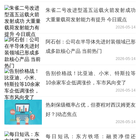
朱雀二号改进型遥五运载火箭发射成功
大重量载荷发射能力有提升 今日观点
2026-05-14
阿石创：公司在半导体先进封装领域已形
成多款核心产品 当前热门
2026-05-14
告别价格战！比亚迪、小米、特斯拉等
10余家车企低调涨价，车市风向变了
2026-05-14
热刺保级概率占优，但赛程对西汉姆更友
好？|动态焦点
2026-05-14
每日短讯：东方铁塔：融资净偿还