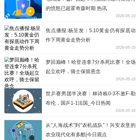
的愤怒已超霍奇森时期 热讯
2026-05-10
焦点播报:杨呈发：5.10黄金仍有探底动
作下周黄金走势分析
2026-05-10
梦回巅峰！哈登连拿7分杀死比赛！全场
起立欢呼，骑士保留悬念
2026-05-10
世乒赛男团半决赛：林诗栋0-3不敌F-勒
布伦，国乒1-1法国_今日热闻
2026-05-10
从“人海战术”到“农机战队”！兴安农垦的
农业现代化有多酷|今日观点