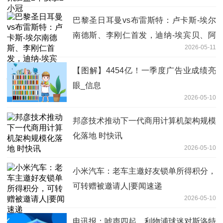
巴黎圣日耳曼vs布雷斯特：卢卡斯-埃尔
南德斯、李刚仁首发，迪纳-埃宾贝、阿
2026-05-11
若克出战-快消息
【图解】4454亿！一季度广告业成绩亮
眼_信息
2026-05-10
邦彦技术推动下一代商用计算机架构规模
化落地 时快讯
2026-05-10
小米汽车：老车主邀好友锁单所得积分，
可转赠被邀请人|要闻速递
2026-05-10
电讯报：嘘声四起，利物浦球迷对斯洛特