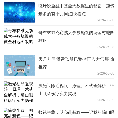
晓焓说金融丨基金大数据里的秘密：赚钱
最多的有个共同点|快看点
2026-05-08
哥布林维克窃贼大亨被烧毁的黄金村地图
攻略
2026-05-08
天舟九号货运飞船已受控再入大气层 热
推荐
2026-05-08
激光祛除近视眼：原理、术式全解析，绵
山眼科诊疗实力揭秘
2026-05-05
摘镜半载，明亮赴新程——记我的绵山眼