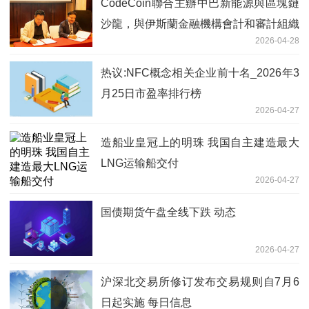
CodeCoin聯合主辦中巴新能源與區塊鏈
沙龍，與伊斯蘭金融機構會計和審計組織
2026-04-28
（AAOIFI）達成戰略合作
热议:NFC概念相关企业前十名_2026年3
月25日市盈率排行榜
2026-04-27
造船业皇冠上的明珠 我国自主建造最大
LNG运输船交付
2026-04-27
国债期货午盘全线下跌 动态
2026-04-27
沪深北交易所修订发布交易规则自7月6
日起实施 每日信息