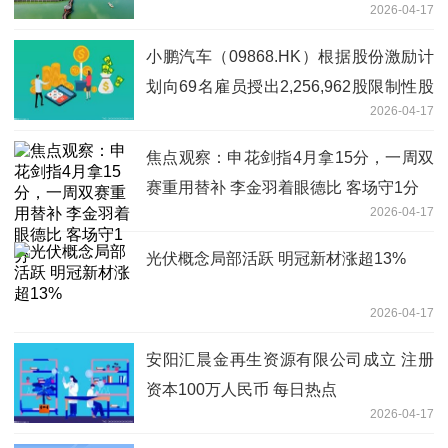
2026-04-17
小鹏汽车（09868.HK）根据股份激励计
划向69名雇员授出2,256,962股限制性股
2026-04-17
份单位。|焦点速看
焦点观察：申花剑指4月拿15分，一周双
赛重用替补 李金羽着眼德比 客场守1分
2026-04-17
光伏概念局部活跃 明冠新材涨超13%
2026-04-17
安阳汇晨金再生资源有限公司成立 注册
资本100万人民币 每日热点
2026-04-17