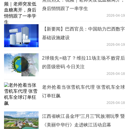
身后悄悄跟了一串学生
2026-04-19
【新要闻】巴西官员：中国助力巴西数字
基础设施建设
2026-04-19
2球领先=稳了？维拉11场主场不败背后
的晋级密码 今日关注
2026-04-18
老外抢着当张雪机车代理 张雪机车全球
订单狂飙
2026-04-18
江西省峡江县金坪“三月三”民族潮玩季 暨
《美丽中华行》走进峡江活动启幕