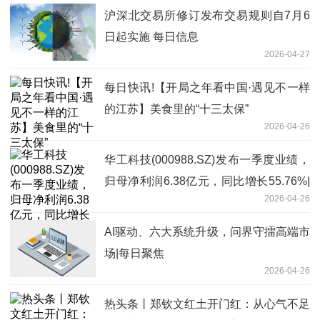
沪深北交易所修订发布交易规则自7月6
日起实施 每日信息
2026-04-27
每日快讯!【开局之年看中国·遇见不一样
的江苏】美食里的“十三太保”
2026-04-26
华工科技(000988.SZ)发布一季度业绩，
归母净利润6.38亿元，同比增长55.76%|
2026-04-26
热推荐
AI驱动、六大系统升级，问界守擂高端市
场|每日聚焦
2026-04-26
热头条丨郑钦文红土开门红：从心气不足