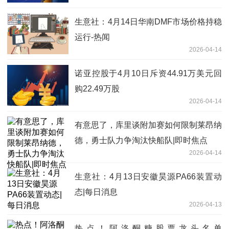
生意社：4月14日华南DMF市场价格持稳
运行-热闻
2026-04-14
诺亚控股于4月10日斥资44.91万美元回
购22.49万股
2026-04-14
有意思了，库里谈附加赛如何限制莱昂纳
德，勇士队力争淘汰快船队|即时焦点
2026-04-14
生意社：4月13日安徽昊源PA66装置动
态|每日消息
2026-04-13
热点！阿洛酮糖股票龙头名单