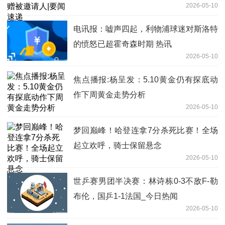
2026-05-10
电讯报：嘘声四起，利物浦球迷对斯洛特
的愤怒已超霍奇森时期 热讯
2026-05-10
焦点播报:杨呈发：5.10黄金仍有探底动
作下周黄金走势分析
2026-05-10
梦回巅峰！哈登连拿7分杀死比赛！全场
起立欢呼，骑士保留悬念
2026-05-10
世乒赛男团半决赛：林诗栋0-3不敌F-勒
布伦，国乒1-1法国_今日热闻
2026-05-10