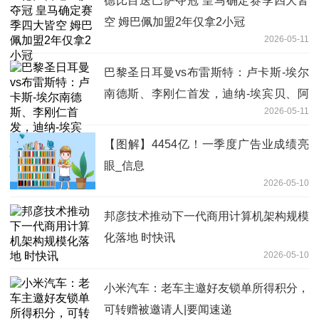
德比目送巴萨夺冠 皇马确定赛季四大皆
空 姆巴佩加盟2年仅拿2小冠
2026-05-11
巴黎圣日耳曼vs布雷斯特：卢卡斯-埃尔
南德斯、李刚仁首发，迪纳-埃宾贝、阿
2026-05-11
若克出战-快消息
【图解】4454亿！一季度广告业成绩亮
眼_信息
2026-05-10
邦彦技术推动下一代商用计算机架构规模
化落地 时快讯
2026-05-10
小米汽车：老车主邀好友锁单所得积分，
可转赠被邀请人|要闻速递