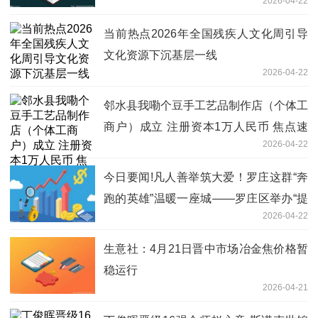
2026-04-22
当前热点2026年全国残疾人文化周引导
文化资源下沉基层一线
2026-04-22
邻水县我嘞个豆手工艺品制作店（个体工
商户）成立 注册资本1万人民币 焦点速
2026-04-22
讯
今日要闻!凡人善举筑大爱！罗庄这群“奔
跑的英雄”温暖一座城——罗庄区举办“提
2026-04-22
升应急能力 赋能身边群众”文明实践活动
生意社：4月21日晋中市场冶金焦价格暂
稳运行
2026-04-21