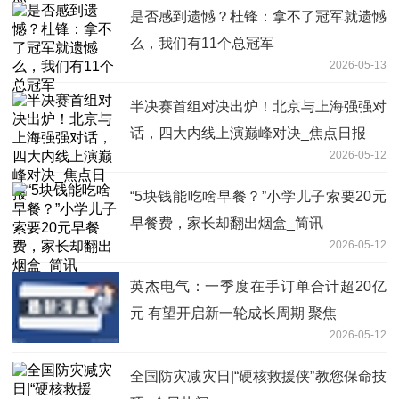
是否感到遗憾？杜锋：拿不了冠军就遗憾
么，我们有11个总冠军
2026-05-13
半决赛首组对决出炉！北京与上海强强对
话，四大内线上演巅峰对决_焦点日报
2026-05-12
“5块钱能吃啥早餐？”小学儿子索要20元
早餐费，家长却翻出烟盒_简讯
2026-05-12
英杰电气：一季度在手订单合计超20亿
元 有望开启新一轮成长周期 聚焦
2026-05-12
全国防灾减灾日|“硬核救援侠”教您保命技