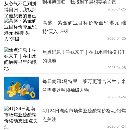
到拼搏回归，我找到了最想要的自己
2026-04-25
高盛：紫金矿业目标价降至51港元 维
持“买入”评级
2026-04-25
焦点消息！学妹来了｜在山水间触摸书里
的境地
2026-04-25
每日简讯:马特里：莱万更适合米兰，米
兰需要这种领袖级人物
2026-04-24
4月24日湖南市场焦亚硫酸钠价格动态|焦
点关注
2026-04-24