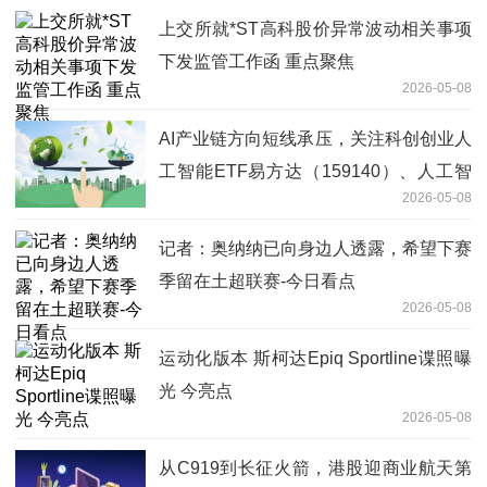
上交所就*ST高科股价异常波动相关事项
下发监管工作函 重点聚焦
2026-05-08
AI产业链方向短线承压，关注科创创业人
工智能ETF易方达（159140）、人工智
2026-05-08
能ETF易方达（159819）投资机会-今日
看点
记者：奥纳纳已向身边人透露，希望下赛
季留在土超联赛-今日看点
2026-05-08
运动化版本 斯柯达Epiq Sportline谍照曝
光 今亮点
2026-05-08
从C919到长征火箭，港股迎商业航天第