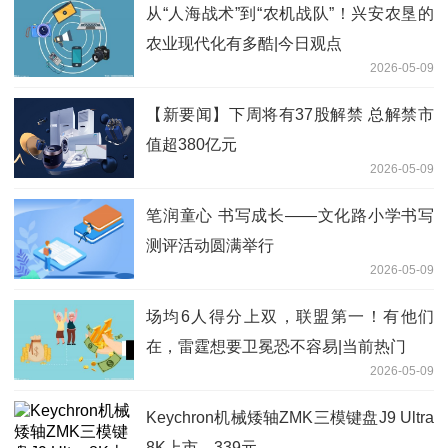
从“人海战术”到“农机战队”！兴安农垦的
农业现代化有多酷|今日观点
2026-05-09
【新要闻】下周将有37股解禁 总解禁市
值超380亿元
2026-05-09
笔润童心 书写成长——文化路小学书写
测评活动圆满举行
2026-05-09
场均6人得分上双，联盟第一！有他们
在，雷霆想要卫冕恐不容易|当前热门
2026-05-09
Keychron机械矮轴ZMK三模键盘J9 Ultra
8K上市，339元