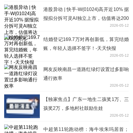
港股异动 | 快手-W(01024)高开近10% 据
报拟分拆可灵AI独立上市，估值将达200
2026-05-12
亿美元
结婚登记169.7万对再创新低，算完结婚
账，年轻人选择不签字！-天天快报
2026-05-12
网友反映南昌一道路红绿灯设置过多影响
通行效率
2026-05-12
【独家焦点】广东一地生二孩奖1万、三
孩奖2万，多地村社鼓励生娃
2026-05-12
中超第11轮跑动榜：海牛埃朱玛居首；