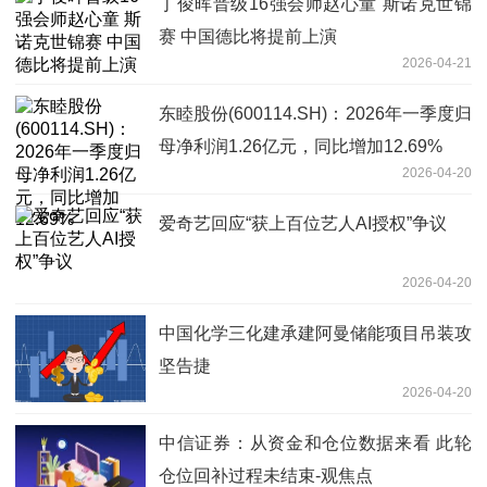
丁俊晖晋级16强会师赵心童 斯诺克世锦
赛 中国德比将提前上演
2026-04-21
东睦股份(600114.SH)：2026年一季度归
母净利润1.26亿元，同比增加12.69%
2026-04-20
爱奇艺回应“获上百位艺人AI授权”争议
2026-04-20
中国化学三化建承建阿曼储能项目吊装攻
坚告捷
2026-04-20
中信证券：从资金和仓位数据来看 此轮
仓位回补过程未结束-观焦点