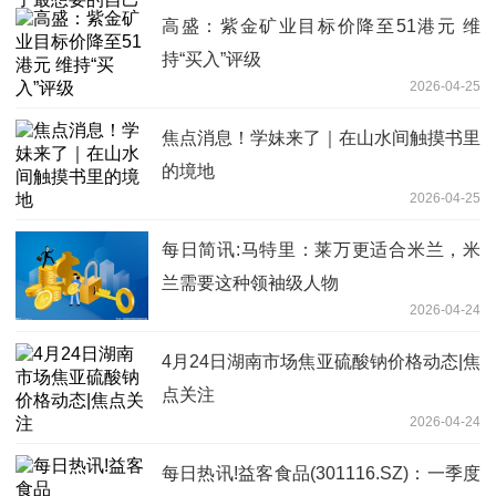
高盛：紫金矿业目标价降至51港元 维
持“买入”评级
2026-04-25
焦点消息！学妹来了｜在山水间触摸书里
的境地
2026-04-25
每日简讯:马特里：莱万更适合米兰，米
兰需要这种领袖级人物
2026-04-24
4月24日湖南市场焦亚硫酸钠价格动态|焦
点关注
2026-04-24
每日热讯!益客食品(301116.SZ)：一季度