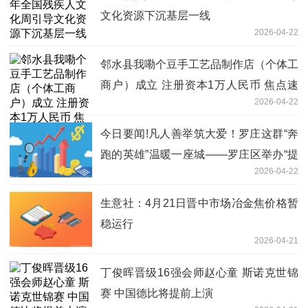
文化资源下沉基层一线
2026-04-22
邻水县我嘞个豆手工艺品制作店（个体工
商户）成立 注册资本1万人民币 焦点速
2026-04-22
讯
今日要闻!凡人善举筑大爱！罗庄这群“奔
跑的英雄”温暖一座城——罗庄区举办“提
2026-04-22
升应急能力 赋能身边群众”文明实践活动
生意社：4月21日晋中市场冶金焦价格暂
稳运行
2026-04-21
丁俊晖晋级16强会师赵心童 斯诺克世锦
赛 中国德比将提前上演