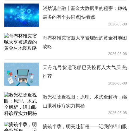
晓焓说金融丨基金大数据里的秘密：赚钱
最多的有个共同点|快看点
2026-05-08
哥布林维克窃贼大亨被烧毁的黄金村地图
攻略
2026-05-08
天舟九号货运飞船已受控再入大气层 热
推荐
2026-05-08
激光祛除近视眼：原理、术式全解析，绵
山眼科诊疗实力揭秘
2026-05-05
摘镜半载，明亮赴新程——记我的绵山眼