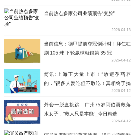
当前热点多家公司业绩预告“变脸”
2026-04-13
当前信息：德甲提前夺冠倒计时！拜仁狂
刷 105 球 下轮赢球就锁第 35 冠
2026-04-12
简讯:上海正大量上市！“放避孕药养
的…”很多人爱吃但不敢吃！真相终于搞
2026-04-12
清了↗️
外套一脱直接跳，广州75岁阿伯勇救落
水女子，“救人只是本能”_今日精选
2026-04-12