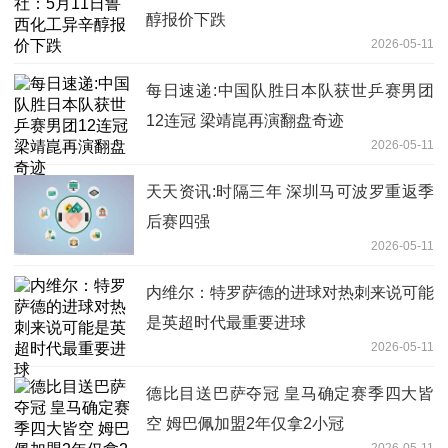
醇报价下跌
2026-05-11
每日速递:中国队胜日本队获世乒赛男团
12连冠 梁靖崑再演翻盘奇迹
2026-05-11
天天资讯:时隔三年 深圳马可波罗重返季
后赛四强
2026-05-11
内维尔：特罗萨德的进球对热刺来说可能
是英超时代最重要进球
2026-05-11
德比目送巴萨夺冠 皇马确定赛季四大皆
空 姆巴佩加盟2年仅拿2小冠
2026-05-11