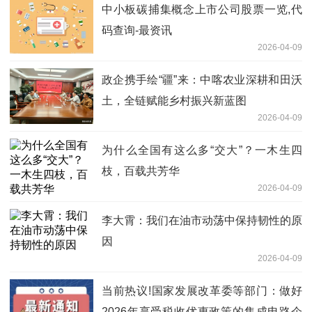
中小板碳捕集概念上市公司股票一览,代
码查询-最资讯
2026-04-09
政企携手绘“疆”来：中喀农业深耕和田沃
土，全链赋能乡村振兴新蓝图
2026-04-09
为什么全国有这么多“交大”？一木生四
枝，百载共芳华
2026-04-09
李大霄：我们在油市动荡中保持韧性的原
因
2026-04-09
当前热议!国家发展改革委等部门：做好
2026年享受税收优惠政策的集成电路企