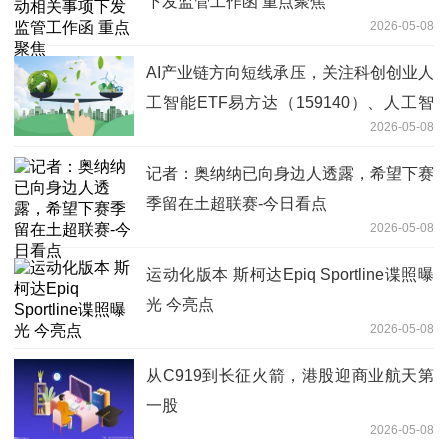
下发监管工作函 重点聚焦
2026-05-08
AI产业链方向短线承压，关注科创创业人
工智能ETF易方达（159140）、人工智
2026-05-08
能ETF易方达（159819）投资机会-今日
看点
记者：奥纳纳已向身边人透露，希望下赛
季留在土超联赛-今日看点
2026-05-08
运动化版本 斯柯达Epiq Sportline谍照曝
光 今亮点
2026-05-08
从C919到长征火箭，港股迎商业航天第
一股
2026-05-08