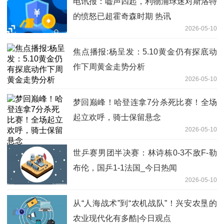
电讯报：嘘声四起，利物浦球迷对斯洛特
的愤怒已超霍奇森时期 热讯
2026-05-10
焦点播报:杨呈发：5.10黄金仍有探底动
作下周黄金走势分析
2026-05-10
梦回巅峰！哈登连拿7分杀死比赛！全场
起立欢呼，骑士保留悬念
2026-05-10
世乒赛男团半决赛：林诗栋0-3不敌F-勒
布伦，国乒1-1法国_今日热闻
2026-05-10
从“人海战术”到“农机战队”！兴安农垦的
农业现代化有多酷|今日观点