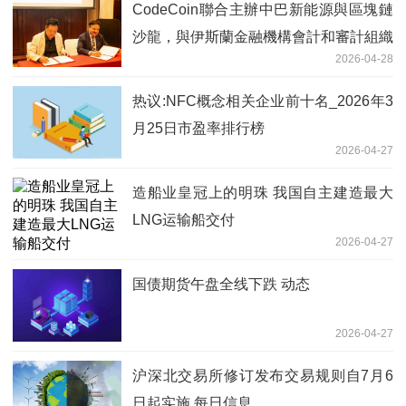
CodeCoin聯合主辦中巴新能源與區塊鏈
沙龍，與伊斯蘭金融機構會計和審計組織
2026-04-28
（AAOIFI）達成戰略合作
热议:NFC概念相关企业前十名_2026年3
月25日市盈率排行榜
2026-04-27
造船业皇冠上的明珠 我国自主建造最大
LNG运输船交付
2026-04-27
国债期货午盘全线下跌 动态
2026-04-27
沪深北交易所修订发布交易规则自7月6
日起实施 每日信息