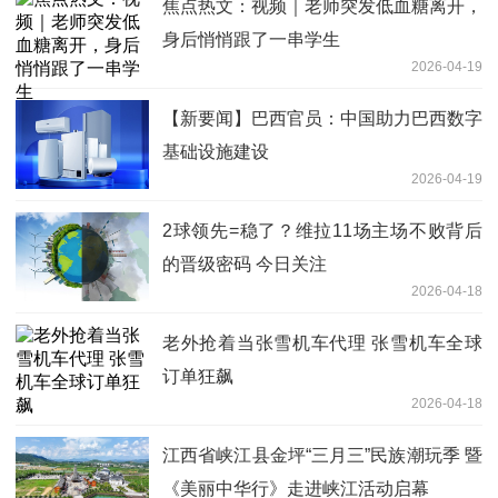
焦点热文：视频｜老师突发低血糖离开，
身后悄悄跟了一串学生
2026-04-19
【新要闻】巴西官员：中国助力巴西数字
基础设施建设
2026-04-19
2球领先=稳了？维拉11场主场不败背后
的晋级密码 今日关注
2026-04-18
老外抢着当张雪机车代理 张雪机车全球
订单狂飙
2026-04-18
江西省峡江县金坪“三月三”民族潮玩季 暨
《美丽中华行》走进峡江活动启幕