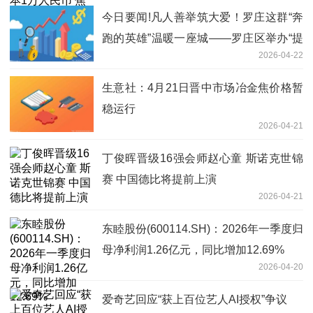
今日要闻!凡人善举筑大爱！罗庄这群“奔
跑的英雄”温暖一座城——罗庄区举办“提
2026-04-22
升应急能力 赋能身边群众”文明实践活动
生意社：4月21日晋中市场冶金焦价格暂
稳运行
2026-04-21
丁俊晖晋级16强会师赵心童 斯诺克世锦
赛 中国德比将提前上演
2026-04-21
东睦股份(600114.SH)：2026年一季度归
母净利润1.26亿元，同比增加12.69%
2026-04-20
爱奇艺回应“获上百位艺人AI授权”争议