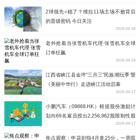
2球领先=稳了？维拉11场主场不败背后
的晋级密码 今日关注
2026-04-18
老外抢着当张雪机车代理 张雪机车全球
订单狂飙
2026-04-18
江西省峡江县金坪“三月三”民族潮玩季 暨
《美丽中华行》走进峡江活动启幕
2026-04-17
小鹏汽车（09868.HK）根据股份激励计
划向69名雇员授出2,256,962股限制性股
2026-04-17
份单位。|焦点速看
焦点观察：申花剑指4月拿15分，一周双