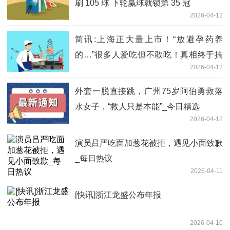
刷 105 球 下轮赢球就锁第 35 冠
2026-04-12
简讯:上海正大量上市！“放避孕药养
的…”很多人爱吃但不敢吃！真相终于搞
2026-04-12
清了↗️
外套一脱直接跳，广州75岁阿伯勇救落
水女子，“救人只是本能”_今日精选
2026-04-12
演员吕严吃面加葱花被拒，遇见小面致歉
_每日热议
2026-04-11
[快讯]浙江龙盛公布年报
2026-04-10