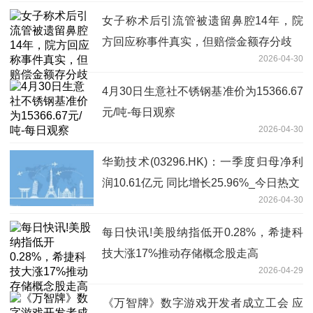
女子称术后引流管被遗留鼻腔14年，院
方回应称事件真实，但赔偿金额存分歧
2026-04-30
4月30日生意社不锈钢基准价为15366.67
元/吨-每日观察
2026-04-30
华勤技术(03296.HK)：一季度归母净利
润10.61亿元 同比增长25.96%_今日热文
2026-04-30
每日快讯!美股纳指低开0.28%，希捷科
技大涨17%推动存储概念股走高
2026-04-29
‌《万智牌》数字游戏开发者成立工会 应