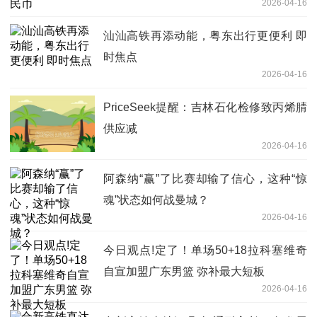
2026-04-16
汕汕高铁再添动能，粤东出行更便利 即
时焦点
2026-04-16
PriceSeek提醒：吉林石化检修致丙烯腈
供应减
2026-04-16
阿森纳“赢”了比赛却输了信心，这种“惊
魂”状态如何战曼城？
2026-04-16
今日观点!定了！单场50+18拉科塞维奇
自宣加盟广东男篮 弥补最大短板
2026-04-16