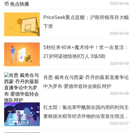
2026-04-08
PriceSeek重点提醒：沪期所铜库存大幅
下滑
2026-04-08
5秒狂奔40米+魔术传中！世一右复活：
27岁阿诺德惊艳8万人 3场3助
2026-04-08
肖恩·戴奇在与西蒙·乔丹的最新直播争论
中为罗布·爱德华兹转会狼队辩护
2026-04-08
红太阳：氯虫苯甲酰胺在国内用药时间主
要根据水稻等经济作物的虫害发生情况，
2026-04-07
主要出货旺季在每年6月份之前_独家焦