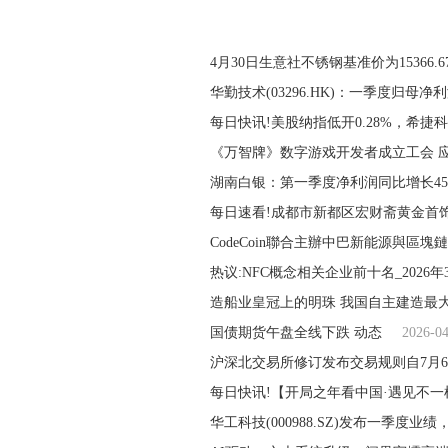
4月30日生意社不锈钢基准价为15366.6
华勤技术(03296.HK)：一季度归母净利润
每日快讯!美股纳指低开0.28%，希捷
‌《万智牌》数字游戏开发者成立工会 
湖南白银：第一季度净利润同比增长455.
每日速看!成都市新都区宏财斋黄金首
CodeCoin聯合主辦中巴新能源與區塊
热议:NFC概念相关企业前十名_2026年
造船业皇冠上的明珠 我国自主建造最大
国债期货午盘全线下跌 动态
2026-0
沪深北交易所修订发布交易规则自7月
每日快讯!【开局之年看中国·遇见不一
华工科技(000988.SZ)发布一季度业绩