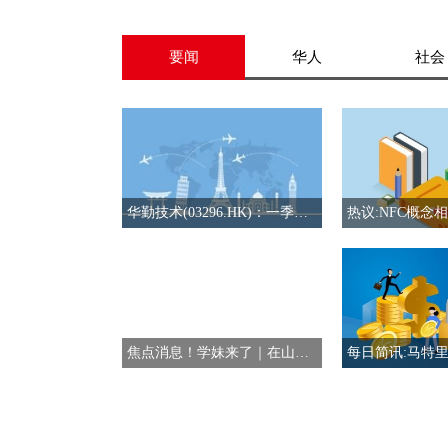
要闻
华人
社会
华勤技术(03296.HK)：一季度归母净利润10.61亿元 同比增长25.96%_今日热文
焦点消息！学妹来了｜在山水间触摸书里的境地