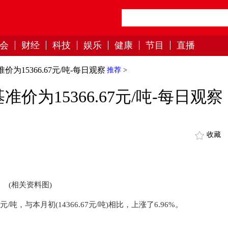
会
财经
科技
娱乐
健康
节目
直播
为15366.67元/吨-每日观察
推荐
>
价为15366.67元/吨-每日观察
收藏
(相关资料图)
元/吨，与本月初(14366.67元/吨)相比，上涨了6.96%。