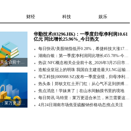
财经
科技
娱乐
华勤技术(03296.HK)：一季度归母净利润10.61
亿元 同比增长25.96%_今日热文
每日快讯!美股纳指低开0.28%，希捷科技大涨17%推动存储概念股走高
湖南白银：第一季度净利润同比增长455.78%-今日讯
热议:NFC概念相关企业前十名_2026年3月25日市盈率排行榜
热议:NFC概念相关企业前十名_2026年3月25日市盈率排行榜
造船业皇冠上的明珠 我国自主建造最大LNG运输船交付
华工科技(000988.SZ)发布一季度业绩，归母净利润6.38亿元，同比增长55.76%|热推荐
热头条丨郑钦文红土开门红：从心气不足到拼搏回归，我找到了最想要的自己
焦点消息！学妹来了｜在山水间触摸书里的境地
每日简讯:马特里：莱万更适合米兰，米兰需要这种领袖级人物
每日简讯:马特里：莱万更适合米兰，米兰需要这种领袖级人物
4月24日湖南市场焦亚硫酸钠价格动态|焦点关注