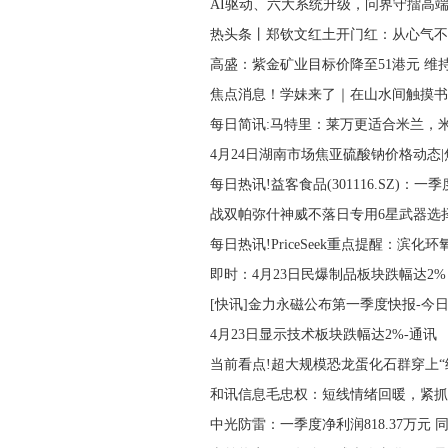
AI驱动、六大系统升级，问界守擂高端
热头条丨郑钦文红土开门红：从心气不
高盛：紫金矿业目标价降至51港元 维持
焦点消息！学妹来了｜在山水间触摸书
每日简讯:马特里：莱万更适合米兰，
4月24日湖南市场焦亚硫酸钠价格动态
每日热讯!益客食品(301116.SZ)：一
战双帕弥什神威不落日专用6星武器选
每日热讯!PriceSeek重点提醒：滨化
即时：4月23日民爆制品板块跌幅达2%
[快讯]金力永磁公布第一季度快报-今
4月23日显示技术板块跌幅达2%-通讯
当前看点!超大规模恐龙蛋化石群穿上“
和讯信息毛忠权：短线情绪回暖，紧抓
中光防雷：一季度净利润818.37万元 