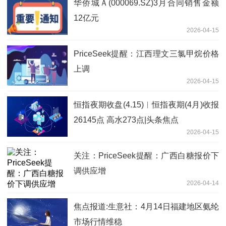
华侨城Ａ(000069.SZ)3月合同销售金额
12亿元
2026-04-15
PriceSeek提醒：江西理文三氯甲烷价格
上调
2026-04-15
恒指夜期收盘(4.15)︱恒指夜期(4月)收报
26145点 高水273点|头条焦点
2026-04-15
关注：PriceSeek提醒：广西白糖报价下
调供应增
2026-04-14
焦点报道:生意社：4月14日福建地区氨纶
市场行情维稳