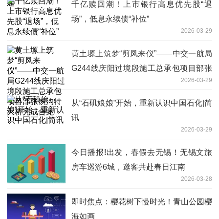
千亿赎回潮！上市银行高息优先股“退
场”，低息永续债“补位”
2026-03-29
黄土塬上筑梦“剪凤来仪”——中交一航局
G244线庆阳过境段施工总承包项目部张
2026-03-29
铁沟特大桥完成合龙
从“石矶娘娘”开始，重新认识中国石化|简
讯
2026-03-29
今日播报!出发，春假去无锡！无锡文旅
房车巡游6城，邀客共赴春日江南
2026-03-28
即时焦点：樱花树下慢时光！青山公园樱
海如画