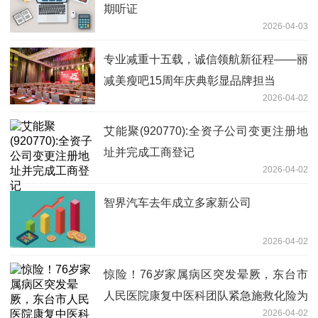
期听证
2026-04-03
专业减重十五载，诚信领航新征程——丽
减美瘦吧15周年庆典彰显品牌担当
2026-04-02
艾能聚(920770):全资子公司变更注册地
址并完成工商登记
2026-04-02
智界汽车去年成立多家新公司
2026-04-02
惊险！76岁家属病区突发晕厥，东台市
人民医院康复中医科团队紧急施救化险为
2026-04-02
夷|头条焦点