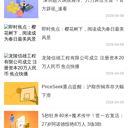
“深圳超大医院遇冷、八万床位空置”？官
方辟谣_速看
2026-04-08
即时焦点：樱花树下，阅读成为春日最美
风景
2026-04-08
龙陵信雄工程有限公司成立 注册资本20
万人民币 焦点快播
2026-04-08
PriceSeek重点提醒：沪期所铜库存大幅
下滑
2026-04-08
5秒狂奔40米+魔术传中！世一右复活：
27岁阿诺德惊艳8万人 3场3助