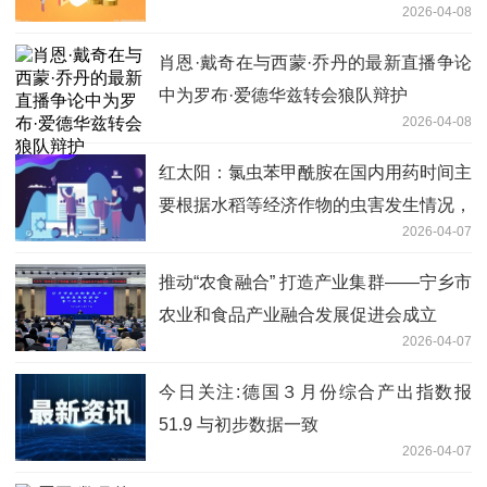
2026-04-08
肖恩·戴奇在与西蒙·乔丹的最新直播争论
中为罗布·爱德华兹转会狼队辩护
2026-04-08
红太阳：氯虫苯甲酰胺在国内用药时间主
要根据水稻等经济作物的虫害发生情况，
2026-04-07
主要出货旺季在每年6月份之前_独家焦
点
推动“农食融合” 打造产业集群——宁乡市
农业和食品产业融合发展促进会成立
2026-04-07
今日关注:德国３月份综合产出指数报
51.9 与初步数据一致
2026-04-07