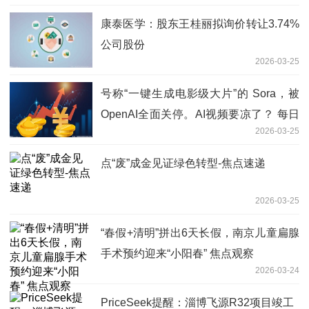
康泰医学：股东王桂丽拟询价转让3.74%
公司股份
2026-03-25
号称“一键生成电影级大片”的 Sora，被
OpenAI全面关停。AI视频要凉了？ 每日
2026-03-25
看点
点“废”成金见证绿色转型-焦点速递
2026-03-25
“春假+清明”拼出6天长假，南京儿童扁腺
手术预约迎来“小阳春” 焦点观察
2026-03-24
PriceSeek提醒：淄博飞源R32项目竣工