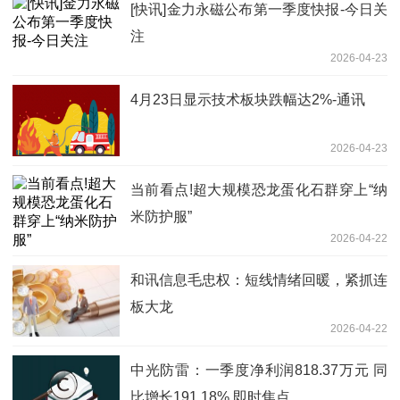
[快讯]金力永磁公布第一季度快报-今日关
注
2026-04-23
4月23日显示技术板块跌幅达2%-通讯
2026-04-23
当前看点!超大规模恐龙蛋化石群穿上“纳
米防护服”
2026-04-22
和讯信息毛忠权：短线情绪回暖，紧抓连
板大龙
2026-04-22
中光防雷：一季度净利润818.37万元 同
比增长191.18% 即时焦点