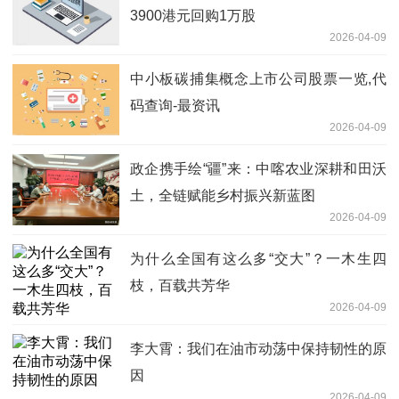
3900港元回购1万股
2026-04-09
中小板碳捕集概念上市公司股票一览,代
码查询-最资讯
2026-04-09
政企携手绘“疆”来：中喀农业深耕和田沃
土，全链赋能乡村振兴新蓝图
2026-04-09
为什么全国有这么多“交大”？一木生四
枝，百载共芳华
2026-04-09
李大霄：我们在油市动荡中保持韧性的原
因
2026-04-09