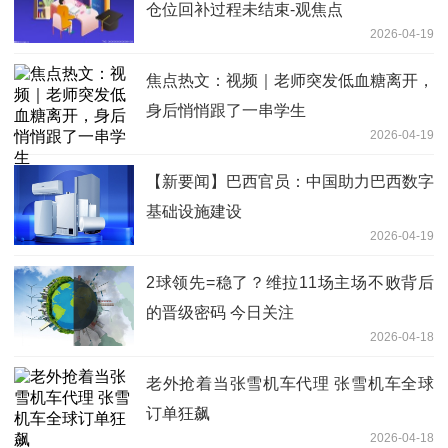
仓位回补过程未结束-观焦点
2026-04-19
焦点热文：视频｜老师突发低血糖离开，
身后悄悄跟了一串学生
2026-04-19
【新要闻】巴西官员：中国助力巴西数字
基础设施建设
2026-04-19
2球领先=稳了？维拉11场主场不败背后
的晋级密码 今日关注
2026-04-18
老外抢着当张雪机车代理 张雪机车全球
订单狂飙
2026-04-18