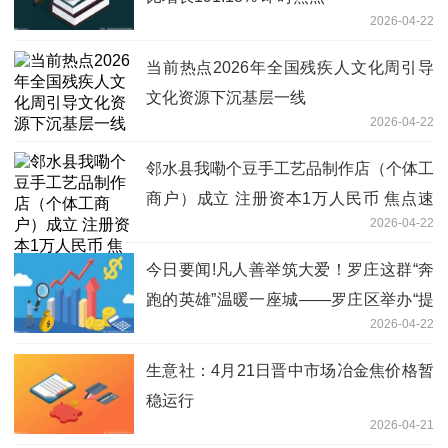
2026-04-22
当前热点2026年全国残疾人文化周引导
文化资源下沉基层一线
2026-04-22
邻水县我嘞个豆手工艺品制作店（个体工
商户）成立 注册资本1万人民币 焦点速
2026-04-22
讯
今日要闻!凡人善举筑大爱！罗庄这群“奔
跑的英雄”温暖一座城——罗庄区举办“提
2026-04-22
升应急能力 赋能身边群众”文明实践活动
生意社：4月21日晋中市场冶金焦价格暂
稳运行
2026-04-21