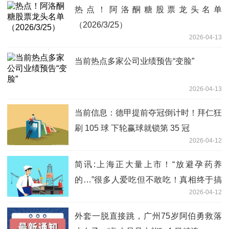
热点！阿洛酮糖股票龙头名单
（2026/3/25）
2026-04-13
当前热点多家公司业绩预告“变脸”
2026-04-13
当前信息：德甲提前夺冠倒计时！拜仁狂
刷 105 球 下轮赢球就锁第 35 冠
2026-04-12
简讯:上海正大量上市！“放避孕药养
的…”很多人爱吃但不敢吃！真相终于搞
2026-04-12
清了↗️
外套一脱直接跳，广州75岁阿伯勇救落