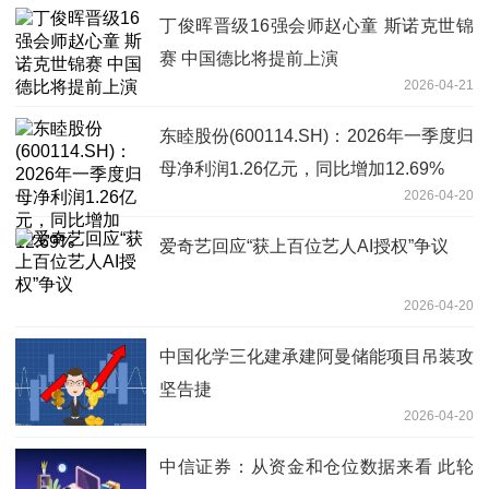
丁俊晖晋级16强会师赵心童 斯诺克世锦
赛 中国德比将提前上演
2026-04-21
东睦股份(600114.SH)：2026年一季度归
母净利润1.26亿元，同比增加12.69%
2026-04-20
爱奇艺回应“获上百位艺人AI授权”争议
2026-04-20
中国化学三化建承建阿曼储能项目吊装攻
坚告捷
2026-04-20
中信证券：从资金和仓位数据来看 此轮