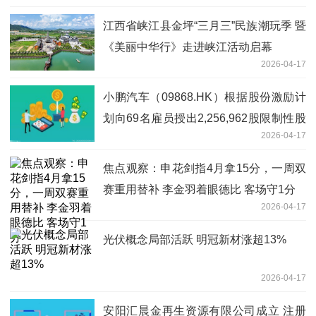
江西省峡江县金坪“三月三”民族潮玩季 暨
《美丽中华行》走进峡江活动启幕
2026-04-17
小鹏汽车（09868.HK）根据股份激励计
划向69名雇员授出2,256,962股限制性股
2026-04-17
份单位。|焦点速看
焦点观察：申花剑指4月拿15分，一周双
赛重用替补 李金羽着眼德比 客场守1分
2026-04-17
光伏概念局部活跃 明冠新材涨超13%
2026-04-17
安阳汇晨金再生资源有限公司成立 注册