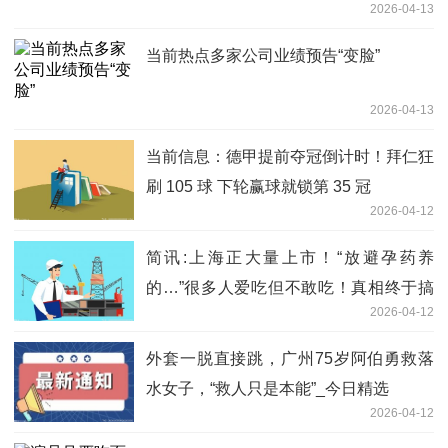
2026-04-13
当前热点多家公司业绩预告“变脸”
2026-04-13
当前信息：德甲提前夺冠倒计时！拜仁狂
刷 105 球 下轮赢球就锁第 35 冠
2026-04-12
简讯:上海正大量上市！“放避孕药养
的…”很多人爱吃但不敢吃！真相终于搞
2026-04-12
清了↗️
外套一脱直接跳，广州75岁阿伯勇救落
水女子，“救人只是本能”_今日精选
2026-04-12