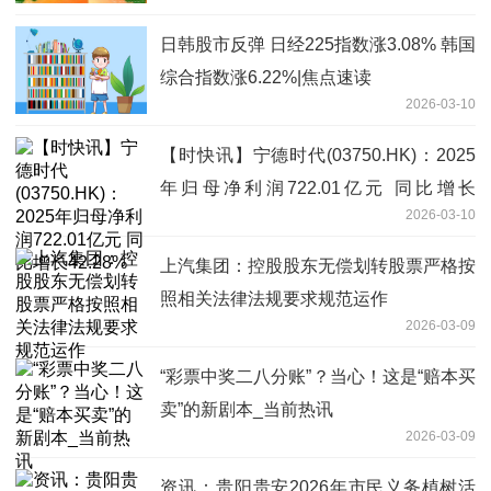
日韩股市反弹 日经225指数涨3.08% 韩国
综合指数涨6.22%|焦点速读
2026-03-10
【时快讯】宁德时代(03750.HK)：2025
年归母净利润722.01亿元 同比增长
2026-03-10
42.28%
上汽集团：控股股东无偿划转股票严格按
照相关法律法规要求规范运作
2026-03-09
“彩票中奖二八分账”？当心！这是“赔本买
卖”的新剧本_当前热讯
2026-03-09
资讯：​贵阳贵安2026年市民义务植树活