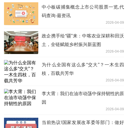
中小板碳捕集概念上市公司股票一览,代
码查询-最资讯
2026-04-09
政企携手绘“疆”来：中喀农业深耕和田沃
土，全链赋能乡村振兴新蓝图
2026-04-09
为什么全国有这么多“交大”？一木生四
枝，百载共芳华
2026-04-09
李大霄：我们在油市动荡中保持韧性的原
因
2026-04-09
当前热议!国家发展改革委等部门：做好