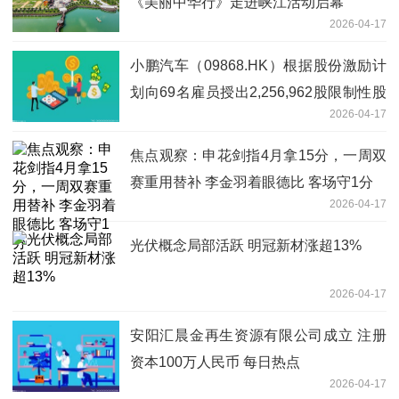
《美丽中华行》走进峡江活动启幕
2026-04-17
小鹏汽车（09868.HK）根据股份激励计
划向69名雇员授出2,256,962股限制性股
2026-04-17
份单位。|焦点速看
焦点观察：申花剑指4月拿15分，一周双
赛重用替补 李金羽着眼德比 客场守1分
2026-04-17
光伏概念局部活跃 明冠新材涨超13%
2026-04-17
安阳汇晨金再生资源有限公司成立 注册
资本100万人民币 每日热点
2026-04-17