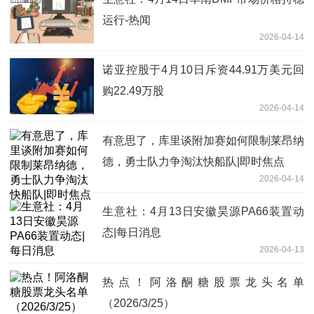
运行-热闻
2026-04-14
诺亚控股于4月10日斥资44.91万美元回
购22.49万股
2026-04-14
有意思了，库里谈附加赛如何限制莱昂纳
德，勇士队力争淘汰快船队|即时焦点
2026-04-14
生意社：4月13日安徽昊源PA66装置动
态|每日消息
2026-04-13
热点！阿洛酮糖股票龙头名单
（2026/3/25）