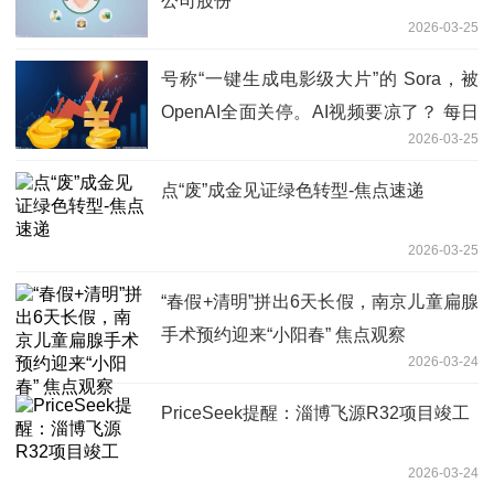
公司股份
2026-03-25
号称“一键生成电影级大片”的 Sora，被
OpenAI全面关停。AI视频要凉了？ 每日
2026-03-25
看点
点“废”成金见证绿色转型-焦点速递
2026-03-25
“春假+清明”拼出6天长假，南京儿童扁腺
手术预约迎来“小阳春” 焦点观察
2026-03-24
PriceSeek提醒：淄博飞源R32项目竣工
2026-03-24