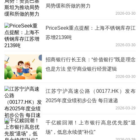
局势缓和所做的努力
2026-03-30
PriceSeek重点提醒：上海不锈钢库存江
苏增2139吨
2026-03-30
招商银行行长王良：“价值银行”既是理念
也是方法 坚守商业银行经营逻辑
2026-03-30
江苏宁沪高速公路（00177.HK）发布
2025年度业绩初步公告 每日速递
2026-03-29
千亿赎回潮！上市银行高息优先股“退
场”，低息永续债“补位”
2026-03-29