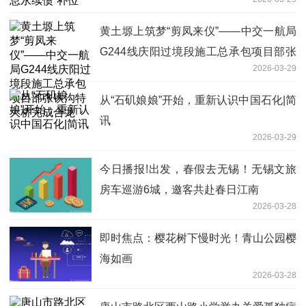
黄土塬上筑梦“剪凤来仪”——中交一航局
G244线庆阳过境段施工总承包项目部张
2026-03-29
铁沟特大桥完成合龙
从“石矶娘娘”开始，重新认识中国石化|简
讯
2026-03-29
今日播报!出发，春假去无锡！无锡文旅
房车巡游6城，邀客共赴春日江南
2026-03-28
即时焦点：樱花树下慢时光！青山公园樱
海如画
2026-03-28