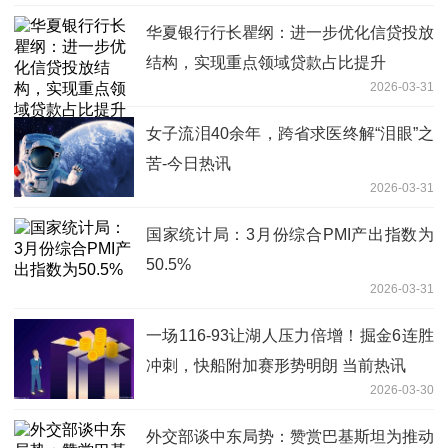
华夏银行行长瞿纲：进一步优化信贷投放
结构，实现重点领域贷款占比提升
2026-03-31
女子流泪40余年，跨省求医终解“泪眼”之
苦-今日热讯
2026-03-31
国家统计局：3月份综合PMI产出指数为
50.5%
2026-03-31
一场116-93让湖人压力倍增！掘金6连胜
冲刺，快船附加赛形势明朗 当前热讯
2026-03-30
外交部谈中东局势：赞赏巴基斯坦为推动