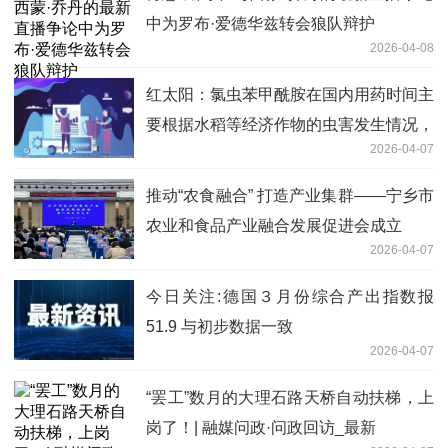
中为罗布·爱德华兹转会狼队辩护
2026-04-08
红太阳：氯虫苯甲酰胺在国内用药时间主
要根据水稻等经济作物的虫害发生情况，
2026-04-07
主要出货旺季在每年6月份之前_独家焦
点
推动“农食融合” 打造产业集群——宁乡市
农业和食品产业融合发展促进会成立
2026-04-07
今日关注:德国３月份综合产出指数报
51.9 与初步数据一致
2026-04-07
“罢工”数月的大理石路天桥自动扶梯，上
岗了！| 融媒问政·问政回访_最新