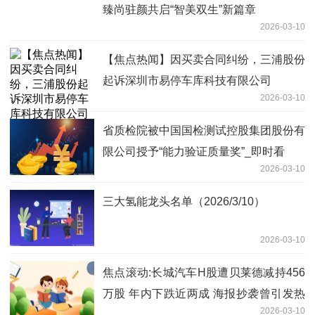
臻尚驻颜共启“智美双生”新篇章
2026-03-10
【焦点热闻】因买卖合同纠纷，三浦股份
起诉深圳市易停车库科技有限公司
2026-03-10
省质检院被中国国检测试控股集团股份有
限公司授予“能力验证质量奖”_即时看
2026-03-10
三大氢能龙头名单（2026/3/10）
2026-03-10
焦点滚动:长城汽车H股遭贝莱德减持456
万股 年内下跌近两成 海报抄袭曾引发热
2026-03-10
议