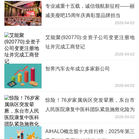
专业减重十五载，诚信领航新征程——丽
减美瘦吧15周年庆典彰显品牌担当
2026-04-02
艾能聚(920770):全资子公司变更注册地
址并完成工商登记
2026-04-02
智界汽车去年成立多家新公司
2026-04-02
惊险！76岁家属病区突发晕厥，东台市
人民医院康复中医科团队紧急施救化险为
2026-04-02
夷|头条焦点
AIHALO概念股十大排行榜：2025年第三