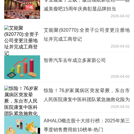
减美瘦吧15周年庆典彰显品牌担当
2026-04-02
艾能聚(920770):全资子公司变更注册地
址并完成工商登记
2026-04-02
智界汽车去年成立多家新公司
2026-04-02
惊险！76岁家属病区突发晕厥，东台市
人民医院康复中医科团队紧急施救化险为
2026-04-02
夷|头条焦点
AIHALO概念股十大排行榜：2025年第三
季度销售费用前10榜单-热门