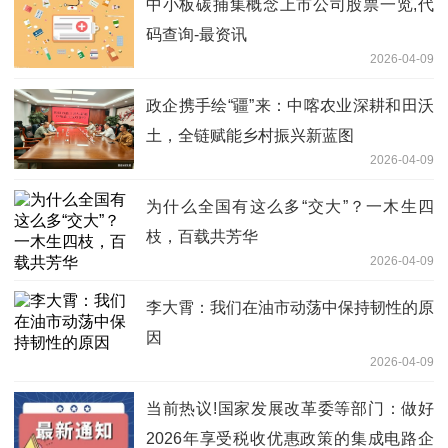
中小板碳捕集概念上市公司股票一览,代
码查询-最资讯
2026-04-09
政企携手绘“疆”来：中喀农业深耕和田沃
土，全链赋能乡村振兴新蓝图
2026-04-09
为什么全国有这么多“交大”？一木生四
枝，百载共芳华
2026-04-09
李大霄：我们在油市动荡中保持韧性的原
因
2026-04-09
当前热议!国家发展改革委等部门：做好
2026年享受税收优惠政策的集成电路企