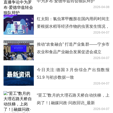
中为罗布·爱德华兹转会狼队辩护
2026-04-08
红太阳：氯虫苯甲酰胺在国内用药时间主
要根据水稻等经济作物的虫害发生情况，
2026-04-07
主要出货旺季在每年6月份之前_独家焦
点
推动“农食融合” 打造产业集群——宁乡市
农业和食品产业融合发展促进会成立
2026-04-07
今日关注:德国３月份综合产出指数报
51.9 与初步数据一致
2026-04-07
“罢工”数月的大理石路天桥自动扶梯，上
岗了！| 融媒问政·问政回访_最新
2026-04-07