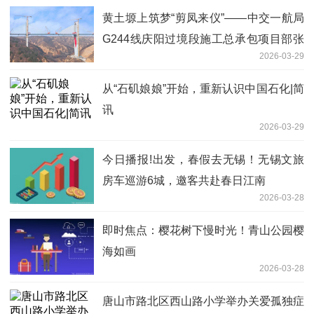
黄土塬上筑梦“剪凤来仪”——中交一航局
G244线庆阳过境段施工总承包项目部张
2026-03-29
铁沟特大桥完成合龙
从“石矶娘娘”开始，重新认识中国石化|简
讯
2026-03-29
今日播报!出发，春假去无锡！无锡文旅
房车巡游6城，邀客共赴春日江南
2026-03-28
即时焦点：樱花树下慢时光！青山公园樱
海如画
2026-03-28
唐山市路北区西山路小学举办关爱孤独症