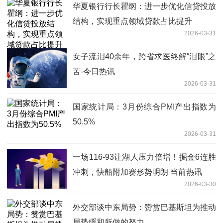
华夏银行行长瞿纲：进一步优化信贷投放
结构，实现重点领域贷款占比提升
2026-03-31
女子流泪40余年，跨省求医终解“泪眼”之
苦-今日热讯
2026-03-31
国家统计局：3月份综合PMI产出指数为
50.5%
2026-03-31
一场116-93让湖人压力倍增！掘金6连胜
冲刺，快船附加赛形势明朗 当前热讯
2026-03-30
外交部谈中东局势：赞赏巴基斯坦为推动
局势缓和所做的努力