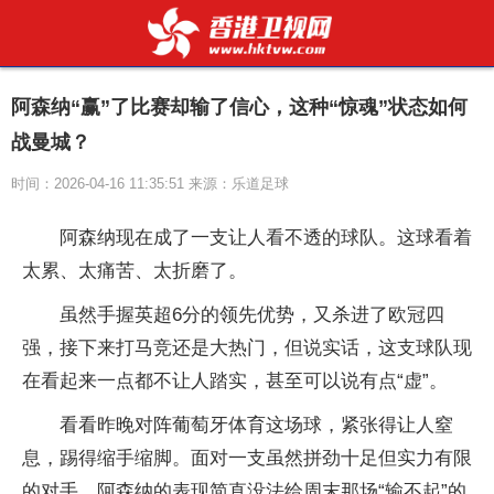
阿森纳“赢”了比赛却输了信心，这种“惊魂”状态如何
战曼城？
时间：2026-04-16 11:35:51 来源：乐道足球
阿森纳现在成了一支让人看不透的球队。这球看着
太累、太痛苦、太折磨了。
虽然手握英超6分的领先优势，又杀进了欧冠四
强，接下来打马竞还是大热门，但说实话，这支球队现
在看起来一点都不让人踏实，甚至可以说有点“虚”。
看看昨晚对阵葡萄牙体育这场球，紧张得让人窒
息，踢得缩手缩脚。面对一支虽然拼劲十足但实力有限
的对手，阿森纳的表现简直没法给周末那场“输不起”的