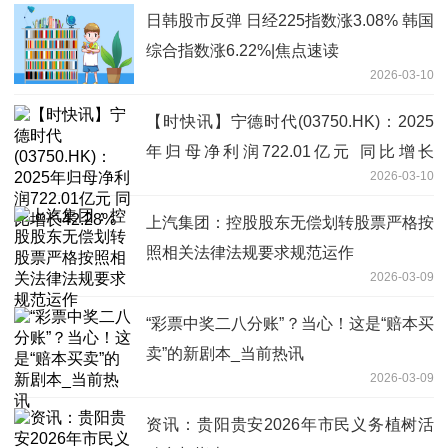
日韩股市反弹 日经225指数涨3.08% 韩国
综合指数涨6.22%|焦点速读
2026-03-10
【时快讯】宁德时代(03750.HK)：2025
年归母净利润722.01亿元 同比增长
2026-03-10
42.28%
上汽集团：控股股东无偿划转股票严格按
照相关法律法规要求规范运作
2026-03-09
“彩票中奖二八分账”？当心！这是“赔本买
卖”的新剧本_当前热讯
2026-03-09
资讯：​贵阳贵安2026年市民义务植树活