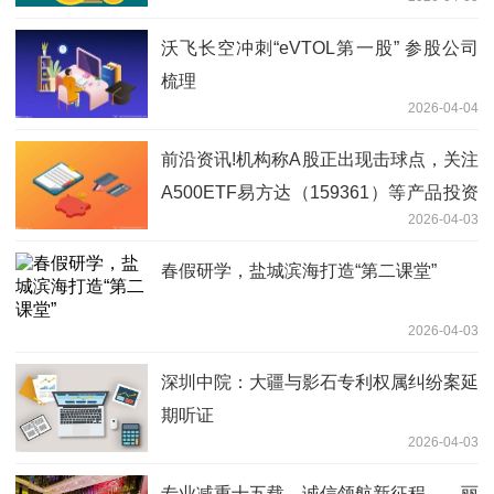
沃飞长空冲刺“eVTOL第一股” 参股公司
梳理
2026-04-04
前沿资讯!机构称A股正出现击球点，关注
A500ETF易方达（159361）等产品投资
2026-04-03
机遇
春假研学，盐城滨海打造“第二课堂”
2026-04-03
深圳中院：大疆与影石专利权属纠纷案延
期听证
2026-04-03
专业减重十五载，诚信领航新征程——丽