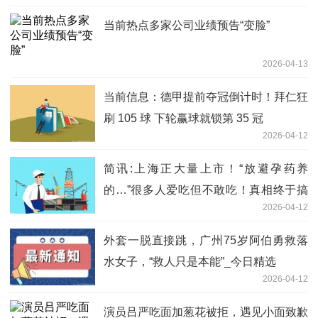
当前热点多家公司业绩预告“变脸”
2026-04-13
当前信息：德甲提前夺冠倒计时！拜仁狂
刷 105 球 下轮赢球就锁第 35 冠
2026-04-12
简讯:上海正大量上市！“放避孕药养
的…”很多人爱吃但不敢吃！真相终于搞
2026-04-12
清了↗️
外套一脱直接跳，广州75岁阿伯勇救落
水女子，“救人只是本能”_今日精选
2026-04-12
演员吕严吃面加葱花被拒，遇见小面致歉