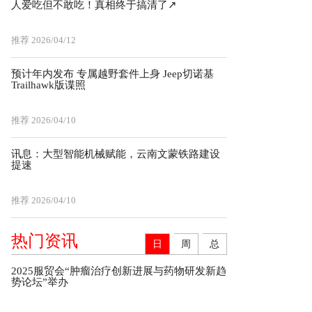
人爱吃但不敢吃！真相终于搞清了↗️
推荐
2026/04/12
预计年内发布 专属越野套件上身 Jeep切诺基
Trailhawk版谍照
推荐
2026/04/10
讯息：大型智能机械赋能，云南文蒙铁路建设
提速
推荐
2026/04/10
热门资讯
日
周
总
2025服贸会“肿瘤治疗创新进展与药物研发新趋
势论坛”举办