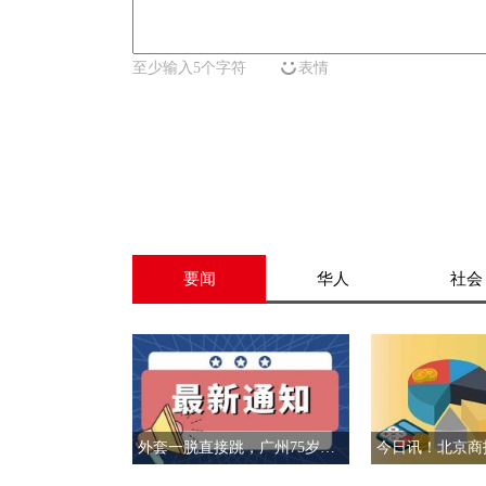
至少输入5个字符
表情
要闻
华人
社会
外套一脱直接跳，广州75岁阿伯勇救落水女子，“救人只是本能”_今日精选