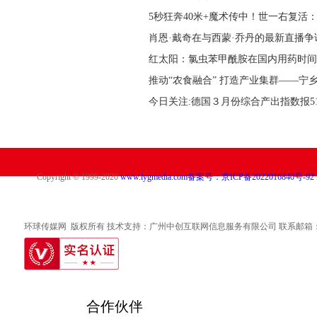
5秒狂奔40米+魔术传中！世一右复活：
肖恩·戴奇在与西蒙·乔丹的最新直播争
红太阳：氯虫苯甲酰胺在国内用药时间
推动“农食融合” 打造产业集群——宁
今日关注:德国３月份综合产出指数报51
Copyright © 1999-2020
www.lygmedia.com
备案号：京ICP备2022016840号-92
环球传媒网 版权所有 技术支持：广州中创互联网信息服务有限公司 联系邮箱：317 49
合作伙伴