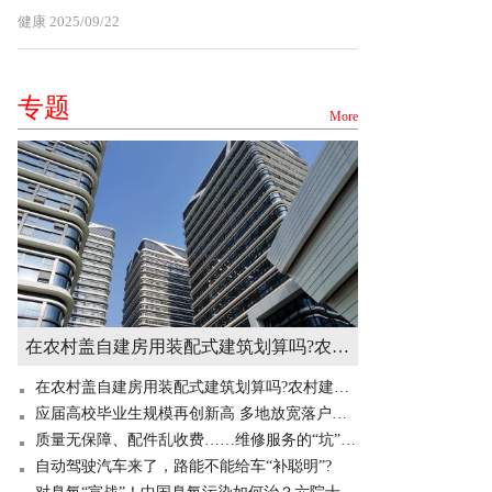
健康
2025/09/22
专题
More
在农村盖自建房用装配式建筑划算吗?农村建造装配式房屋有补贴吗? 世界快讯
在农村盖自建房用装配式建筑划算吗?农村建造装配式房屋有补贴吗? 世界快讯
应届高校毕业生规模再创新高 多地放宽落户门槛“抢人”
质量无保障、配件乱收费……维修服务的“坑”你掉过吗？
自动驾驶汽车来了，路能不能给车“补聪明”?