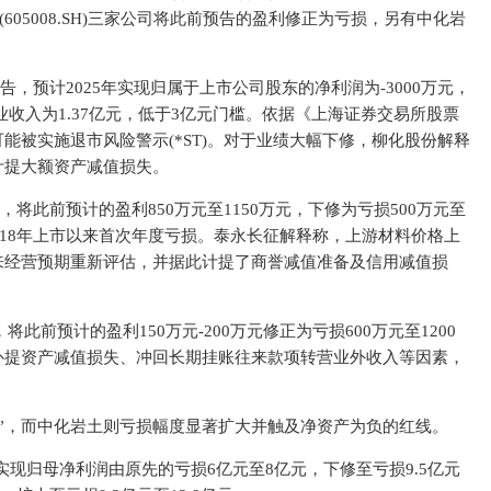
、长鸿高科(605008.SH)三家公司将此前预告的盈利修正为亏损，另有中化岩
。
告，预计2025年实现归属于上市公司股东的净利润为-3000万元，
营业收入为1.37亿元，低于3亿元门槛。依据《上海证券交易所股票
能被实施退市风险警示(*ST)。对于业绩大幅下修，柳化股份解释
计提大额资产减值损失。
将此前预计的盈利850万元至1150万元，下修为亏损500万元至
018年上市以来首次年度亏损。泰永长征解释称，上游材料价格上
来经营预期重新评估，并据此计提了商誉减值准备及信用减值损
此前预计的盈利150万元-200万元修正为亏损600万元至1200
补提资产减值损失、冲回长期挂账往来款项转营业外收入等因素，
亏”，而中化岩土则亏损幅度显著扩大并触及净资产为负的红线。
计实现归母净利润由原先的亏损6亿元至8亿元，下修至亏损9.5亿元