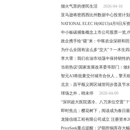
烟火气里的便民生活
2026-04-10
亚马逊将密西西比州数据中心投资计划
NATIONAL ELEC H(00213)4月9
中小板碳捕集概念上市公司股票一览,
政企携手绘“疆”来：中喀农业深耕和田
为什么全国有这么多“交大”？一木生四
李大霄：我们在油市动荡中保持韧性的
当前热议!国家发展改革委等部门：做好2
智元A3将批量交付城市合伙人，擎天
北京：昌平顺义两区城管同步普及节水
球场之外，哨未停
2026-04-09
“深圳超大医院遇冷、八万床位空置”？
即时焦点：樱花树下，阅读成为春日最
龙陵信雄工程有限公司成立 注册资本2
PriceSeek重点提醒：沪期所铜库存大