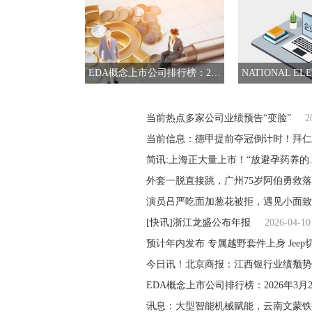
EDA概念上市公司排行榜：2026年3月25日成交额前10名单 今日热门
当前热点多家公司业绩预告“变脸”
2
当前信息：德甲提前夺冠倒计时！拜
简讯:上海正大量上市！“放避孕药养的
外套一脱直接跳，广州75岁阿伯勇救
演员吕严吃面加葱花被拒，遇见小面致
[快讯]浙江龙盛公布年报
2026-04-10
预计年内发布 专属越野套件上身 Jeep
今日讯！北京商报：江西银行业绩颓势
EDA概念上市公司排行榜：2026年3月
讯息：大型智能机械赋能，云南文蒙铁