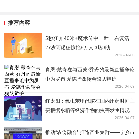
推荐内容
5秒狂奔40米+魔术传中！世一右复活：
27岁阿诺德惊艳8万人 3场3助
2026-04-08
肖恩·戴奇在与西蒙·乔丹的最新直播争论
中为罗布·爱德华兹转会狼队辩护
2026-04-08
红太阳：氯虫苯甲酰胺在国内用药时间主
要根据水稻等经济作物的虫害发生情况，
2026-04-07
主要出货旺季在每年6月份之前_独家焦
点
推动“农食融合” 打造产业集群——宁乡市