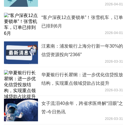
2026-04-01
“客户深夜12点要锁单”！张雪机车，订单
已排到6月
2026-04-01
汪素南：浦发银行上海分行新一年30%的
信贷资源投向“2366”
2026-03-31
华夏银行行长瞿纲：进一步优化信贷投放
结构，实现重点领域贷款占比提升
2026-03-31
女子流泪40余年，跨省求医终解“泪眼”之
苦-今日热讯
2026-03-31