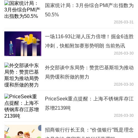
国家统计局：3月份综合PMI产出指数为
50.5%
2026-03-31
一场116-93让湖人压力倍增！掘金6连胜
冲刺，快船附加赛形势明朗 当前热讯
2026-03-30
外交部谈中东局势：赞赏巴基斯坦为推动
局势缓和所做的努力
2026-03-30
PriceSeek重点提醒：上海不锈钢库存江
苏增2139吨
2026-03-30
招商银行行长王良：“价值银行”既是理念