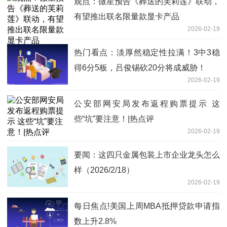
观点：微星预告《葬送的芙莉莲》联动，
有望推出联名限量款显卡产品
2026-02-19
热门看点：淡厚然稳定性拉满！3中3稳
得6分5板，吕俊锡砍20分将成威胁！
2026-02-19
公安部网安局发布返程购票提示 这
些“坑”要注意！|热点评
2026-02-19
要闻：这四只金属包装上市企业龙头怎么
样（2026/2/18）
2026-02-19
每日焦点!美国上周MBA抵押贷款申请指
数上升2.8%