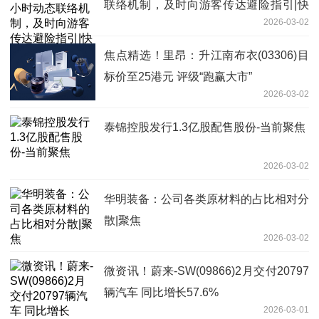
联络机制，及时向游客传达避险指引|快
2026-03-02
播报
焦点精选！里昂：升江南布衣(03306)目
标价至25港元 评级“跑赢大市”
2026-03-02
泰锦控股发行1.3亿股配售股份-当前聚焦
2026-03-02
华明装备：公司各类原材料的占比相对分
散|聚焦
2026-03-02
微资讯！蔚来-SW(09866)2月交付20797
辆汽车 同比增长57.6%
2026-03-01