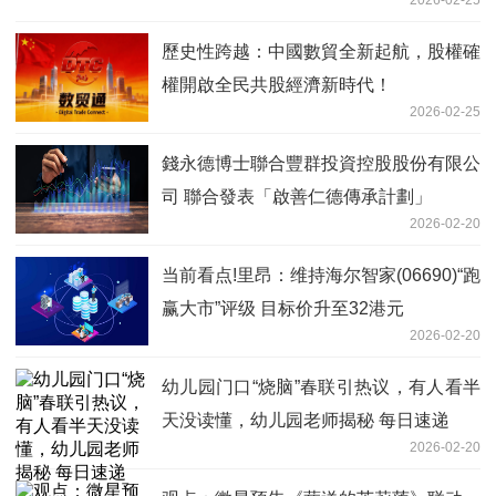
歷史性跨越：中國數貿全新起航，股權確
權開啟全民共股經濟新時代！
2026-02-25
錢永德博士聯合豐群投資控股股份有限公
司 聯合發表「啟善仁德傳承計劃」
2026-02-20
当前看点!里昂：维持海尔智家(06690)“跑
赢大市”评级 目标价升至32港元
2026-02-20
幼儿园门口“烧脑”春联引热议，有人看半
天没读懂，幼儿园老师揭秘 每日速递
2026-02-20