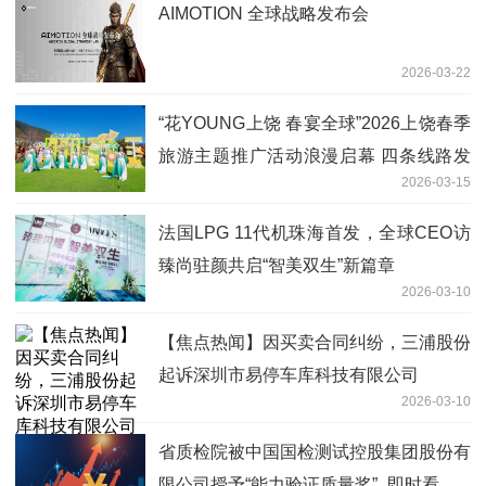
AIMOTION 全球战略发布会
2026-03-22
“花YOUNG上饶 春宴全球”2026上饶春季
旅游主题推广活动浪漫启幕 四条线路发
2026-03-15
布
法国LPG 11代机珠海首发，全球CEO访
臻尚驻颜共启“智美双生”新篇章
2026-03-10
【焦点热闻】因买卖合同纠纷，三浦股份
起诉深圳市易停车库科技有限公司
2026-03-10
省质检院被中国国检测试控股集团股份有
限公司授予“能力验证质量奖”_即时看