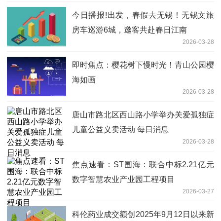
今日播报!出发，春假去无锡！无锡文旅
房车巡游6城，邀客共赴春日江南
2026-03-28
即时焦点：樱花树下慢时光！青山公园樱
海如画
2026-03-28
唐山市路北区西山路小学举办关爱孤独症
儿童公益义卖活动 每日消息
2026-03-28
焦点速看：ST围海：联合中标2.21亿元
数字智慧农业产业园工程项目
2026-03-27
科伦药业成交额创2025年9月12日以来新