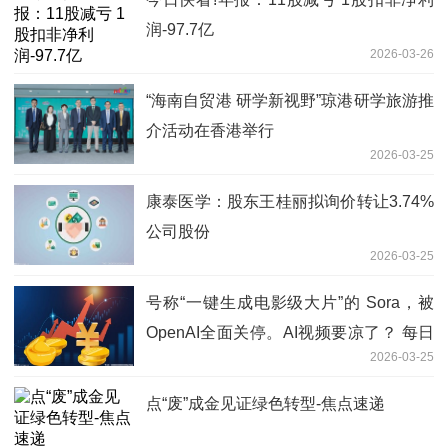
润-97.7亿
2026-03-26
“海南自贸港 研学新视野”琼港研学旅游推
介活动在香港举行
2026-03-25
康泰医学：股东王桂丽拟询价转让3.74%
公司股份
2026-03-25
号称“一键生成电影级大片”的 Sora，被
OpenAI全面关停。AI视频要凉了？ 每日
2026-03-25
看点
点“废”成金见证绿色转型-焦点速递