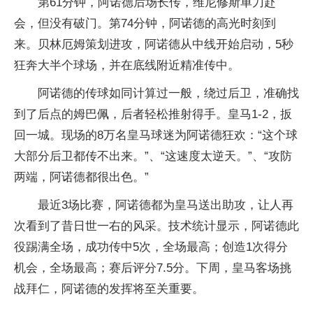
第61分钟，阿诺德后场长传，维尼修斯单刀赴
会，但没有破门。第74分钟，阿诺德的高光时刻到
来。贝林厄姆策划进攻，阿诺德从中线开始启动，5秒
狂奔大半个球场，并在底线附近精准传中。
阿诺德的传球如同计算过一般，绕过后卫，准确找
到了后点的姆巴佩，后者轻松推射得手。皇马1-2，扳
回一城。现场的8万名皇马球迷为阿诺德狂欢：“这个球
大部分后卫都传不出来。”、“这速度太逆天。”、“攻防
两端，阿诺德都很出色。”
最近3场比赛，阿诺德都为皇马送出助攻，让人再
次看到了昔日世一右的风采。技术统计显示，阿诺德此
役踢满全场，成功传中5次，全场最高；创造1次得分
机会，全场最高；赛后评分7.5分。下周，皇马客场挑
战拜仁，阿诺德的发挥将至关重要。