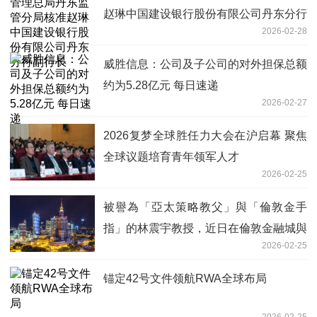
赵琳中国建设银行股份有限公司丹东分行
2026-02-28
副行长
威胜信息：公司及子公司的对外担保总额
约为5.28亿元 每日速递
2026-02-27
2026复梦全球胜任力大会在沪启幕 聚焦
全球议题培育青年领军人才
2026-02-25
被譽為「亞太策略教父」與「倫敦金手
指」的林震宇教授，近日在倫敦金融城與
2026-02-25
華爾街引發高度關注
锚定42号文件领航RWA全球布局
2026-02-25