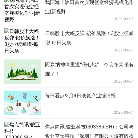
我国海上油田首次实现低空经济规模化作
业|新视野
2026-03-05
日韩股市大幅反弹 铝价飙涨！3股业绩暴
增-每日头条
2026-03-05
阿森纳神锋重返“伤心地”，今晚布莱顿有
难了！
2026-03-04
每日看点!3月4日液氨产业链情报
2026-03-04
焦点简讯:骏亚科技(603386.SH)：公司与
骏亚空天科技（深圳）有限公司没有股权