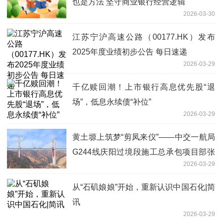
也是方法 坚守商业银行经营逻辑
2026-03-30
江苏宁沪高速公路（00177.HK）发布
2025年度业绩初步公告 每日速递
2026-03-29
千亿赎回潮！上市银行高息优先股“退
场”，低息永续债“补位”
2026-03-29
黄土塬上筑梦“剪凤来仪”——中交一航局
G244线庆阳过境段施工总承包项目部张
2026-03-29
铁沟特大桥完成合龙
从“石矶娘娘”开始，重新认识中国石化|简
讯
2026-03-29