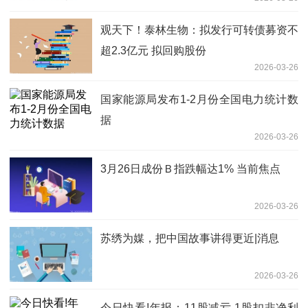
領先地位
观天下！泰林生物：拟发行可转债募资不
超2.3亿元 拟回购股份
2026-03-26
国家能源局发布1-2月份全国电力统计数
据
2026-03-26
3月26日成份Ｂ指跌幅达1% 当前焦点
2026-03-26
苏绣为媒，把中国故事讲得更近|消息
2026-03-26
今日快看!年报：11股减亏 1股扣非净利