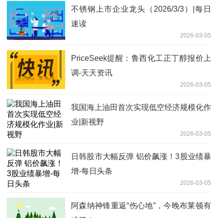
不锈钢上市企业龙头（2026/3/3）|每日
速读
2026-03-05
PriceSeek提醒：鲁西化工正丁醇报价上
调-天天资讯
2026-03-05
我国海上油田首次实现低空经济规模化作
业|新视野
2026-03-05
日韩股市大幅反弹 铝价飙涨！3股业绩暴
增-每日头条
2026-03-05
阿森纳神锋重返“伤心地”，今晚布莱顿有