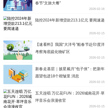
春节“文旅大餐”
2026-02-16
陆控2024年新增贷款213.1亿元 要闻速递
2026-02-15
【速看料】我国“大洋号”船春节赴印度洋
考察海底硫化物矿区
2026-02-15
新春走基层｜披星戴月“包子侠”：把新年
愿望包进18个褶皱里 消息
2026-02-15
五天连唱 万亿花FUN：2026城南花开·草
坪音乐会浪漫收官
2026-02-15