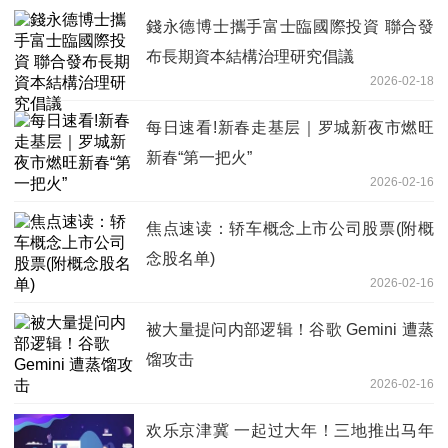
錢永德博士攜手富士臨國際投資 聯合發
布長期資本結構治理研究倡議
2026-02-18
每日速看!新春走基层｜罗城新夜市燃旺
新春“第一把火”
2026-02-16
焦点速读：轿车概念上市公司股票(附概
念股名单)
2026-02-16
被大量提问内部逻辑！谷歌 Gemini 遭蒸
馏攻击
2026-02-16
欢乐京津冀 一起过大年！三地推出马年