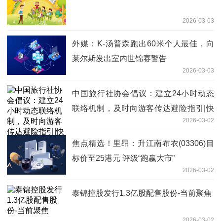
2026-03-03
外媒：K-汤普森跑出60米个人最佳，向
莱尔斯发出室内世锦赛警告
2026-03-03
中国旅行社协会倡议：建立24小时动态
联络机制，及时向游客传达避险指引|快
2026-03-02
播报
焦点精选！里昂：升江南布衣(03306)目
标价至25港元 评级“跑赢大市”
2026-03-02
泰锦控股发行1.3亿股配售股份-当前聚焦
2026-03-02