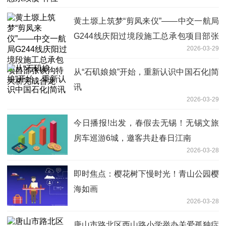
黄土塬上筑梦“剪凤来仪”——中交一航局
G244线庆阳过境段施工总承包项目部张
2026-03-29
铁沟特大桥完成合龙
从“石矶娘娘”开始，重新认识中国石化|简
讯
2026-03-29
今日播报!出发，春假去无锡！无锡文旅
房车巡游6城，邀客共赴春日江南
2026-03-28
即时焦点：樱花树下慢时光！青山公园樱
海如画
2026-03-28
唐山市路北区西山路小学举办关爱孤独症