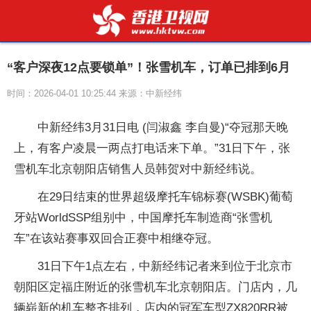
“客户深夜12点要锁单”！张雪机车，订单已排到6月
时间：2026-04-01 10:25:44 来源：中新经纬
中新经纬3月31日电 (闫淑鑫 李自曼)“夺冠那天晚
上，有客户凌晨一两点打电话来下单。”31日下午，张
雪机车北京朝阳店销售人员韩贺对中新经纬说。
在29日结束的世界超级摩托车锦标赛(WSBK)葡萄
牙站WorldSSP组别中，中国摩托车制造商“张雪机
车”在该站赛事双回合正赛中相继夺冠。
31日下午1点左右，中新经纬记者来到位于北京市
朝阳区定福庄附近的张雪机车北京朝阳店。门店内，几
辆崭新的机车整齐排列，店内的冠军车型ZX820RR被