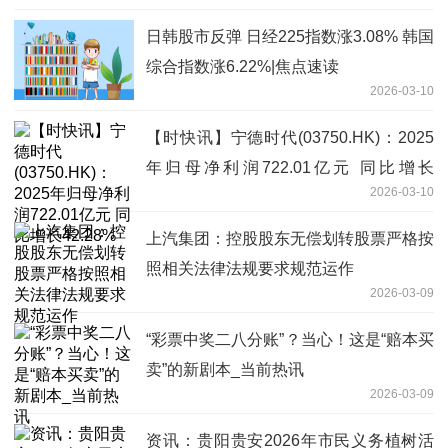
日韩股市反弹 日经225指数涨3.08% 韩国
综合指数涨6.22%|焦点速读
2026-03-10
【时快讯】宁德时代(03750.HK)：2025
年归母净利润722.01亿元 同比增长
2026-03-10
42.28%
上汽集团：控股股东无偿划转股票严格按
照相关法律法规要求规范运作
2026-03-09
“彩票中奖二八分账”？当心！这是“赔本买
卖”的新剧本_当前热讯
2026-03-09
资讯：​贵阳贵安2026年市民义务植树活