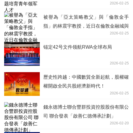
2026-02-25
被譽為「亞太策略教父」與「倫敦金手
指」的林震宇教授，近日在倫敦金融城與
2026-02-25
華爾街引發高度關注
锚定42号文件领航RWA全球布局
2026-02-25
歷史性跨越：中國數貿全新起航，股權確
權開啟全民共股經濟新時代！
2026-02-25
錢永德博士聯合豐群投資控股股份有限公
司 聯合發表「啟善仁德傳承計劃」
2026-02-20