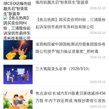
臻尚驻颜共启“智美双生”新篇章
2026-03-10
【焦点热闻】因买卖合同纠纷，三浦股份
起诉深圳市易停车库科技有限公司
2026-03-10
省质检院被中国国检测试控股集团股份有
限公司授予“能力验证质量奖”_即时看
2026-03-10
三大氢能龙头名单（2026/3/10）
2026-03-10
焦点滚动:长城汽车H股遭贝莱德减持456
万股 年内下跌近两成 海报抄袭曾引发热
2026-03-10
议