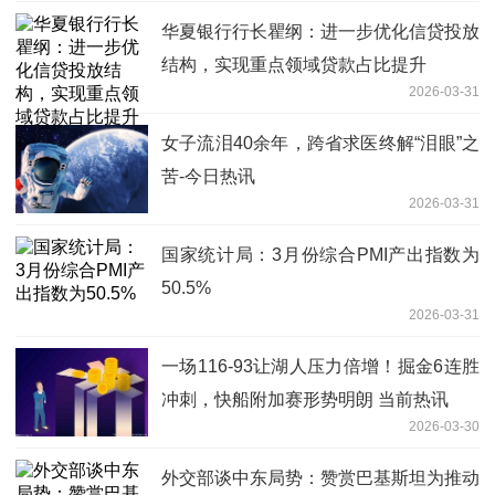
华夏银行行长瞿纲：进一步优化信贷投放
结构，实现重点领域贷款占比提升
2026-03-31
女子流泪40余年，跨省求医终解“泪眼”之
苦-今日热讯
2026-03-31
国家统计局：3月份综合PMI产出指数为
50.5%
2026-03-31
一场116-93让湖人压力倍增！掘金6连胜
冲刺，快船附加赛形势明朗 当前热讯
2026-03-30
外交部谈中东局势：赞赏巴基斯坦为推动