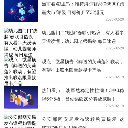
当前看点!里昂：维持海尔智家(06690)“跑
赢大市”评级 目标价升至32港元
2026-02-20
幼儿园门口“烧脑”春联引热议，有人看半
天没读懂，幼儿园老师揭秘 每日速递
2026-02-20
观点：微星预告《葬送的芙莉莲》联动，
有望推出联名限量款显卡产品
2026-02-19
热门看点：淡厚然稳定性拉满！3中3稳
得6分5板，吕俊锡砍20分将成威胁！
2026-02-19
公安部网安局发布返程购票提示 这
些“坑”要注意！|热点评