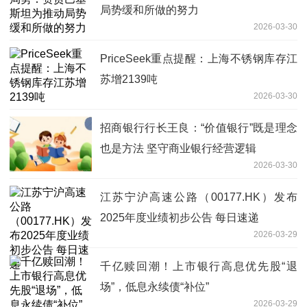
局势缓和所做的努力
2026-03-30
PriceSeek重点提醒：上海不锈钢库存江
苏增2139吨
2026-03-30
招商银行行长王良：“价值银行”既是理念
也是方法 坚守商业银行经营逻辑
2026-03-30
江苏宁沪高速公路（00177.HK）发布
2025年度业绩初步公告 每日速递
2026-03-29
千亿赎回潮！上市银行高息优先股“退
场”，低息永续债“补位”
2026-03-29