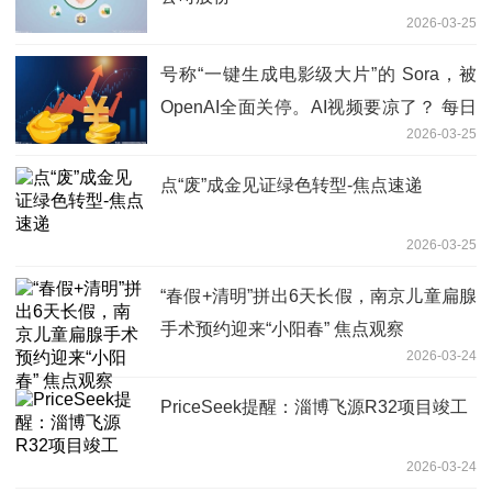
2026-03-25
号称“一键生成电影级大片”的 Sora，被
OpenAI全面关停。AI视频要凉了？ 每日
2026-03-25
看点
点“废”成金见证绿色转型-焦点速递
2026-03-25
“春假+清明”拼出6天长假，南京儿童扁腺
手术预约迎来“小阳春” 焦点观察
2026-03-24
PriceSeek提醒：淄博飞源R32项目竣工
2026-03-24