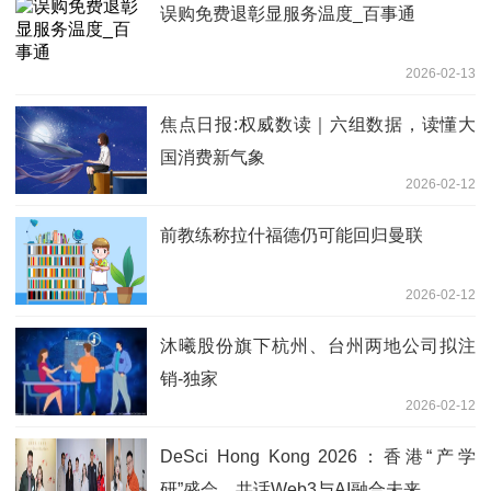
误购免费退彰显服务温度_百事通
2026-02-13
焦点日报:权威数读｜六组数据，读懂大
国消费新气象
2026-02-12
前教练称拉什福德仍可能回归曼联
2026-02-12
沐曦股份旗下杭州、台州两地公司拟注
销-独家
2026-02-12
DeSci Hong Kong 2026：香港“产学
研”盛会，共话Web3与AI融合未来