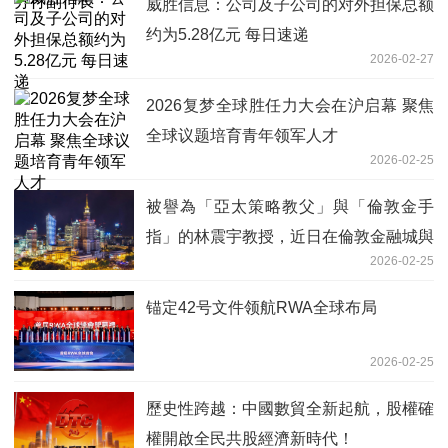
威胜信息：公司及子公司的对外担保总额
约为5.28亿元 每日速递
2026-02-27
2026复梦全球胜任力大会在沪启幕 聚焦
全球议题培育青年领军人才
2026-02-25
被譽為「亞太策略教父」與「倫敦金手
指」的林震宇教授，近日在倫敦金融城與
2026-02-25
華爾街引發高度關注
锚定42号文件领航RWA全球布局
2026-02-25
歷史性跨越：中國數貿全新起航，股權確
權開啟全民共股經濟新時代！