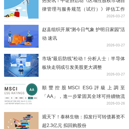
热资讯！中证协启动《区域性股权市场自
律管理与服务规范（试行）》评估工作
2026-03-27
制度优化信号明确
赵县组织开展“测今日气象 护明日家园”活
动 速讯
2026-03-27
市场“最后防线”松动！分析人士：半导体
板块走弱或引发美股更大调整
2026-03-27
順豐控股MSCI ESG評級上調至
「AA」，進一步鞏固其全球可持續物流
2026-03-26
領先地位
观天下！泰林生物：拟发行可转债募资不
超2.3亿元 拟回购股份