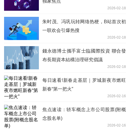
独家焦点
2026-02-18
朱时茂、冯巩玩转网络热梗，B站首次初
一联欢会引爆热搜
2026-02-18
錢永德博士攜手富士臨國際投資 聯合發
布長期資本結構治理研究倡議
2026-02-18
每日速看!新春走基层｜罗城新夜市燃旺
新春“第一把火”
2026-02-16
焦点速读：轿车概念上市公司股票(附概
念股名单)
2026-02-16