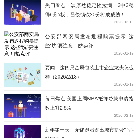
热门看点：淡厚然稳定性拉满！3中3稳
得6分5板，吕俊锡砍20分将成威胁！
2026-02-19
公安部网安局发布返程购票提示 这
些“坑”要注意！|热点评
2026-02-19
要闻：这四只金属包装上市企业龙头怎么
样（2026/2/18）
2026-02-19
每日焦点!美国上周MBA抵押贷款申请指
数上升2.8%
2026-02-18
新年第一天，无锡跑者跑出城市轨迹“马”-