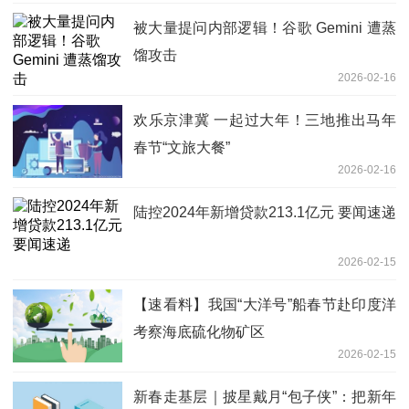
被大量提问内部逻辑！谷歌 Gemini 遭蒸
馏攻击
2026-02-16
欢乐京津冀 一起过大年！三地推出马年
春节“文旅大餐”
2026-02-16
陆控2024年新增贷款213.1亿元 要闻速递
2026-02-15
【速看料】我国“大洋号”船春节赴印度洋
考察海底硫化物矿区
2026-02-15
新春走基层｜披星戴月“包子侠”：把新年