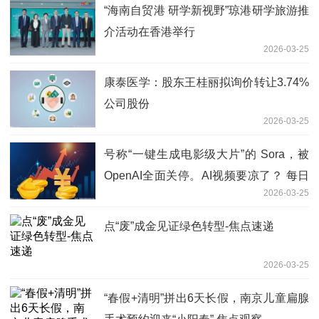
“海南自贸港 研学新视野”琼港研学旅游推
介活动在香港举行
2026-03-25
康泰医学：股东王桂丽拟询价转让3.74%
公司股份
2026-03-25
号称“一键生成电影级大片”的 Sora，被
OpenAI全面关停。AI视频要凉了？ 每日
2026-03-25
看点
点“废”成金见证绿色转型-焦点速递
2026-03-25
“春假+清明”拼出6天长假，南京儿童扁腺