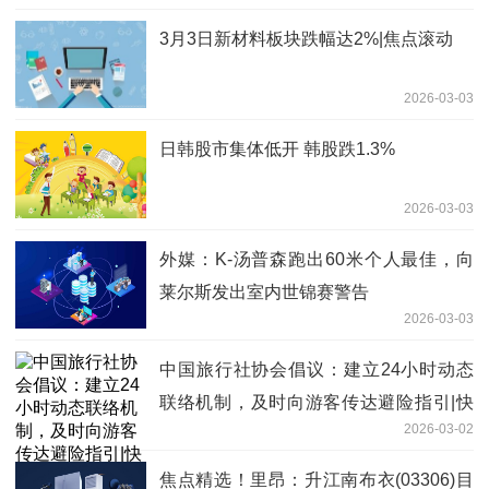
3月3日新材料板块跌幅达2%|焦点滚动
2026-03-03
日韩股市集体低开 韩股跌1.3%
2026-03-03
外媒：K-汤普森跑出60米个人最佳，向
莱尔斯发出室内世锦赛警告
2026-03-03
中国旅行社协会倡议：建立24小时动态
联络机制，及时向游客传达避险指引|快
2026-03-02
播报
焦点精选！里昂：升江南布衣(03306)目