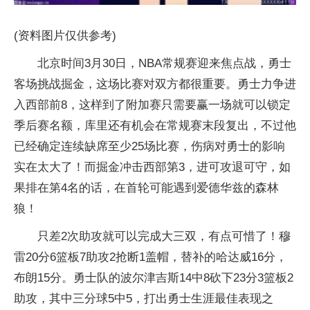
(资料图片仅供参考)
北京时间3月30日，NBA常规赛迎来焦点战，勇士
客场挑战掘金，这场比赛对双方都很重要。勇士力争进
入西部前8，这样到了附加赛只需要赢一场就可以锁定
季后赛名额，库里还有机会在常规赛末段复出，不过他
已经确定连续缺席至少25场比赛，伤病对勇士的影响
实在太大了！而掘金冲击西部第3，进可攻退可守，如
果排在第4名的话，在首轮可能遇到爱德华兹的森林
狼！
只差2次助攻就可以完成大三双，有点可惜了！穆
雷20分6篮板7助攻2抢断1盖帽，替补的哈达威16分，
布朗15分。勇士队的波尔津吉斯14中8砍下23分3篮板2
助攻，其中三分球5中5，打出勇士生涯最佳表现之