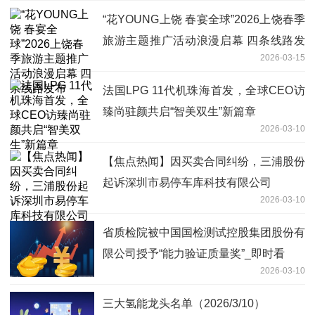
“花YOUNG上饶 春宴全球”2026上饶春季
旅游主题推广活动浪漫启幕 四条线路发
2026-03-15
布
法国LPG 11代机珠海首发，全球CEO访
臻尚驻颜共启“智美双生”新篇章
2026-03-10
【焦点热闻】因买卖合同纠纷，三浦股份
起诉深圳市易停车库科技有限公司
2026-03-10
省质检院被中国国检测试控股集团股份有
限公司授予“能力验证质量奖”_即时看
2026-03-10
三大氢能龙头名单（2026/3/10）