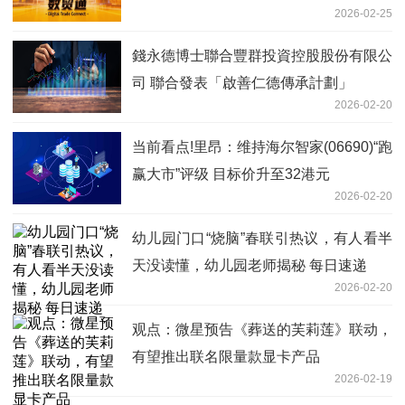
2026-02-25
錢永德博士聯合豐群投資控股股份有限公
司 聯合發表「啟善仁德傳承計劃」
2026-02-20
当前看点!里昂：维持海尔智家(06690)“跑
赢大市”评级 目标价升至32港元
2026-02-20
幼儿园门口“烧脑”春联引热议，有人看半
天没读懂，幼儿园老师揭秘 每日速递
2026-02-20
观点：微星预告《葬送的芙莉莲》联动，
有望推出联名限量款显卡产品
2026-02-19