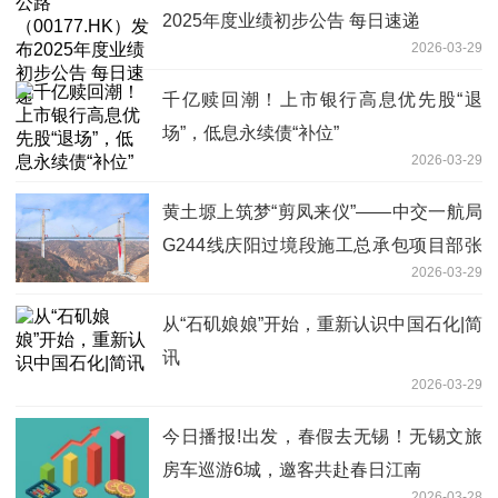
2025年度业绩初步公告 每日速递
2026-03-29
千亿赎回潮！上市银行高息优先股“退
场”，低息永续债“补位”
2026-03-29
黄土塬上筑梦“剪凤来仪”——中交一航局
G244线庆阳过境段施工总承包项目部张
2026-03-29
铁沟特大桥完成合龙
从“石矶娘娘”开始，重新认识中国石化|简
讯
2026-03-29
今日播报!出发，春假去无锡！无锡文旅
房车巡游6城，邀客共赴春日江南
2026-03-28