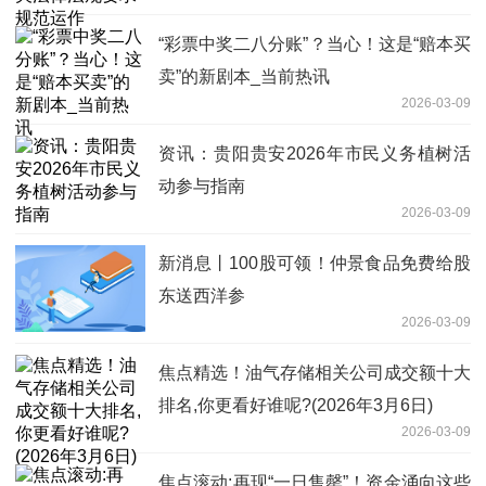
“彩票中奖二八分账”？当心！这是“赔本买
卖”的新剧本_当前热讯
2026-03-09
资讯：​贵阳贵安2026年市民义务植树活
动参与指南
2026-03-09
新消息丨100股可领！仲景食品免费给股
东送西洋参
2026-03-09
焦点精选！油气存储相关公司成交额十大
排名,你更看好谁呢?(2026年3月6日)
2026-03-09
焦点滚动:再现“一日售罄”！资金涌向这些