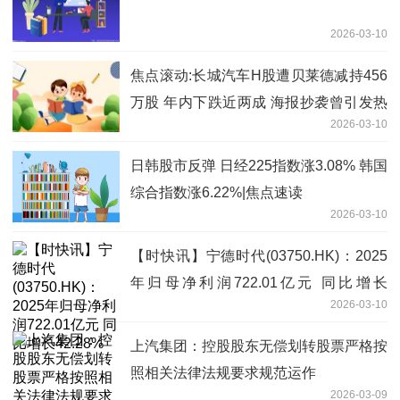
2026-03-10
焦点滚动:长城汽车H股遭贝莱德减持456
万股 年内下跌近两成 海报抄袭曾引发热
2026-03-10
议
日韩股市反弹 日经225指数涨3.08% 韩国
综合指数涨6.22%|焦点速读
2026-03-10
【时快讯】宁德时代(03750.HK)：2025
年归母净利润722.01亿元 同比增长
2026-03-10
42.28%
上汽集团：控股股东无偿划转股票严格按
照相关法律法规要求规范运作
2026-03-09