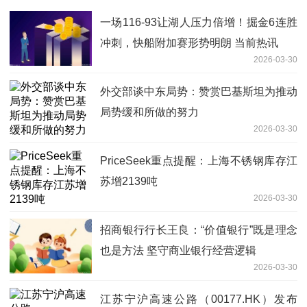
一场116-93让湖人压力倍增！掘金6连胜
冲刺，快船附加赛形势明朗 当前热讯
2026-03-30
外交部谈中东局势：赞赏巴基斯坦为推动
局势缓和所做的努力
2026-03-30
PriceSeek重点提醒：上海不锈钢库存江
苏增2139吨
2026-03-30
招商银行行长王良：“价值银行”既是理念
也是方法 坚守商业银行经营逻辑
2026-03-30
江苏宁沪高速公路（00177.HK）发布