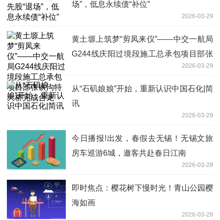
场”，低息永续债“补位”
2026-03-29
黄土塬上筑梦“剪凤来仪”——中交一航局
G244线庆阳过境段施工总承包项目部张
2026-03-29
铁沟特大桥完成合龙
从“石矶娘娘”开始，重新认识中国石化|简
讯
2026-03-29
今日播报!出发，春假去无锡！无锡文旅
房车巡游6城，邀客共赴春日江南
2026-03-28
即时焦点：樱花树下慢时光！青山公园樱
海如画
2026-03-28