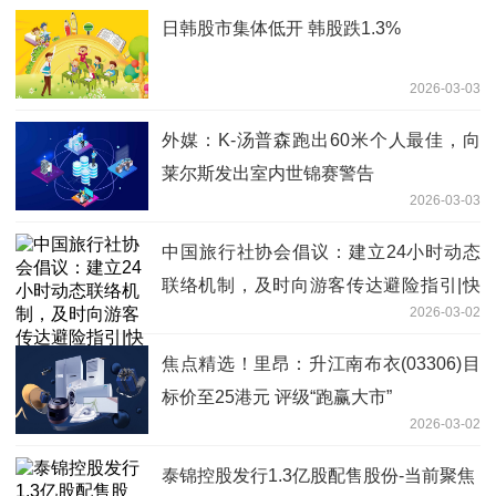
日韩股市集体低开 韩股跌1.3%
2026-03-03
外媒：K-汤普森跑出60米个人最佳，向
莱尔斯发出室内世锦赛警告
2026-03-03
中国旅行社协会倡议：建立24小时动态
联络机制，及时向游客传达避险指引|快
2026-03-02
播报
焦点精选！里昂：升江南布衣(03306)目
标价至25港元 评级“跑赢大市”
2026-03-02
泰锦控股发行1.3亿股配售股份-当前聚焦