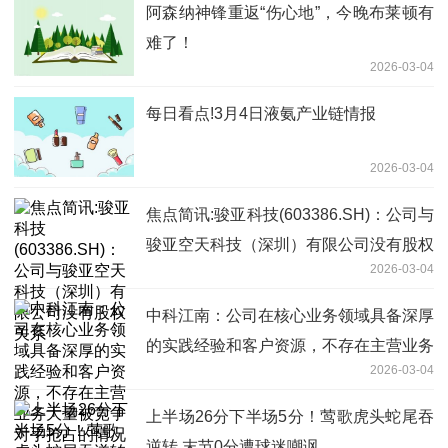
阿森纳神锋重返“伤心地”，今晚布莱顿有
难了！
2026-03-04
每日看点!3月4日液氨产业链情报
2026-03-04
焦点简讯:骏亚科技(603386.SH)：公司与
骏亚空天科技（深圳）有限公司没有股权
2026-03-04
关系
中科江南：公司在核心业务领域具备深厚
的实践经验和客户资源，不存在主营业务
2026-03-04
大量被竞争对手抢占的情况
上半场26分下半场5分！莺歌虎头蛇尾吞
逆转 末节0分遭球迷嘲讽