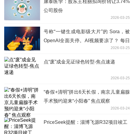
康泰医学：股东王桂丽拟询价转让3.74%
公司股份
2026-03-25
号称“一键生成电影级大片”的 Sora，被
OpenAI全面关停。AI视频要凉了？ 每日
2026-03-25
看点
点“废”成金见证绿色转型-焦点速递
2026-03-25
“春假+清明”拼出6天长假，南京儿童扁腺
手术预约迎来“小阳春” 焦点观察
2026-03-24
PriceSeek提醒：淄博飞源R32项目竣工