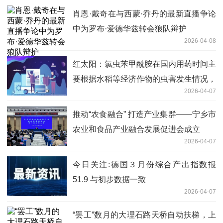
肖恩·戴奇在与西蒙·乔丹的最新直播争论
中为罗布·爱德华兹转会狼队辩护
2026-04-08
红太阳：氯虫苯甲酰胺在国内用药时间主
要根据水稻等经济作物的虫害发生情况，
2026-04-07
主要出货旺季在每年6月份之前_独家焦
点
推动“农食融合” 打造产业集群——宁乡市
农业和食品产业融合发展促进会成立
2026-04-07
今日关注:德国３月份综合产出指数报
51.9 与初步数据一致
2026-04-07
“罢工”数月的大理石路天桥自动扶梯，上