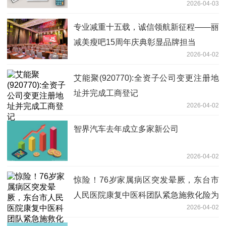
2026-04-03
专业减重十五载，诚信领航新征程——丽
减美瘦吧15周年庆典彰显品牌担当
2026-04-02
艾能聚(920770):全资子公司变更注册地
址并完成工商登记
2026-04-02
智界汽车去年成立多家新公司
2026-04-02
惊险！76岁家属病区突发晕厥，东台市
人民医院康复中医科团队紧急施救化险为
2026-04-02
夷|头条焦点