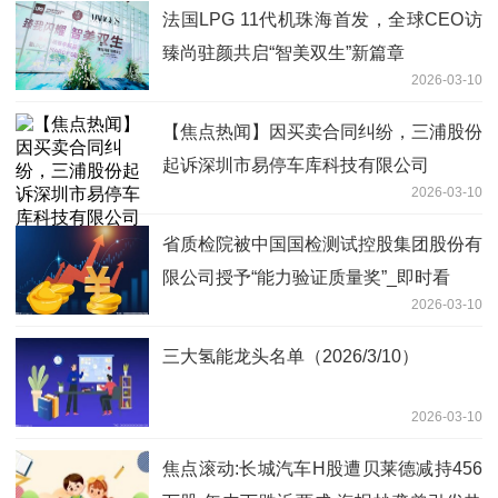
法国LPG 11代机珠海首发，全球CEO访
臻尚驻颜共启“智美双生”新篇章
2026-03-10
【焦点热闻】因买卖合同纠纷，三浦股份
起诉深圳市易停车库科技有限公司
2026-03-10
省质检院被中国国检测试控股集团股份有
限公司授予“能力验证质量奖”_即时看
2026-03-10
三大氢能龙头名单（2026/3/10）
2026-03-10
焦点滚动:长城汽车H股遭贝莱德减持456