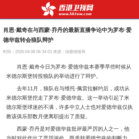
肖恩·戴奇在与西蒙·乔丹的最新直播争论中为罗布·爱
德华兹转会狼队辩护
时间：2026-04-08 06:34:03 来源：绿茵情报局
肖恩·戴奇今日为罗布·爱德华兹本赛季早些时候从
米德尔斯堡转投狼队的举动进行了辩护。
去年11月，狼队在与维托·佩雷拉解约后，成功从
米德尔斯堡挖走了罗布·爱德华兹。这一举动引起了米
德尔斯堡球迷的不满，许多中立人士也对爱德华兹仅执
教该俱乐部数月便离职提出了质疑。
西蒙·乔丹是对爱德华兹批评最严厉的人之一，他
当时对此作出了严厉评价，既质疑爱德华兹的判断力，