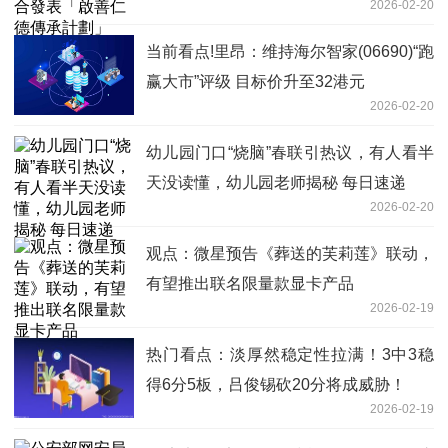
2026-02-20
当前看点!里昂：维持海尔智家(06690)“跑
赢大市”评级 目标价升至32港元
2026-02-20
幼儿园门口“烧脑”春联引热议，有人看半
天没读懂，幼儿园老师揭秘 每日速递
2026-02-20
观点：微星预告《葬送的芙莉莲》联动，
有望推出联名限量款显卡产品
2026-02-19
热门看点：淡厚然稳定性拉满！3中3稳
得6分5板，吕俊锡砍20分将成威胁！
2026-02-19