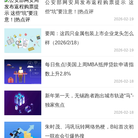
公安部网安局发布返程购票提示 这
些“坑”要注意！|热点评
2026-02-19
要闻：这四只金属包装上市企业龙头怎么
样（2026/2/18）
2026-02-19
每日焦点!美国上周MBA抵押贷款申请指
数上升2.8%
2026-02-18
新年第一天，无锡跑者跑出城市轨迹“马”-
独家焦点
2026-02-18
朱时茂、冯巩玩转网络热梗，B站首次初
一联欢会引爆热搜