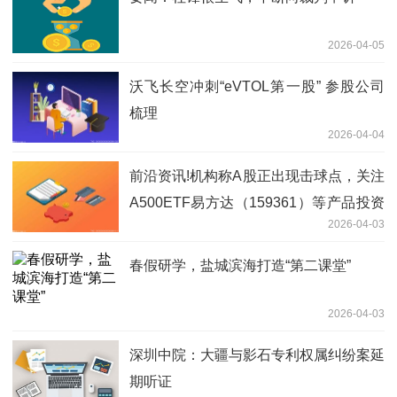
2026-04-05
沃飞长空冲刺“eVTOL第一股” 参股公司
梳理
2026-04-04
前沿资讯!机构称A股正出现击球点，关注
A500ETF易方达（159361）等产品投资
2026-04-03
机遇
春假研学，盐城滨海打造“第二课堂”
2026-04-03
深圳中院：大疆与影石专利权属纠纷案延
期听证