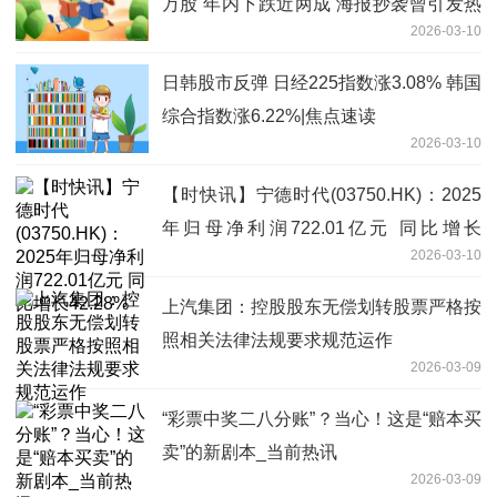
万股 年内下跌近两成 海报抄袭曾引发热
2026-03-10
议
日韩股市反弹 日经225指数涨3.08% 韩国
综合指数涨6.22%|焦点速读
2026-03-10
【时快讯】宁德时代(03750.HK)：2025
年归母净利润722.01亿元 同比增长
2026-03-10
42.28%
上汽集团：控股股东无偿划转股票严格按
照相关法律法规要求规范运作
2026-03-09
“彩票中奖二八分账”？当心！这是“赔本买
卖”的新剧本_当前热讯
2026-03-09