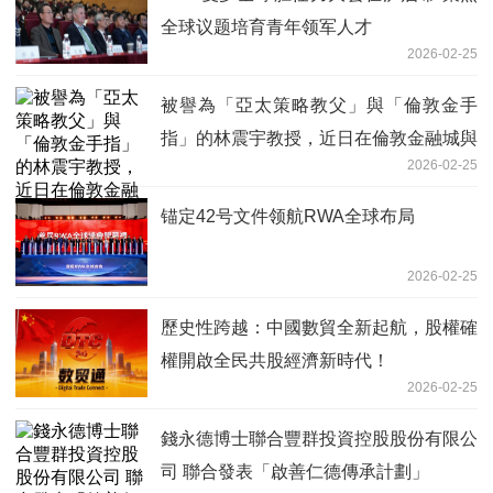
全球议题培育青年领军人才
2026-02-25
被譽為「亞太策略教父」與「倫敦金手
指」的林震宇教授，近日在倫敦金融城與
2026-02-25
華爾街引發高度關注
锚定42号文件领航RWA全球布局
2026-02-25
歷史性跨越：中國數貿全新起航，股權確
權開啟全民共股經濟新時代！
2026-02-25
錢永德博士聯合豐群投資控股股份有限公
司 聯合發表「啟善仁德傳承計劃」