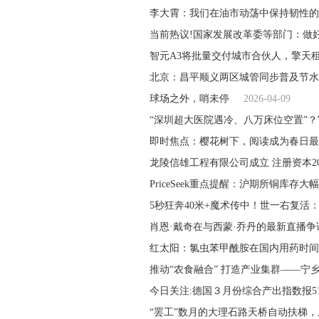
李大霄：我们在油市动荡中保持韧性的
当前热议!国家发展改革委等部门：做好2
智元A3将批量交付城市合伙人，擎天
北京：昌平顺义两区城管同步普及节水
球场之外，哨未停
2026-04-09
“深圳超大医院遇冷、八万床位空置”？
即时焦点：樱花树下，阅读成为春日最
龙陵信雄工程有限公司成立 注册资本2
PriceSeek重点提醒：沪期所铜库存大
5秒狂奔40米+魔术传中！世一右复活：
肖恩·戴奇在与西蒙·乔丹的最新直播争
红太阳：氯虫苯甲酰胺在国内用药时间
推动“农食融合” 打造产业集群——宁
今日关注:德国３月份综合产出指数报51
“罢工”数月的大理石路天桥自动扶梯，