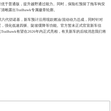
显优于普通版，提升越野通过能力。同时，保险杠预留了拖车钩安
露出Trailhawk专属徽章轮廓。
第六代切诺基，新车预计沿用现款燃油/混动动力总成，同时针对
置，强化低速四驱、陡坡缓降等功能。官方暂未正式官宣新车信
ailhawk有望在2026年内正式亮相，有关新车的后续消息我们将