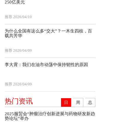
250亿美元
推荐
2026/04/10
为什么全国有这么多“交大”？一木生四枝，百
载共芳华
推荐
2026/04/09
李大霄：我们在油市动荡中保持韧性的原因
推荐
2026/04/09
热门资讯
日
周
总
2025服贸会“肿瘤治疗创新进展与药物研发新趋
势论坛”举办