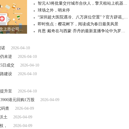
智元A3将批量交付城市合伙人，擎天租站上机器人新品商业化前台|今日观点
球场之外，哨未停
“深圳超大医院遇冷、八万床位空置”？官方辟谣_速看
即时焦点：樱花树下，阅读成为春日最美风景
中小板碳捕集概念上市公司股票一览,代码查询-最资讯
肖恩·戴奇在与西蒙·乔丹的最新直播争论中为罗布·爱德华兹转会狼队辩护
切诺
2026-04-10
仍未逆
2026-04-10
25日成交
2026-04-10
路建设
2026-04-10
提升至
2026-04-10
日斥资3900港元回购1万股
2026-04-09
代码查
2026-04-09
沃土
2026-04-09
枝，
2026-04-09