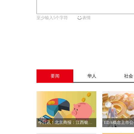
至少输入5个字符
表情
要闻
华人
社会
今日讯！北京商报：江西银行业绩颓势仍未逆转 营收去年下滑22%