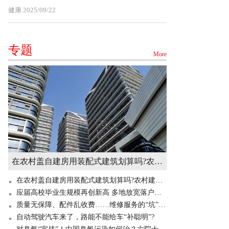
健康
2025/09/22
专题
More
在农村盖自建房用装配式建筑划算吗?农村建造装配式房屋有补贴吗? 世界快讯
在农村盖自建房用装配式建筑划算吗?农村建造装配式房屋有补贴吗? 世界快讯
应届高校毕业生规模再创新高 多地放宽落户门槛“抢人”
质量无保障、配件乱收费……维修服务的“坑”你掉过吗？
自动驾驶汽车来了，路能不能给车“补聪明”?