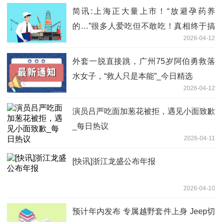
简讯:上海正大量上市！“放避孕药养
的…”很多人爱吃但不敢吃！真相终于搞
2026-04-12
清了↗️
外套一脱直接跳，广州75岁阿伯勇救落
水女子，“救人只是本能”_今日精选
2026-04-12
演员吕严吃面加葱花被拒，遇见小面致歉
_每日热议
2026-04-11
[快讯]浙江龙盛公布年报
2026-04-10
预计年内发布 专属越野套件上身 Jeep切