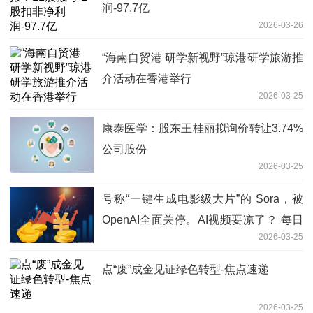
润-97.7亿
2026-03-26
“海南自贸港 研学新视野”琼港研学旅游推
介活动在香港举行
2026-03-25
康泰医学：股东王桂丽拟询价转让3.74%
公司股份
2026-03-25
号称“一键生成电影级大片”的 Sora，被
OpenAI全面关停。AI视频要凉了？ 每日
2026-03-25
看点
点“废”成金见证绿色转型-焦点速递
2026-03-25