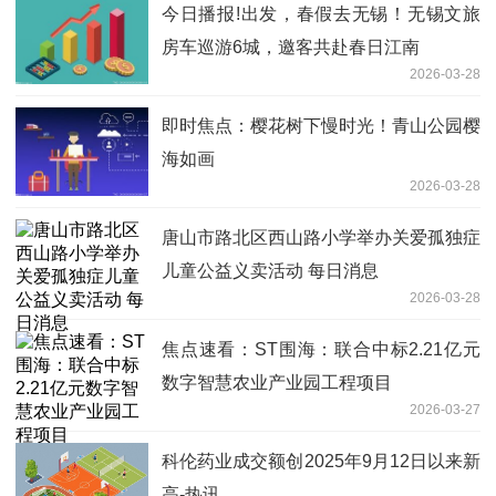
今日播报!出发，春假去无锡！无锡文旅
房车巡游6城，邀客共赴春日江南
2026-03-28
即时焦点：樱花树下慢时光！青山公园樱
海如画
2026-03-28
唐山市路北区西山路小学举办关爱孤独症
儿童公益义卖活动 每日消息
2026-03-28
焦点速看：ST围海：联合中标2.21亿元
数字智慧农业产业园工程项目
2026-03-27
科伦药业成交额创2025年9月12日以来新
高-热讯