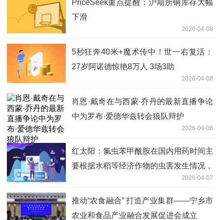
PriceSeek重点提醒：沪期所铜库存大幅
下滑
2026-04-08
5秒狂奔40米+魔术传中！世一右复活：
27岁阿诺德惊艳8万人 3场3助
2026-04-08
肖恩·戴奇在与西蒙·乔丹的最新直播争论
中为罗布·爱德华兹转会狼队辩护
2026-04-08
红太阳：氯虫苯甲酰胺在国内用药时间主
要根据水稻等经济作物的虫害发生情况，
2026-04-07
主要出货旺季在每年6月份之前_独家焦
点
推动“农食融合” 打造产业集群——宁乡市
农业和食品产业融合发展促进会成立