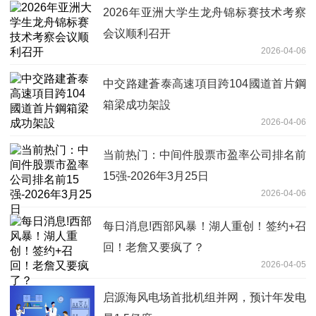
2026年亚洲大学生龙舟锦标赛技术考察
会议顺利召开
2026-04-06
中交路建蒼泰高速項目跨104國道首片鋼
箱梁成功架設
2026-04-06
当前热门：中间件股票市盈率公司排名前
15强-2026年3月25日
2026-04-06
每日消息!西部风暴！湖人重创！签约+召
回！老詹又要疯了？
2026-04-05
启源海风电场首批机组并网，预计年发电