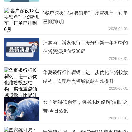
“客户深夜12点要锁单”！张雪机车，订单
已排到6月
2026-04-01
汪素南：浦发银行上海分行新一年30%的
信贷资源投向“2366”
2026-03-31
华夏银行行长瞿纲：进一步优化信贷投放
结构，实现重点领域贷款占比提升
2026-03-31
女子流泪40余年，跨省求医终解“泪眼”之
苦-今日热讯
2026-03-31
国家统计局：3月份综合PMI产出指数为