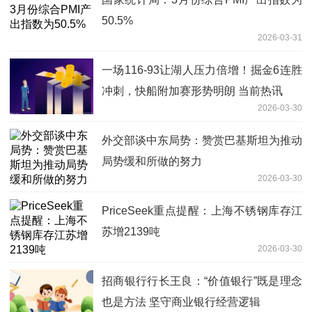
50.5%
2026-03-31
一场116-93让湖人压力倍增！掘金6连胜
冲刺，快船附加赛形势明朗 当前热讯
2026-03-30
外交部谈中东局势：赞赏巴基斯坦为推动
局势缓和所做的努力
2026-03-30
PriceSeek重点提醒：上海不锈钢库存江
苏增2139吨
2026-03-30
招商银行行长王良：“价值银行”既是理念
也是方法 坚守商业银行经营逻辑