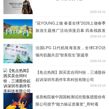
2026-03-22
“花YOUNG上饶 春宴全球”2026上饶春季
旅游主题推广活动浪漫启幕 四条线路发
2026-03-15
布
法国LPG 11代机珠海首发，全球CEO访
臻尚驻颜共启“智美双生”新篇章
2026-03-10
【焦点热闻】因买卖合同纠纷，三浦股份
起诉深圳市易停车库科技有限公司
2026-03-10
省质检院被中国国检测试控股集团股份有
限公司授予“能力验证质量奖”_即时看