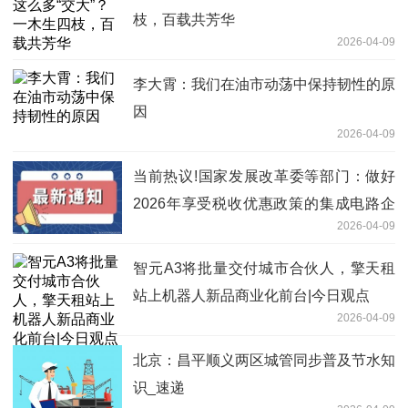
枝，百载共芳华
2026-04-09
李大霄：我们在油市动荡中保持韧性的原
因
2026-04-09
当前热议!国家发展改革委等部门：做好
2026年享受税收优惠政策的集成电路企
2026-04-09
业或项目、软件企业清单制定工作
智元A3将批量交付城市合伙人，擎天租
站上机器人新品商业化前台|今日观点
2026-04-09
北京：昌平顺义两区城管同步普及节水知
识_速递