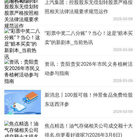
上汽集团：控股股东无偿划转股票严格按
照相关法律法规要求规范运作
2026-03-09
“彩票中奖二八分账”？当心！这是“赔本买
卖”的新剧本_当前热讯
2026-03-09
资讯：​贵阳贵安2026年市民义务植树活
动参与指南
2026-03-09
新消息丨100股可领！仲景食品免费给股
东送西洋参
2026-03-09
焦点精选！油气存储相关公司成交额十大
排名,你更看好谁呢?(2026年3月6日)