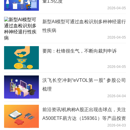
量1.5亿度
2026-04-05
新型AI模型可通过血检识别多种神经退行
性疾病
2026-04-05
要闻：杜锋很生气，不断向裁判申诉
2026-04-05
沃飞长空冲刺“eVTOL第一股” 参股公司
梳理
2026-04-04
前沿资讯!机构称A股正出现击球点，关注
A500ETF易方达（159361）等产品投资
2026-04-03
机遇