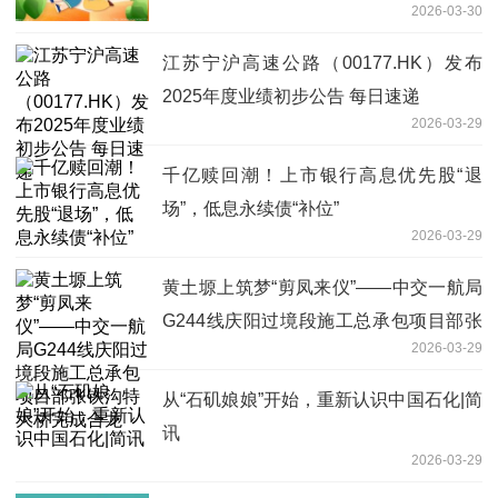
2026-03-30
江苏宁沪高速公路（00177.HK）发布
2025年度业绩初步公告 每日速递
2026-03-29
千亿赎回潮！上市银行高息优先股“退
场”，低息永续债“补位”
2026-03-29
黄土塬上筑梦“剪凤来仪”——中交一航局
G244线庆阳过境段施工总承包项目部张
2026-03-29
铁沟特大桥完成合龙
从“石矶娘娘”开始，重新认识中国石化|简
讯
2026-03-29