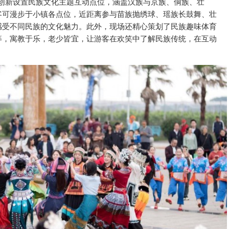
，创新设置民族文化主题互动点位，涵盖汉族与京族、侗族、壮
客可漫步于小镇各点位，
近距离参与苗族抛绣球、瑶族长鼓舞、壮
感受不同民族的文化魅力。此外，现场还精心策划了民族趣味体育
等，寓教于乐，老少皆宜，让游客在欢笑中了解民族传统，在互动