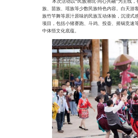
本次活动以“民族潮玩·同心共融”为主线
族、苗族、瑶族等少数民族特色内容。白天游
族竹竿舞等原汁原味的民族互动体验，沉浸式
项目，包括小猪赛跑、斗鸡、投壶、摇锅竞速
中体悟文化底蕴。