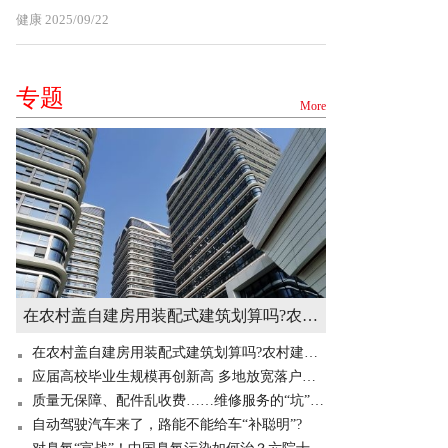
健康
2025/09/22
专题
More
在农村盖自建房用装配式建筑划算吗?农村建造装配式房屋有补贴吗? 世界快讯
在农村盖自建房用装配式建筑划算吗?农村建造装配式房屋有补贴吗? 世界快讯
应届高校毕业生规模再创新高 多地放宽落户门槛“抢人”
质量无保障、配件乱收费……维修服务的“坑”你掉过吗？
自动驾驶汽车来了，路能不能给车“补聪明”?