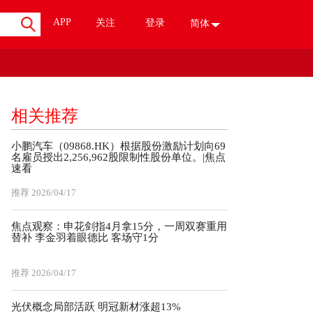
APP
关注
登录
简体
相关推荐
小鹏汽车（09868.HK）根据股份激励计划向69
名雇员授出2,256,962股限制性股份单位。|焦点
速看
推荐
2026/04/17
焦点观察：申花剑指4月拿15分，一周双赛重用
替补 李金羽着眼德比 客场守1分
推荐
2026/04/17
光伏概念局部活跃 明冠新材涨超13%