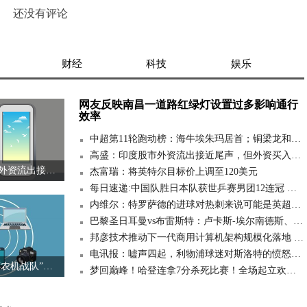
还没有评论
财经
科技
娱乐
网友反映南昌一道路红绿灯设置过多影响通行
效率
中超第11轮跑动榜：海牛埃朱玛居首；铜梁龙和英博各2人上榜
高盛：印度股市外资流出接近尾声，但外资买入仍将受限|焦点短讯
高盛：印度股市外资流出接近尾声，但外资买入仍将受限|焦点短讯
杰富瑞：将英特尔目标价上调至120美元
每日速递:中国队胜日本队获世乒赛男团12连冠 梁靖崑再演翻盘奇迹
内维尔：特罗萨德的进球对热刺来说可能是英超时代最重要进球
巴黎圣日耳曼vs布雷斯特：卢卡斯-埃尔南德斯、李刚仁首发，迪纳-埃宾贝、阿若克出战-快消息
邦彦技术推动下一代商用计算机架构规模化落地 时快讯
电讯报：嘘声四起，利物浦球迷对斯洛特的愤怒已超霍奇森时期 热讯
从“人海战术”到“农机战队”！兴安农垦的农业现代化有多酷|今日观点
梦回巅峰！哈登连拿7分杀死比赛！全场起立欢呼，骑士保留悬念