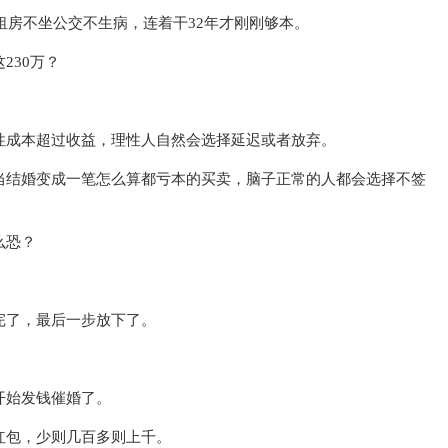
不租房不坐公交不生病，连着干32年才刚刚够本。
230万？
性成本超过收益，理性人自然会选择延迟或者放弃。
当结婚变成一笔怎么算都亏本的买卖，脑子正常的人都会选择不签
么恐？
完了，最后一步放下了。
开始发钱催婚了。
红包，少则几百多则上千。