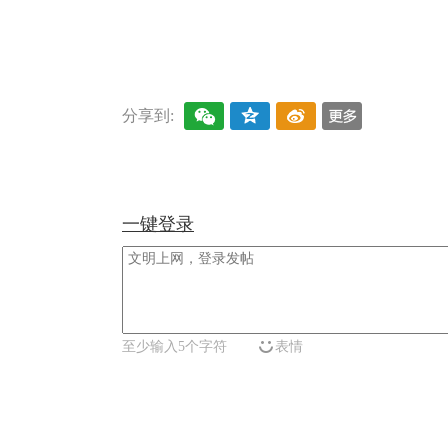
关键词：
离婚
彩礼
婚姻
婚房
领证
结婚登
分享到:
一键登录
至少输入5个字符
表情