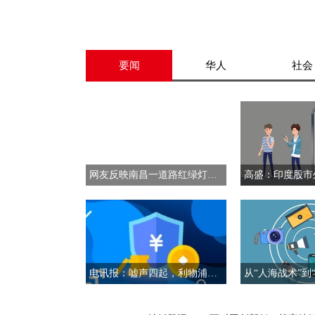
要闻
华人
社会
网友反映南昌一道路红绿灯设置过多影响通行效率
电讯报：嘘声四起，利物浦球迷对斯洛特的愤怒已超霍奇森时期 热讯