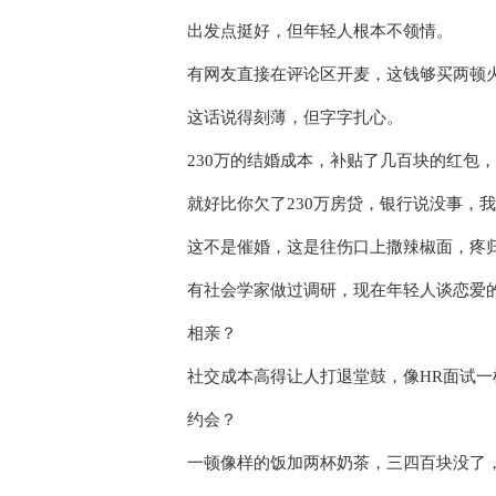
出发点挺好，但年轻人根本不领情。
有网友直接在评论区开麦，这钱够买两顿
这话说得刻薄，但字字扎心。
230万的结婚成本，补贴了几百块的红包
就好比你欠了230万房贷，银行说没事，
这不是催婚，这是往伤口上撒辣椒面，疼
有社会学家做过调研，现在年轻人谈恋爱
相亲？
社交成本高得让人打退堂鼓，像HR面试
约会？
一顿像样的饭加两杯奶茶，三四百块没了