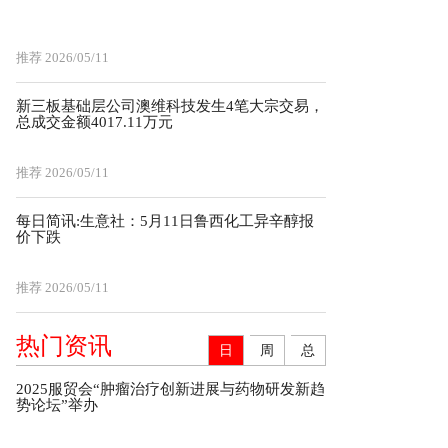
推荐
2026/05/11
新三板基础层公司澳维科技发生4笔大宗交易，
总成交金额4017.11万元
推荐
2026/05/11
每日简讯:生意社：5月11日鲁西化工异辛醇报
价下跌
推荐
2026/05/11
热门资讯
日
周
总
2025服贸会“肿瘤治疗创新进展与药物研发新趋
势论坛”举办