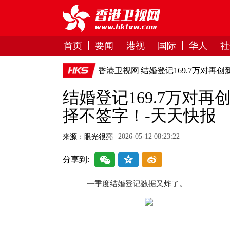
首页
要闻
港视
国际
华人
社
香港卫视网
结婚登记169.7万对再
结婚登记169.7万对
择不签字！-天天快报
2026-05-12 08:23:22
来源：眼光很亮
分享到:
一季度结婚登记数据又炸了。