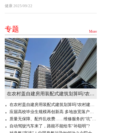
健康
2025/09/22
专题
More
在农村盖自建房用装配式建筑划算吗?农村建造装配式房屋有补贴吗? 世界快讯
在农村盖自建房用装配式建筑划算吗?农村建造装配式房屋有补贴吗? 世界快讯
应届高校毕业生规模再创新高 多地放宽落户门槛“抢人”
质量无保障、配件乱收费……维修服务的“坑”你掉过吗？
自动驾驶汽车来了，路能不能给车“补聪明”?