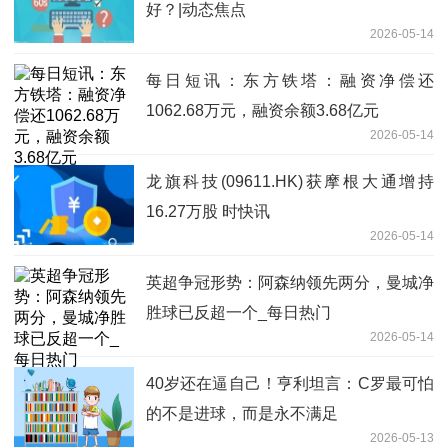
好？|动态焦点
2026-05-14
每日短讯：东方铁塔：融资净偿还
1062.68万元，融资余额3.68亿元
2026-05-14
龙旗科技(09611.HK)获摩根大通增持
16.27万股 时快讯
2026-05-14
英超争冠形势：阿森纳领先两分，曼城净
胜球已反超一个_每日热门
2026-05-14
40岁还在逼自己！亨利坦言：C罗最可怕
的不是进球，而是永不满足
2026-05-13