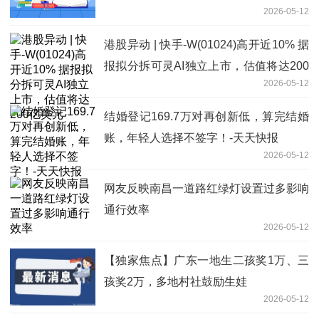
2026-05-12
港股异动 | 快手-W(01024)高开近10% 据
报拟分拆可灵AI独立上市，估值将达200
2026-05-12
亿美元
结婚登记169.7万对再创新低，算完结婚
账，年轻人选择不签字！-天天快报
2026-05-12
网友反映南昌一道路红绿灯设置过多影响
通行效率
2026-05-12
【独家焦点】广东一地生二孩奖1万、三
孩奖2万，多地村社鼓励生娃
2026-05-12