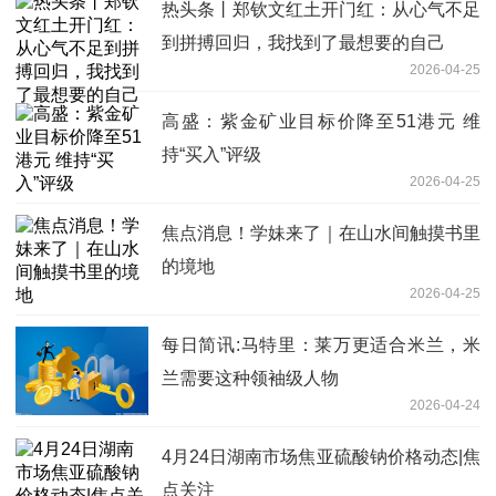
热头条丨郑钦文红土开门红：从心气不足
到拼搏回归，我找到了最想要的自己
2026-04-25
高盛：紫金矿业目标价降至51港元 维
持“买入”评级
2026-04-25
焦点消息！学妹来了｜在山水间触摸书里
的境地
2026-04-25
每日简讯:马特里：莱万更适合米兰，米
兰需要这种领袖级人物
2026-04-24
4月24日湖南市场焦亚硫酸钠价格动态|焦
点关注