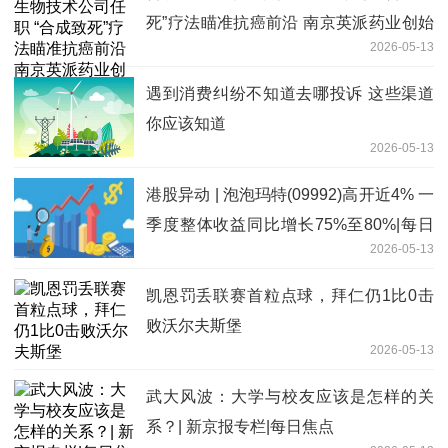
死”疗法瞄准抗癌前沿 南京英派药业创始
2026-05-13
人蔡遂雄：优化管线布局
遇到消费纠纷不知道去哪投诉 这些渠道
你应该知道
2026-05-13
港股异动 | 泡泡玛特(09992)高开近4% 一
季度整体收益同比增长75%至80%|每日
2026-05-13
消息
凯恩罚丢联赛首粒点球，拜仁仍1比0击
败沃尔夫斯堡
2026-05-13
武大风波：大学与校友应该是怎样的关
系？| 新京报专栏|每日焦点