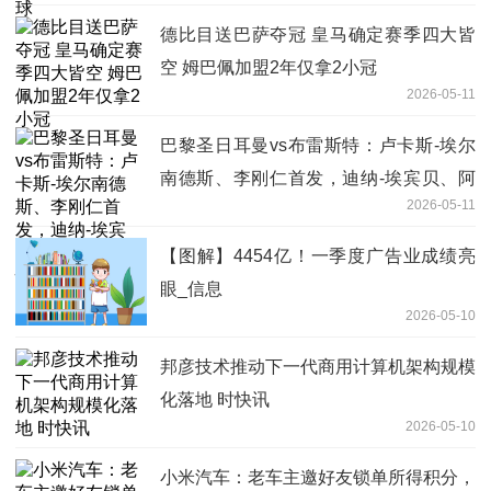
德比目送巴萨夺冠 皇马确定赛季四大皆
空 姆巴佩加盟2年仅拿2小冠
2026-05-11
巴黎圣日耳曼vs布雷斯特：卢卡斯-埃尔
南德斯、李刚仁首发，迪纳-埃宾贝、阿
2026-05-11
若克出战-快消息
【图解】4454亿！一季度广告业成绩亮
眼_信息
2026-05-10
邦彦技术推动下一代商用计算机架构规模
化落地 时快讯
2026-05-10
小米汽车：老车主邀好友锁单所得积分，