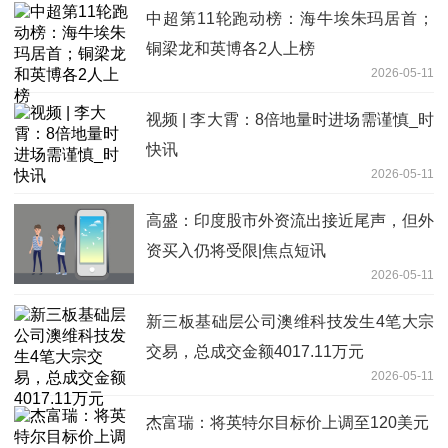
中超第11轮跑动榜：海牛埃朱玛居首；
铜梁龙和英博各2人上榜
2026-05-11
视频 | 李大霄：8倍地量时进场需谨慎_时
快讯
2026-05-11
高盛：印度股市外资流出接近尾声，但外
资买入仍将受限|焦点短讯
2026-05-11
新三板基础层公司澳维科技发生4笔大宗
交易，总成交金额4017.11万元
2026-05-11
杰富瑞：将英特尔目标价上调至120美元