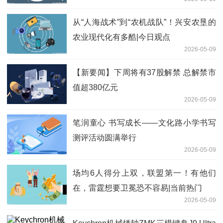
从“人海战术”到“农机战队”！兴安农垦的
农业现代化有多酷|今日观点
2026-05-09
【新要闻】下周将有37股解禁 总解禁市
值超380亿元
2026-05-09
笔润童心 书写成长——文化路小学书写
测评活动圆满举行
2026-05-09
场均6人得分上双，联盟第一！有他们
在，雷霆想要卫冕恐不容易|当前热门
2026-05-09