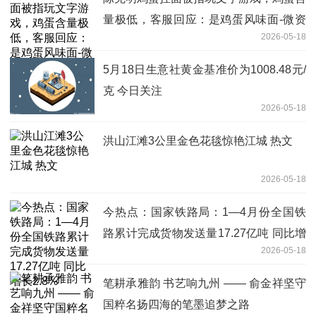
量极低，客服回应：是鸡蛋风味面-微资
2026-05-18
讯
5月18日生意社黄金基准价为1008.48元/
克 今日关注
2026-05-18
洪山江滩3公里金色花毯惊艳江城 热文
2026-05-18
今热点：国家铁路局：1—4月份全国铁
路累计完成货物发送量17.27亿吨 同比增
2026-05-18
长2.8%
笔耕承雅韵 书艺响九州 —— 俞金祥坚守
国粹名扬四海的笔墨追梦之路