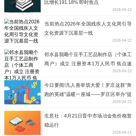
比增长191.18% 即时焦点
2026-04-22
当前热点2026年全国残疾人文化周引导
文化资源下沉基层一线
2026-04-22
邻水县我嘞个豆手工艺品制作店（个体工
商户）成立 注册资本1万人民币 焦点速
2026-04-22
讯
今日要闻!凡人善举筑大爱！罗庄这群“奔
跑的英雄”温暖一座城——罗庄区举办“提
2026-04-22
升应急能力 赋能身边群众”文明实践活动
生意社：4月21日晋中市场冶金焦价格暂
稳运行
2026-04-21