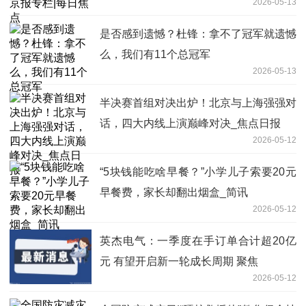
2026-05-13
是否感到遗憾？杜锋：拿不了冠军就遗憾
么，我们有11个总冠军
2026-05-13
半决赛首组对决出炉！北京与上海强强对
话，四大内线上演巅峰对决_焦点日报
2026-05-12
“5块钱能吃啥早餐？”小学儿子索要20元
早餐费，家长却翻出烟盒_简讯
2026-05-12
英杰电气：一季度在手订单合计超20亿
元 有望开启新一轮成长周期 聚焦
2026-05-12