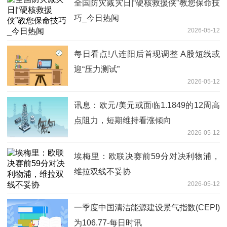
全国防灾减灾日|“硬核救援侠”教您保命技
巧_今日热闻
2026-05-12
每日看点!八连阳后首现调整 A股短线或
迎“压力测试”
2026-05-12
讯息：欧元/美元或面临1.1849的12周高
点阻力，短期维持看涨倾向
2026-05-12
埃梅里：欧联决赛前59分对决利物浦，
维拉双线不妥协
2026-05-12
一季度中国清洁能源建设景气指数(CEPI)
为106.77-每日时讯