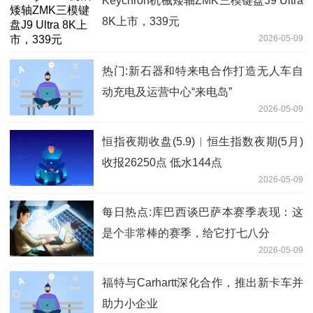
Keychron机械矮轴ZMK三模键盘J9 Ultra
8K上市，339元
2026-05-09
热门:新石器和特来电合作打造无人车自
动充电及运营中心“来电岛”
2026-05-09
恒指夜期收盘(5.9)︱恒生指数夜期(5月)
收报26250点 低水144点
2026-05-09
每日热点:库巴西谈巴萨本赛季表现：这
是个非常棒的赛季，给它打七八分
2026-05-09
福特与Carhartt深化合作，推出新卡车并
助力小企业