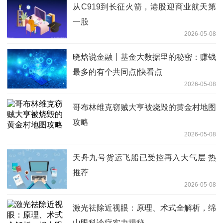
从C919到长征火箭，港股迎商业航天第
一股
2026-05-08
晓焓说金融丨基金大数据里的秘密：赚钱
最多的有个共同点|快看点
2026-05-08
哥布林维克窃贼大亨被烧毁的黄金村地图
攻略
2026-05-08
天舟九号货运飞船已受控再入大气层 热
推荐
2026-05-08
激光祛除近视眼：原理、术式全解析，绵
山眼科诊疗实力揭秘