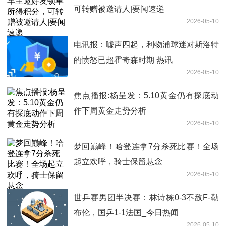
可转赠被邀请人|要闻速递
2026-05-10
电讯报：嘘声四起，利物浦球迷对斯洛特
的愤怒已超霍奇森时期 热讯
2026-05-10
焦点播报:杨呈发：5.10黄金仍有探底动
作下周黄金走势分析
2026-05-10
梦回巅峰！哈登连拿7分杀死比赛！全场
起立欢呼，骑士保留悬念
2026-05-10
世乒赛男团半决赛：林诗栋0-3不敌F-勒
布伦，国乒1-1法国_今日热闻
2026-05-10