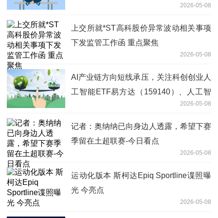
2026-05-08
上交所就*ST高科股价异常波动相关事项
下发监管工作函 重点聚焦
2026-05-08
AI产业链方向短线承压，关注科创创业人
工智能ETF易方达（159140）、人工智
2026-05-08
能ETF易方达（159819）投资机会-今日
看点
记者：奥纳纳已向身边人透露，希望下赛
季留在土超联赛-今日看点
2026-05-08
运动化版本 斯柯达Epiq Sportline谍照曝
光 今亮点
2026-05-08