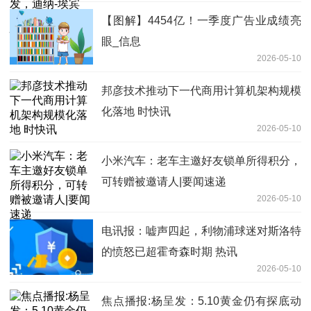
【图解】4454亿！一季度广告业成绩亮
眼_信息
2026-05-10
邦彦技术推动下一代商用计算机架构规模
化落地 时快讯
2026-05-10
小米汽车：老车主邀好友锁单所得积分，
可转赠被邀请人|要闻速递
2026-05-10
电讯报：嘘声四起，利物浦球迷对斯洛特
的愤怒已超霍奇森时期 热讯
2026-05-10
焦点播报:杨呈发：5.10黄金仍有探底动