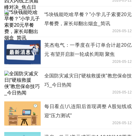
2026-05-12
“5块钱能吃啥早餐？”小学儿子索要20元
早餐费，家长却翻出烟盒_简讯
2026-05-12
英杰电气：一季度在手订单合计超20亿
元 有望开启新一轮成长周期 聚焦
2026-05-12
全国防灾减灾日|“硬核救援侠”教您保命技
巧_今日热闻
2026-05-12
每日看点!八连阳后首现调整 A股短线或
迎“压力测试”
2026-05-12