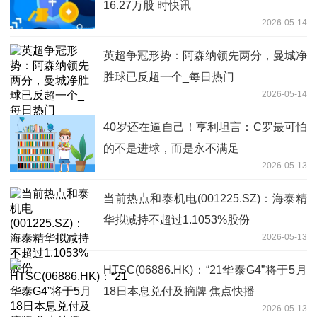
16.27万股 时快讯
2026-05-14
英超争冠形势：阿森纳领先两分，曼城净
胜球已反超一个_每日热门
2026-05-14
40岁还在逼自己！亨利坦言：C罗最可怕
的不是进球，而是永不满足
2026-05-13
当前热点和泰机电(001225.SZ)：海泰精
华拟减持不超过1.1053%股份
2026-05-13
HTSC(06886.HK)：“21华泰G4”将于5月
18日本息兑付及摘牌 焦点快播
2026-05-13