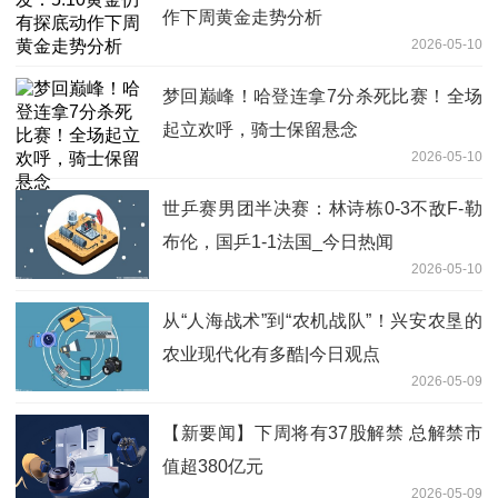
作下周黄金走势分析
2026-05-10
梦回巅峰！哈登连拿7分杀死比赛！全场
起立欢呼，骑士保留悬念
2026-05-10
世乒赛男团半决赛：林诗栋0-3不敌F-勒
布伦，国乒1-1法国_今日热闻
2026-05-10
从“人海战术”到“农机战队”！兴安农垦的
农业现代化有多酷|今日观点
2026-05-09
【新要闻】下周将有37股解禁 总解禁市
值超380亿元
2026-05-09