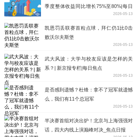
季度整体收益同比增长75%至80%|每日
2026-05-13
消息
凯恩罚丢联赛首粒点球，拜仁仍1比0击
败沃尔夫斯堡
2026-05-13
武大风波：大学与校友应该是怎样的关
系？| 新京报专栏|每日焦点
2026-05-13
是否感到遗憾？杜锋：拿不了冠军就遗憾
么，我们有11个总冠军
2026-05-13
半决赛首组对决出炉！北京与上海强强对
话，四大内线上演巅峰对决_焦点日报