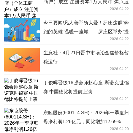
商户）成立 注册资本1万人民币 焦点速
2026-04-22
讯
今日要闻!凡人善举筑大爱！罗庄这群“奔
跑的英雄”温暖一座城——罗庄区举办“提
2026-04-22
升应急能力 赋能身边群众”文明实践活动
生意社：4月21日晋中市场冶金焦价格暂
稳运行
2026-04-21
丁俊晖晋级16强会师赵心童 斯诺克世锦
赛 中国德比将提前上演
2026-04-21
东睦股份(600114.SH)：2026年一季度归
母净利润1.26亿元，同比增加12.69%
2026-04-20