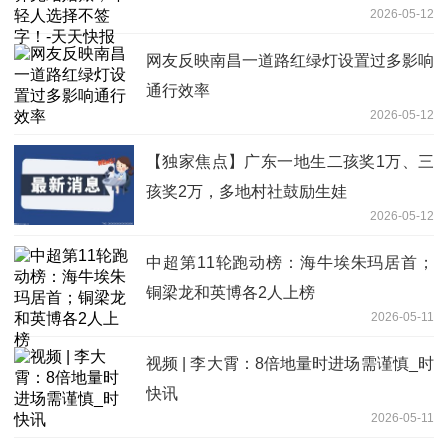
2026-05-12
网友反映南昌一道路红绿灯设置过多影响
通行效率
2026-05-12
【独家焦点】广东一地生二孩奖1万、三
孩奖2万，多地村社鼓励生娃
2026-05-12
中超第11轮跑动榜：海牛埃朱玛居首；
铜梁龙和英博各2人上榜
2026-05-11
视频 | 李大霄：8倍地量时进场需谨慎_时
快讯
2026-05-11