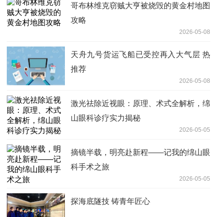
哥布林维克窃贼大亨被烧毁的黄金村地图
攻略
2026-05-08
天舟九号货运飞船已受控再入大气层 热
推荐
2026-05-08
激光祛除近视眼：原理、术式全解析，绵
山眼科诊疗实力揭秘
2026-05-05
摘镜半载，明亮赴新程——记我的绵山眼
科手术之旅
2026-05-05
探海底隧技 铸青年匠心