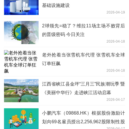
基础设施建设
2026-04-19
2球领先=稳了？维拉11场主场不败背后
的晋级密码 今日关注
2026-04-18
老外抢着当张雪机车代理 张雪机车全球
订单狂飙
2026-04-18
江西省峡江县金坪“三月三”民族潮玩季 暨
《美丽中华行》走进峡江活动启幕
2026-04-17
小鹏汽车（09868.HK）根据股份激励计
划向69名雇员授出2,256,962股限制性股
2026-04-17