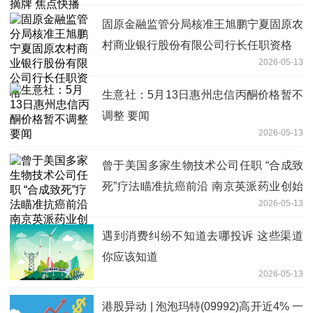
固原金融监管分局核准王旭鹏宁夏固原农
村商业银行股份有限公司行长任职资格
2026-05-13
生意社：5月13日惠州忠信丙酮价格暂不
调整 要闻
2026-05-13
曾于美国多家生物技术公司任职 “合成致
死”疗法瞄准抗癌前沿 南京英派药业创始
2026-05-13
人蔡遂雄：优化管线布局
遇到消费纠纷不知道去哪投诉 这些渠道
你应该知道
2026-05-13
港股异动 | 泡泡玛特(09992)高开近4% 一