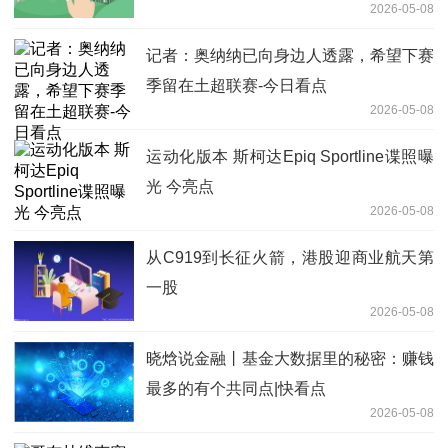
2026-05-08
能ETF易方达（159819）投资机会-今日
看点
记者：奥纳纳已向身边人透露，希望下赛
季留在土超联赛-今日看点
2026-05-08
运动化版本 斯柯达Epiq Sportline谍照曝
光 今亮点
2026-05-08
从C919到长征火箭，港股迎商业航天第
一股
2026-05-08
晓焓说金融丨基金大数据里的秘密：赚钱
最多的有个共同点|快看点
2026-05-08