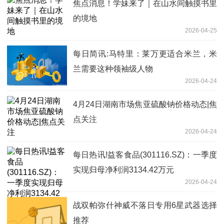
焦点消息！学妹来了｜在山水间触摸书里
的境地
2026-04-25
每日简讯:马特里：莱万更适合米兰，米
兰需要这种领袖级人物
2026-04-24
4月24日湖南市场焦亚硫酸钠价格动态|焦
点关注
2026-04-24
每日热讯!益客食品(301116.SZ)：一季度
实现归母净利润3134.42万元
2026-04-24
战双帕弥什神威不落日专用6星武器选择
推荐