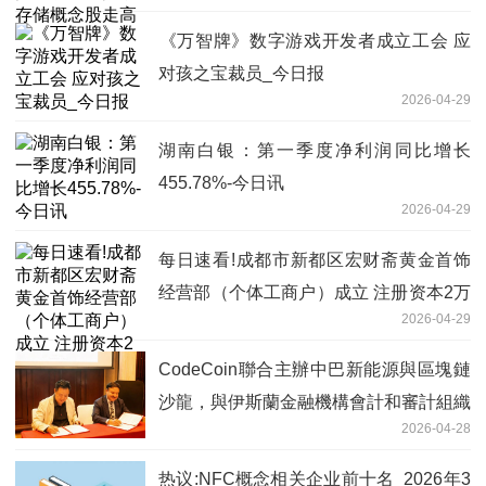
‌《万智牌》数字游戏开发者成立工会 应
对孩之宝裁员_今日报
2026-04-29
湖南白银：第一季度净利润同比增长
455.78%-今日讯
2026-04-29
每日速看!成都市新都区宏财斋黄金首饰
经营部（个体工商户）成立 注册资本2万
2026-04-29
人民币
CodeCoin聯合主辦中巴新能源與區塊鏈
沙龍，與伊斯蘭金融機構會計和審計組織
2026-04-28
（AAOIFI）達成戰略合作
热议:NFC概念相关企业前十名_2026年3