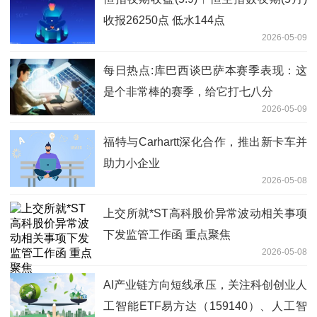
收报26250点 低水144点
2026-05-09
每日热点:库巴西谈巴萨本赛季表现：这
是个非常棒的赛季，给它打七八分
2026-05-09
福特与Carhartt深化合作，推出新卡车并
助力小企业
2026-05-08
上交所就*ST高科股价异常波动相关事项
下发监管工作函 重点聚焦
2026-05-08
AI产业链方向短线承压，关注科创创业人
工智能ETF易方达（159140）、人工智