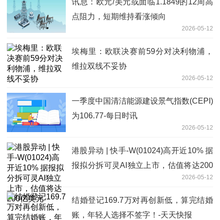
讯息：欧元/美元或面临1.1849的12周高
点阻力，短期维持看涨倾向
2026-05-12
埃梅里：欧联决赛前59分对决利物浦，
维拉双线不妥协
2026-05-12
一季度中国清洁能源建设景气指数(CEPI)
为106.77-每日时讯
2026-05-12
港股异动 | 快手-W(01024)高开近10% 据
报拟分拆可灵AI独立上市，估值将达200
2026-05-12
亿美元
结婚登记169.7万对再创新低，算完结婚
账，年轻人选择不签字！-天天快报