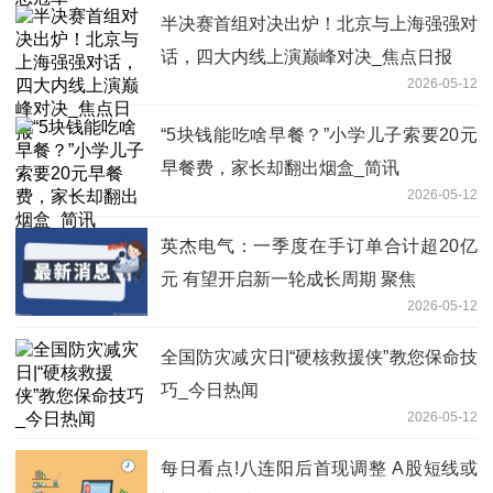
半决赛首组对决出炉！北京与上海强强对
话，四大内线上演巅峰对决_焦点日报
2026-05-12
“5块钱能吃啥早餐？”小学儿子索要20元
早餐费，家长却翻出烟盒_简讯
2026-05-12
英杰电气：一季度在手订单合计超20亿
元 有望开启新一轮成长周期 聚焦
2026-05-12
全国防灾减灾日|“硬核救援侠”教您保命技
巧_今日热闻
2026-05-12
每日看点!八连阳后首现调整 A股短线或