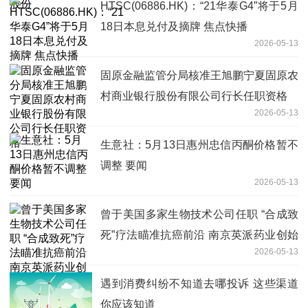
HTSC(06886.HK)：“21华泰G4”将于5月
18日本息兑付及摘牌 焦点快播
2026-05-13
固原金融监管分局核准王旭鹏宁夏固原农
村商业银行股份有限公司行长任职资格
2026-05-13
生意社：5月13日惠州忠信丙酮价格暂不
调整 要闻
2026-05-13
曾于美国多家生物技术公司任职 “合成致
死”疗法瞄准抗癌前沿 南京英派药业创始
2026-05-13
人蔡遂雄：优化管线布局
遇到消费纠纷不知道去哪投诉 这些渠道
你应该知道