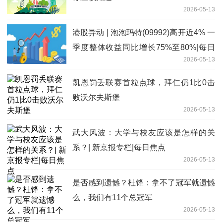
2026-05-13
港股异动 | 泡泡玛特(09992)高开近4% 一
季度整体收益同比增长75%至80%|每日
2026-05-13
消息
凯恩罚丢联赛首粒点球，拜仁仍1比0击
败沃尔夫斯堡
2026-05-13
武大风波：大学与校友应该是怎样的关
系？| 新京报专栏|每日焦点
2026-05-13
是否感到遗憾？杜锋：拿不了冠军就遗憾
么，我们有11个总冠军
2026-05-13