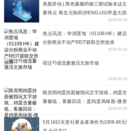
美股异动 | 黑色素瘤药物三期试验未达主
要终点 再生元制药(RENG.US)早盘大跌
2026-05-19
超10% 要闻
焦点讯息：华润置地（01109.HK）建议
分拆商业不动产REIT获联交所批准
2026-05-18
宿迁巧借流量激活文旅市场
2026-05-18
陈克明鸡蛋挂面被指玩文字游戏，鸡蛋含
量极低，客服回应：是鸡蛋风味面-微资
2026-05-18
讯
5月18日生意社黄金基准价为1008.48元/
克 今日关注