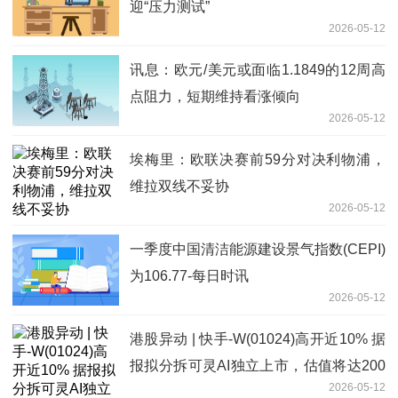
迎“压力测试”
2026-05-12
讯息：欧元/美元或面临1.1849的12周高
点阻力，短期维持看涨倾向
2026-05-12
埃梅里：欧联决赛前59分对决利物浦，
维拉双线不妥协
2026-05-12
一季度中国清洁能源建设景气指数(CEPI)
为106.77-每日时讯
2026-05-12
港股异动 | 快手-W(01024)高开近10% 据
报拟分拆可灵AI独立上市，估值将达200
2026-05-12
亿美元