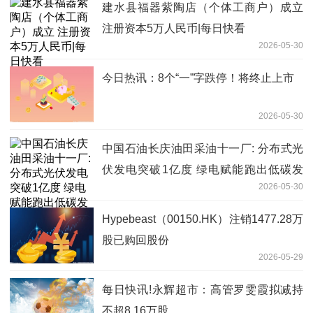
建水县福器紫陶店（个体工商户）成立
注册资本5万人民币|每日快看
2026-05-30
今日热讯：8个“一”字跌停！将终止上市
2026-05-30
中国石油长庆油田采油十一厂: 分布式光
伏发电突破1亿度 绿电赋能跑出低碳发
2026-05-30
展"加速度"
Hypebeast（00150.HK）注销1477.28万
股已购回股份
2026-05-29
每日快讯!永辉超市：高管罗雯霞拟减持
不超8.16万股