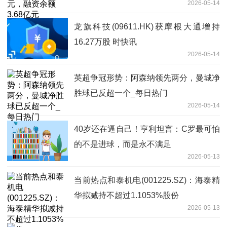
2026-05-14
龙旗科技(09611.HK)获摩根大通增持
16.27万股 时快讯
2026-05-14
英超争冠形势：阿森纳领先两分，曼城净
胜球已反超一个_每日热门
2026-05-14
40岁还在逼自己！亨利坦言：C罗最可怕
的不是进球，而是永不满足
2026-05-13
当前热点和泰机电(001225.SZ)：海泰精
华拟减持不超过1.1053%股份
2026-05-13