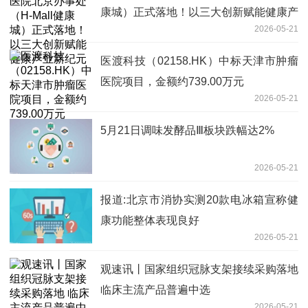
康城）正式落地！以三大创新赋能健康产
2026-05-21
业新纪元
医渡科技（02158.HK）中标天津市肿瘤
医院项目，金额约739.00万元
2026-05-21
5月21日调味发酵品Ⅲ板块跌幅达2%
2026-05-21
报道:北京市消协实测20款电冰箱宣称健
康功能整体表现良好
2026-05-21
观速讯丨国家组织冠脉支架接续采购落地
临床主流产品普遍中选
2026-05-21