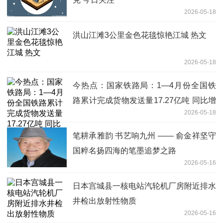
2026-05-18
洪山江滩3公里金色花毯惊艳江城 热文
2026-05-18
今热点：国家铁路局：1—4月份全国铁
路累计完成货物发送量17.27亿吨 同比增
2026-05-18
长2.8%
笔耕承雅韵 书艺响九州 —— 俞金祥坚守
国粹名扬四海的笔墨追梦之路
2026-05-16
日本宫城县一核电站汽轮机厂房附近排水
井检出放射性物质
2026-05-16