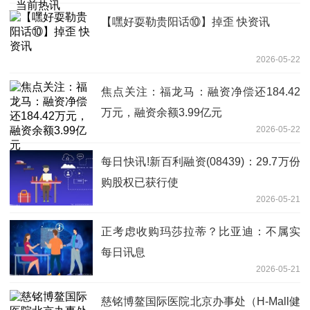
【嘿好耍勒贵阳话⑩】掉歪 快资讯
2026-05-22
焦点关注：福龙马：融资净偿还184.42
万元，融资余额3.99亿元
2026-05-22
每日快讯!新百利融资(08439)：29.7万份
购股权已获行使
2026-05-21
正考虑收购玛莎拉蒂？比亚迪：不属实
每日讯息
2026-05-21
慈铭博鳌国际医院北京办事处（H-Mall健