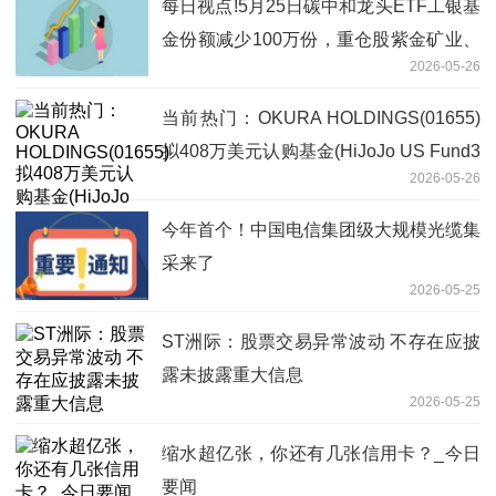
每日视点!5月25日碳中和龙头ETF工银基
金份额减少100万份，重仓股紫金矿业、
2026-05-26
宁德时代、长江电力
当前热门：OKURA HOLDINGS(01655)
拟408万美元认购基金(HiJoJo US Fund3
2026-05-26
LLC)的A类权益
今年首个！中国电信集团级大规模光缆集
采来了
2026-05-25
ST洲际：股票交易异常波动 不存在应披
露未披露重大信息
2026-05-25
缩水超亿张，你还有几张信用卡？_今日
要闻