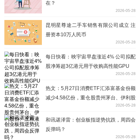
在？
2026-05-28
昆明星尊途二手车销售有限公司成立 注
册资本10万人民币
2026-05-28
每日快看：映宇宙早盘涨近4% 公司拟配
股净筹超3亿港元用于收购高性能GPU
2026-05-28
热文：5月27日消费ETF汇添富基金份额
减少4.58亿份，重仓股贵州茅台、伊利股
2026-05-28
份、五粮液
和讯谌泽雷：创业板指逆势抗跌，周四会
反弹吗？
2026-05-28