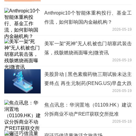
Anthropic10个智能体重构投行、基金工
作流，如何影响国内金融机构？
2026-05-19
美军一架“死神”无人机被也门胡塞武装击
落，残骸燃烧画面曝光|微资讯
2026-05-19
美股异动 | 黑色素瘤药物三期试验未达主
要终点 再生元制药(RENG.US)早盘大跌
2026-05-19
超10% 要闻
焦点讯息：华润置地（01109.HK）建议
分拆商业不动产REIT获联交所批准
2026-05-18
宿迁巧借流量激活文旅市场