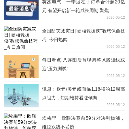
英杰电气：一季度在手订单合计超20亿
元 有望开启新一轮成长周期 聚焦
2026-05-12
全国防灾减灾日|“硬核救援侠”教您保命技
巧_今日热闻
2026-05-12
每日看点!八连阳后首现调整 A股短线或
迎“压力测试”
2026-05-12
讯息：欧元/美元或面临1.1849的12周高
点阻力，短期维持看涨倾向
2026-05-12
埃梅里：欧联决赛前59分对决利物浦，
维拉双线不妥协