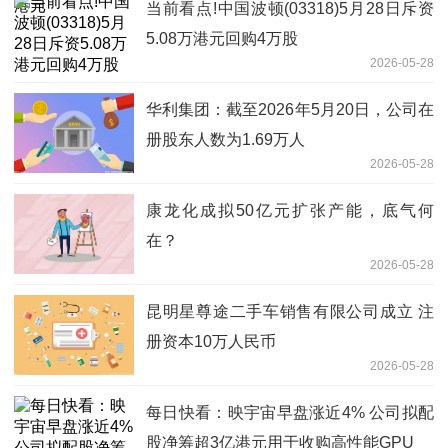
当前看点!中国波顿(03318)5月28日斥资
5.08万港元回购4万股
2026-05-28
华利集团：截至2026年5月20日，公司在
册股东人数为1.69万人
2026-05-28
康龙化成拟50亿元扩张产能，底气何
在？
2026-05-28
昆明星尊途二手车销售有限公司成立 注
册资本10万人民币
2026-05-28
每日快看：映宇宙早盘涨近4% 公司拟配
股净筹超3亿港元用于收购高性能GPU