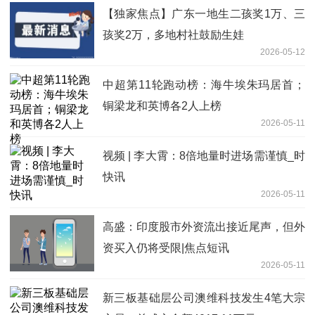
【独家焦点】广东一地生二孩奖1万、三
孩奖2万，多地村社鼓励生娃
2026-05-12
中超第11轮跑动榜：海牛埃朱玛居首；
铜梁龙和英博各2人上榜
2026-05-11
视频 | 李大霄：8倍地量时进场需谨慎_时
快讯
2026-05-11
高盛：印度股市外资流出接近尾声，但外
资买入仍将受限|焦点短讯
2026-05-11
新三板基础层公司澳维科技发生4笔大宗