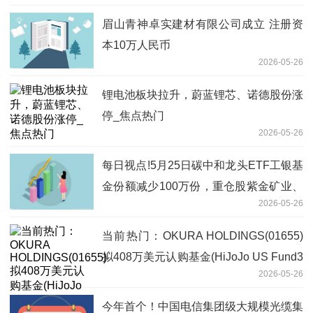
眉山青神卓实建材有限公司成立 注册资
本10万人民币
2026-05-26
锂电池板块拉升，蔚蓝锂芯、诺德股份涨
停_焦点热门
2026-05-26
每日视点!5月25日碳中和龙头ETF工银基
金份额减少100万份，重仓股紫金矿业、
2026-05-26
宁德时代、长江电力
当前热门：OKURA HOLDINGS(01655)
拟408万美元认购基金(HiJoJo US Fund3
2026-05-26
LLC)的A类权益
今年首个！中国电信集团级大规模光缆集