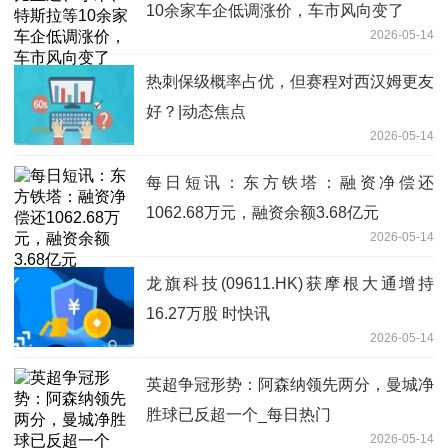
10余家车企低调涨价，车市风向变了
2026-05-14
热刺保级概率占优，但赛程对西汉姆更友
好？|动态焦点
2026-05-14
每日短讯：东方铁塔：融资净偿还
1062.68万元，融资余额3.68亿元
2026-05-14
龙旗科技(09611.HK)获摩根大通增持
16.27万股 时快讯
2026-05-14
英超争冠形势：阿森纳领先两分，曼城净
胜球已反超一个_每日热门
2026-05-14