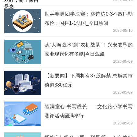
世乒赛男团半决赛：林诗栋0-3不敌F-勒
布伦，国乒1-1法国_今日热闻
2026-05-10
从“人海战术”到“农机战队”！兴安农垦的
农业现代化有多酷|今日观点
2026-05-09
【新要闻】下周将有37股解禁 总解禁市
值超380亿元
2026-05-09
笔润童心 书写成长——文化路小学书写
测评活动圆满举行
2026-05-09