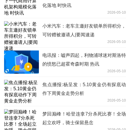
化落地 时快讯
2026-05-10
小米汽车：老车主邀好友锁单所得积分，
可转赠被邀请人|要闻速递
2026-05-10
电讯报：嘘声四起，利物浦球迷对斯洛特
的愤怒已超霍奇森时期 热讯
2026-05-10
焦点播报:杨呈发：5.10黄金仍有探底动
作下周黄金走势分析
2026-05-10
梦回巅峰！哈登连拿7分杀死比赛！全场
起立欢呼，骑士保留悬念
2026-05-10