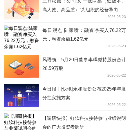
三只松鼠：公司以“一低两高（低成本、
高人效、高品质）”为组织的经营导向
2026-05-23
每日观点:陆家嘴：融资净买入76.22万
元，融资余额1.62亿元
2026-05-23
风语筑：5月20日董事李晖减持股份合计
28.59万股
2026-05-22
今日报丨[快讯]永和股份公布2025年年度
分红实施方案
2026-05-22
【调研快报】虹软科技接待参与业绩说明
会的广大投资者调研