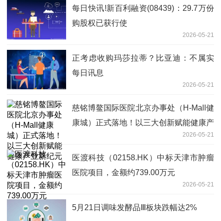
每日快讯!新百利融资(08439)：29.7万份
购股权已获行使
2026-05-21
正考虑收购玛莎拉蒂？比亚迪：不属实
每日讯息
2026-05-21
慈铭博鳌国际医院北京办事处（H-Mall健
康城）正式落地！以三大创新赋能健康产
2026-05-21
业新纪元
医渡科技（02158.HK）中标天津市肿瘤
医院项目，金额约739.00万元
2026-05-21
5月21日调味发酵品Ⅲ板块跌幅达2%