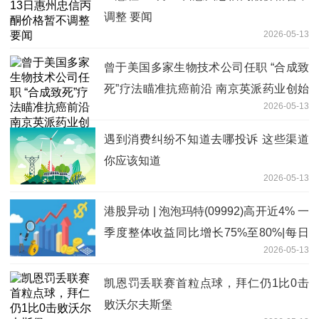
调整 要闻
2026-05-13
曾于美国多家生物技术公司任职 “合成致
死”疗法瞄准抗癌前沿 南京英派药业创始
2026-05-13
人蔡遂雄：优化管线布局
遇到消费纠纷不知道去哪投诉 这些渠道
你应该知道
2026-05-13
港股异动 | 泡泡玛特(09992)高开近4% 一
季度整体收益同比增长75%至80%|每日
2026-05-13
消息
凯恩罚丢联赛首粒点球，拜仁仍1比0击
败沃尔夫斯堡