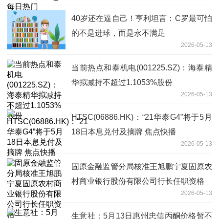
40岁还在逼自己！亨利坦言：C罗最可怕
的不是进球，而是永不满足
2026-05-13
当前热点和泰机电(001225.SZ)：海泰精
华拟减持不超过1.1053%股份
2026-05-13
HTSC(06886.HK)：“21华泰G4”将于5月
18日本息兑付及摘牌 焦点快播
2026-05-13
固原金融监管分局核准王旭鹏宁夏固原农
村商业银行股份有限公司行长任职资格
2026-05-13
生意社：5月13日惠州忠信丙酮价格暂不