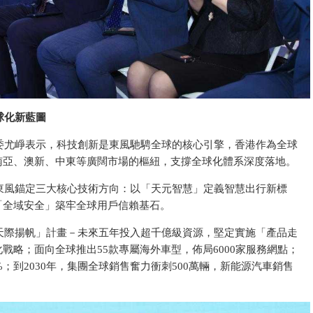
球化新藍圖
委尤崢表示，科技創新是東風馳騁全球的核心引擎，香港作為全球
南亞、澳新、中東等廣闊市場的樞紐，支撐全球化體系深度落地。
東風錨定三大核心技術方向：以「天元智慧」定義智慧出行新標
「全域安全」築牢全球用戶信賴基石。
天際揚帆」計畫－未來五年投入超千億級資源，堅定實施「產品走
戰略；面向全球推出55款專屬海外車型，佈局6000家服務網點；
%；到2030年，集團全球銷售奮力衝刺500萬輛，新能源汽車銷售