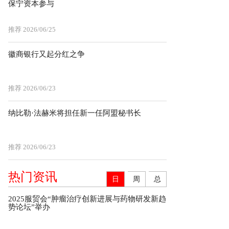
保宁资本参与
推荐
2026/06/25
徽商银行又起分红之争
推荐
2026/06/23
纳比勒·法赫米将担任新一任阿盟秘书长
推荐
2026/06/23
热门资讯
日
周
总
2025服贸会“肿瘤治疗创新进展与药物研发新趋
势论坛”举办