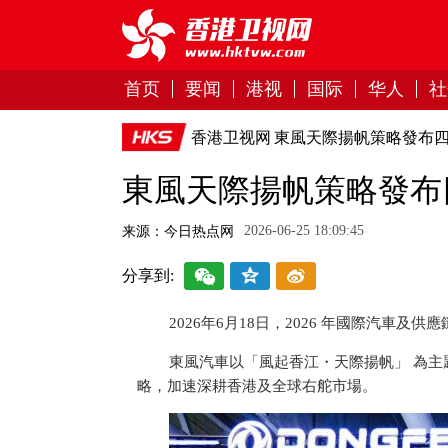
首页
要闻
港视
国际
华人
社
香港卫视网
東風天際揚帆策略發布
東風天際揚帆策略發布
2026-06-25 18:09:45
来源：今日热点网
分享到:
2026年6月18日，2026 年國際汽車
東風汽車以「風起香江・天際揚帆」 為主
略，加速深耕香港及全球右舵市場。