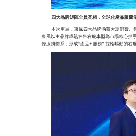
四大品牌矩陣全員亮相，全球化產品版圖
本次車展，東風四大品牌涵蓋大眾消費、
東風以主品牌成熟在售右舵車型為市場核心抓
條服務體系，形成“產品+ 服務” 雙輪驅動的