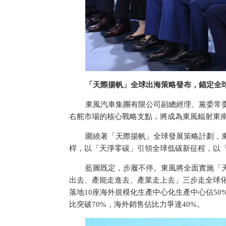
「天際揚帆」全球出海策略發布，錨定全
東風汽車集團有限公司副總經理、黨委常
右舵市場的核心戰略支點，將成為東風輻射東
圍繞著「天際揚帆」全球發展策略計劃，
桿，以「天淨零碳」引領全球低碳新征程，以
藍圖既定，步履不停。東風將全面實施「
出去、產能走進去、產業走上去」三步走全球化
落地10座海外規模化生產中心化生產中心佔50
比突破70%，海外銷售佔比力爭達40%。