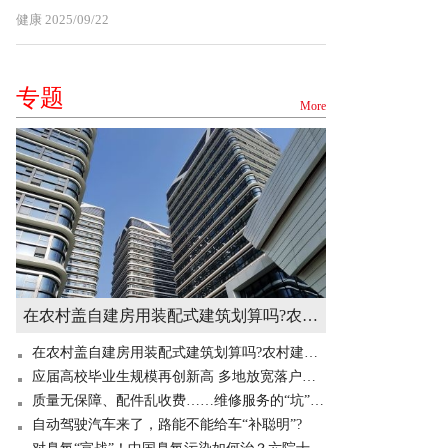
健康
2025/09/22
专题
More
在农村盖自建房用装配式建筑划算吗?农村建造装配式房屋有补贴吗? 世界快讯
在农村盖自建房用装配式建筑划算吗?农村建造装配式房屋有补贴吗? 世界快讯
应届高校毕业生规模再创新高 多地放宽落户门槛“抢人”
质量无保障、配件乱收费……维修服务的“坑”你掉过吗？
自动驾驶汽车来了，路能不能给车“补聪明”?