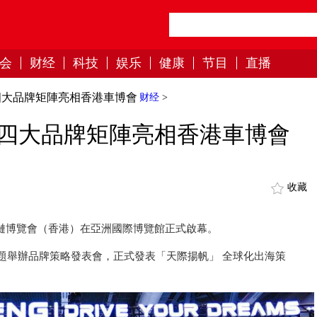
会
财经
科技
娱乐
健康
节目
直播
四大品牌矩陣亮相香港車博會
财经
>
四大品牌矩陣亮相香港車博會
收藏
及供應鏈博覽會（香港）在亞洲國際博覽館正式啟幕。
題舉辦品牌策略發表會，正式發表「天際揚帆」 全球化出海策