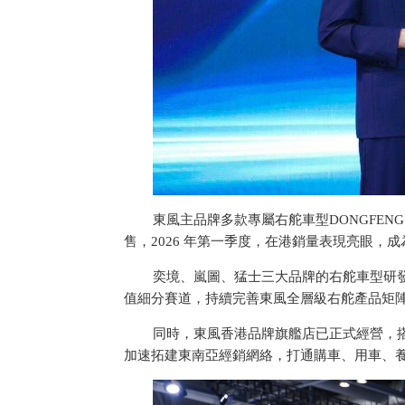
東風主品牌多款專屬右舵車型DONGFENG 0
售，2026 年第一季度，在港銷量表現亮眼，
奕境、嵐圖、猛士三大品牌的右舵車型研
值細分賽道，持續完善東風全層級右舵產品矩
同時，東風香港品牌旗艦店已正式經營，
加速拓建東南亞經銷網絡，打通購車、用車、