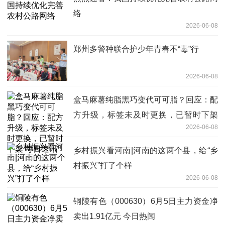
络
2026-06-08
郑州多警种联合护少年青春不“毒”行
2026-06-08
盒马麻薯纯脂黑巧变代可可脂？回应：配
方升级，标签未及时更换，已暂时下架
2026-06-08
每日速讯
乡村振兴看河南|河南的这两个县，给“乡
村振兴”打了个样
2026-06-08
铜陵有色（000630）6月5日主力资金净
卖出1.91亿元 今日热闻