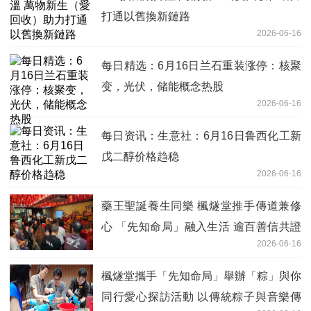
打通以舊換新鏈路
2026-06-16
每日精选：6月16日兰石重装涨停：核聚
变，光伏，储能概念热股
2026-06-16
每日资讯：生意社：6月16日鲁西化工新
戊二醇价格趋稳
2026-06-16
藥王聖誕養生同樂 楓燧堂推手傳道兼修
心 「先知命局」融入生活 逾百善信共證
2026-06-16
身心和諧
楓燧堂攜手「先知命局」舉辦「粽」與你
同行愛心探訪活動 以傳統粽子與音樂傳