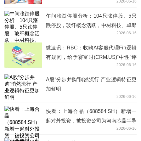
2026-06-16
遞節日祝福
午间涨跌停股分析：104只涨停股、5只
跌停股，玻纤概念活跃，中材科技、卓郎
2026-06-16
智能2连板
微速讯：RBC：收购AI客服代理Fin逻辑
有疑问，给予赛富时(CRM.US)“中性”评
2026-06-16
级
A股“分步并购”悄然流行 产业逻辑特征更
加鲜明
2026-06-16
快看：上海合晶（688584.SH）新增一
起对外投资，被投资公司为河南芯晶半导
2026-06-16
体有限公司