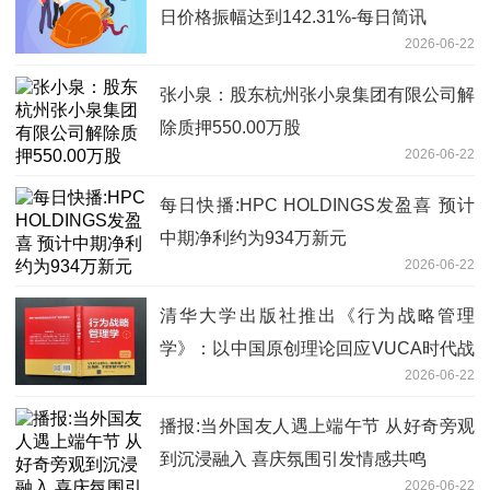
日价格振幅达到142.31%-每日简讯
2026-06-22
张小泉：股东杭州张小泉集团有限公司解
除质押550.00万股
2026-06-22
每日快播:HPC HOLDINGS发盈喜 预计
中期净利约为934万新元
2026-06-22
清华大学出版社推出《行为战略管理
学》：以中国原创理论回应VUCA时代战
2026-06-22
略困局
播报:当外国友人遇上端午节 从好奇旁观
到沉浸融入 喜庆氛围引发情感共鸣
2026-06-22