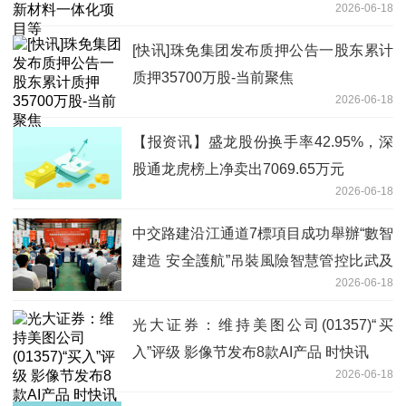
2026-06-18
[快讯]珠免集团发布质押公告一股东累计
质押35700万股-当前聚焦
2026-06-18
【报资讯】盛龙股份换手率42.95%，深
股通龙虎榜上净卖出7069.65万元
2026-06-18
中交路建沿江通道7標項目成功舉辦“數智
建造 安全護航”吊裝風險智慧管控比武及
2026-06-18
安全知識競賽
光大证券：维持美图公司(01357)“买
入”评级 影像节发布8款AI产品 时快讯
2026-06-18