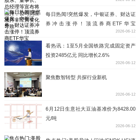
减持，公司回应减持非经营变化导致
每日热闻!突然爆发，中银证券、财达证
券冲击涨停！顶流券商ETF华宝
2026-06-12
（512000）涨超3%，单日再度吸金1.15
亿元
看热讯：1至5月全国铁路完成固定资产
投资2485亿元 同比增长2.6%
2026-06-12
聚焦数智转型 共探行业新机
2026-06-12
6月12日生意社大豆油基准价为8428.00
元/吨
2026-06-12