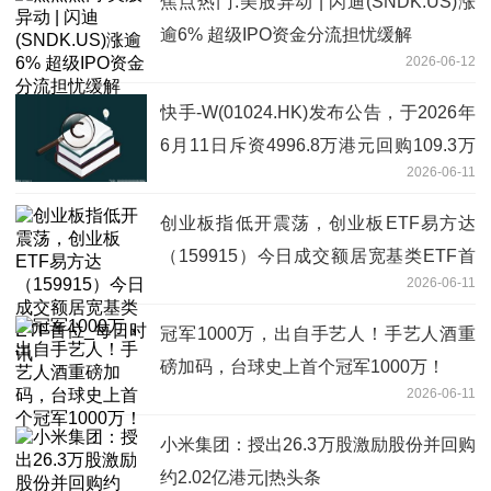
焦点热门:美股异动 | 闪迪(SNDK.US)涨
逾6% 超级IPO资金分流担忧缓解
2026-06-12
快手-W(01024.HK)发布公告，于2026年
6月11日斥资4996.8万港元回购109.3万
2026-06-11
股
创业板指低开震荡，创业板ETF易方达
（159915）今日成交额居宽基类ETF首
2026-06-11
位_每日时讯
冠军1000万，出自手艺人！手艺人酒重
磅加码，台球史上首个冠军1000万！
2026-06-11
小米集团：授出26.3万股激励股份并回购
约2.02亿港元|热头条