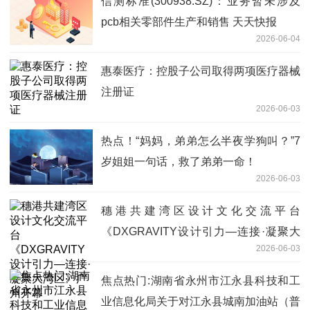
信测标准(300938.SZ)：业务暂未涉及
pcb相关零部件生产和销售 天天快报
2026-06-04
惠泰医疗：控股子公司取得两项医疗器械
注册证
2026-06-03
热点！“妈妈，弟弟怎么半夜学狗叫？”7
岁姐姐一句话，救了弟弟一命！
2026-06-03
穗港共建湾区设计文化交流平台
《DXGRAVITY设计引力—连接·凝聚大
2026-06-03
湾区》广州开幕
焦点热门:湖南省永州市江永县科技和工
业信息化局关于对江永县城南加油站（普