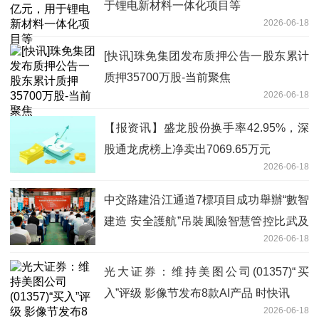
于锂电新材料一体化项目等
2026-06-18
[快讯]珠免集团发布质押公告一股东累计
质押35700万股-当前聚焦
2026-06-18
【报资讯】盛龙股份换手率42.95%，深
股通龙虎榜上净卖出7069.65万元
2026-06-18
中交路建沿江通道7標項目成功舉辦“數智
建造 安全護航”吊裝風險智慧管控比武及
2026-06-18
安全知識競賽
光大证券：维持美图公司(01357)“买
入”评级 影像节发布8款AI产品 时快讯
2026-06-18