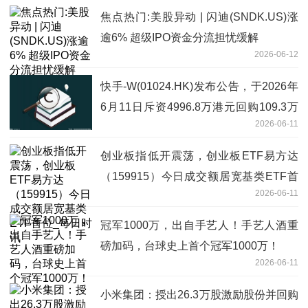
焦点热门:美股异动 | 闪迪(SNDK.US)涨
逾6% 超级IPO资金分流担忧缓解
2026-06-12
快手-W(01024.HK)发布公告，于2026年
6月11日斥资4996.8万港元回购109.3万
2026-06-11
股
创业板指低开震荡，创业板ETF易方达
（159915）今日成交额居宽基类ETF首
2026-06-11
位_每日时讯
冠军1000万，出自手艺人！手艺人酒重
磅加码，台球史上首个冠军1000万！
2026-06-11
小米集团：授出26.3万股激励股份并回购