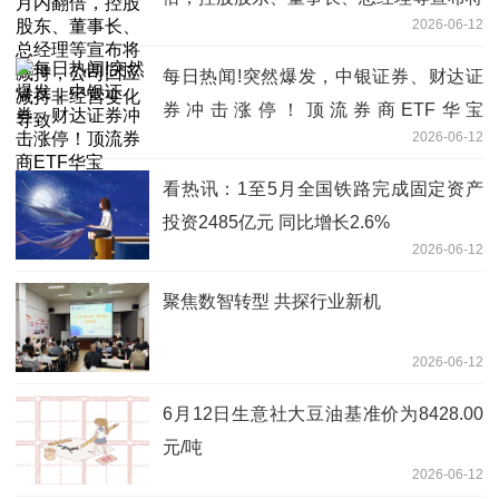
2026-06-12
减持，公司回应减持非经营变化导致
每日热闻!突然爆发，中银证券、财达证
券冲击涨停！顶流券商ETF华宝
2026-06-12
（512000）涨超3%，单日再度吸金1.15
亿元
看热讯：1至5月全国铁路完成固定资产
投资2485亿元 同比增长2.6%
2026-06-12
聚焦数智转型 共探行业新机
2026-06-12
6月12日生意社大豆油基准价为8428.00
元/吨
2026-06-12