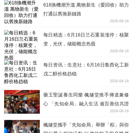
618換機潮升溫 萬物新生（愛回收）助力
打通以舊換新鏈路
2026-06-16
每日精选：6月16日兰石重装涨停：核聚
变，光伏，储能概念热股
2026-06-16
每日资讯：生意社：6月16日鲁西化工新
戊二醇价格趋稳
2026-06-16
藥王聖誕養生同樂 楓燧堂推手傳道兼修
心 「先知命局」融入生活 逾百善信共證
2026-06-16
身心和諧
楓燧堂攜手「先知命局」舉辦「粽」與你