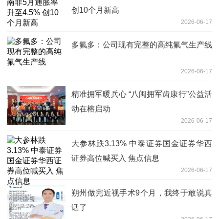
创10个月新高
2026-06-17
多氟多：公司现有完整的高纯氟气生产线
2026-06-17
精准拥军暖兵心 “八闽拥军齿康行”公益活
动在榕启动
2026-06-17
大参林跌3.13% 中泰证券国金证券华西
证券高位喊买入 焦点信息
2026-06-17
朔州做完近视手术9个月，我终于敢说真
话了