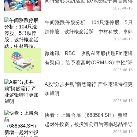
同行愛心探訪活動 以傳統粽子與音樂傳
2026-06-16
遞節日祝福
午间涨跌停股分析：104只涨停股、5只
跌停股，玻纤概念活跃，中材科技、卓郎
2026-06-16
智能2连板
微速讯：RBC：收购AI客服代理Fin逻辑
有疑问，给予赛富时(CRM.US)“中性”评
2026-06-16
级
A股“分步并购”悄然流行 产业逻辑特征更
加鲜明
2026-06-16
快看：上海合晶（688584.SH）新增一
起对外投资，被投资公司为河南芯晶半导
2026-06-16
体有限公司