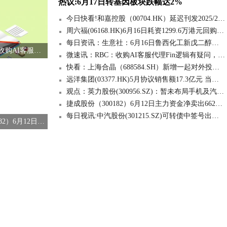
热议:6月17日转基因板块跌幅达2%
今日快看!和嘉控股（00704.HK）延迟刊发2025/26年全年业绩 继续停牌
周六福(06168.HK)6月16日耗资1299.6万港元回购76.1万股
每日资讯：生意社：6月16日鲁西化工新戊二醇价格趋稳
微速讯：RBC：收购AI客服代理Fin逻辑有疑问，给予赛富时(CRM.US)“中性”评级
微速讯：RBC：收购AI客服代理Fin逻辑有疑问，给予赛富时(CRM.US)“中性”评级
快看：上海合晶（688584.SH）新增一起对外投资，被投资公司为河南芯晶半导体有限公司
远洋集团(03377.HK)5月协议销售额17.3亿元 当前关注
观点：英力股份(300956.SZ)：暂未布局手机及汽车领域
捷成股份（300182）6月12日主力资金净卖出6626.05万元
每日视讯:中汽股份(301215.SZ)可转债中签号出炉 共约16.59万个
捷成股份（300182）6月12日主力资金净卖出6626.05万元