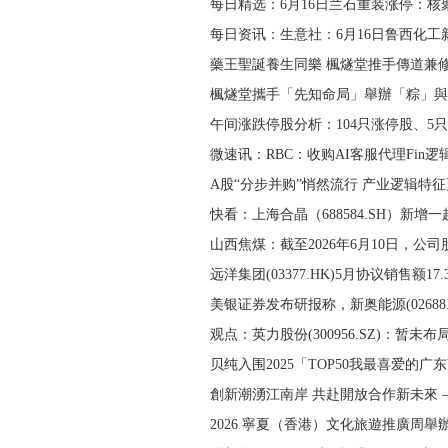
每日精选：6月16日兰石重装涨停：核
每日资讯：生意社：6月16日鲁西化工
藥王聖誕養生同樂 楓燧堂推手傳道兼
楓燧堂攜手「先知命局」舉辦「粽」與
午间涨跌停股分析：104只涨停股、5
微速讯：RBC：收购AI客服代理Fin逻
A股“分步并购”悄然流行 产业逻辑特征
快看：上海合晶（688584.SH）新增
山西焦煤：截至2026年6月10日，公司
远洋集团(03377.HK)5月协议销售额17
美银证券发布研报称，新奥能源(02688.
观点：英力股份(300956.SZ)：暂未布
贝纯入围2025「TOP50我最喜爱的广
創新潮湧江南岸 共赴開放合作新未來 
2026 寧夏（香港）文化旅遊推廣周舉