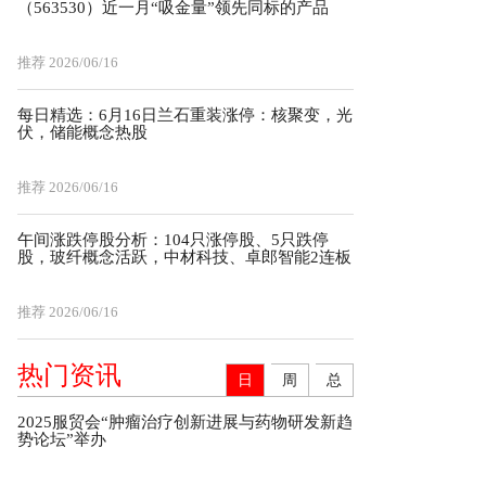
（563530）近一月“吸金量”领先同标的产品
推荐
2026/06/16
每日精选：6月16日兰石重装涨停：核聚变，光
伏，储能概念热股
推荐
2026/06/16
午间涨跌停股分析：104只涨停股、5只跌停
股，玻纤概念活跃，中材科技、卓郎智能2连板
推荐
2026/06/16
热门资讯
日
周
总
2025服贸会“肿瘤治疗创新进展与药物研发新趋
势论坛”举办