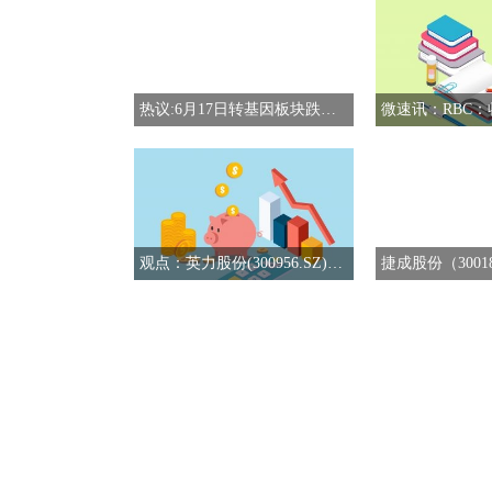
热议:6月17日转基因板块跌幅达2%
观点：英力股份(300956.SZ)：暂未布局手机及汽车领域