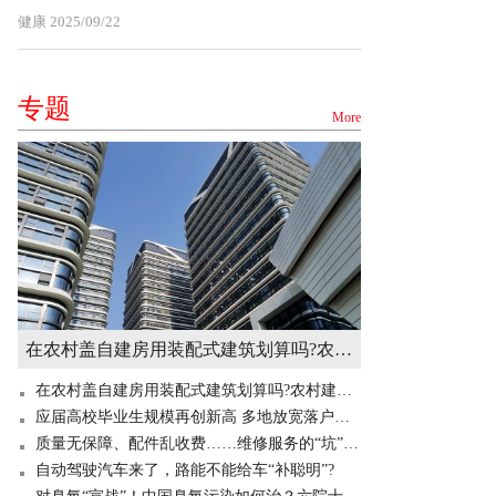
健康
2025/09/22
专题
More
在农村盖自建房用装配式建筑划算吗?农村建造装配式房屋有补贴吗? 世界快讯
在农村盖自建房用装配式建筑划算吗?农村建造装配式房屋有补贴吗? 世界快讯
应届高校毕业生规模再创新高 多地放宽落户门槛“抢人”
质量无保障、配件乱收费……维修服务的“坑”你掉过吗？
自动驾驶汽车来了，路能不能给车“补聪明”?