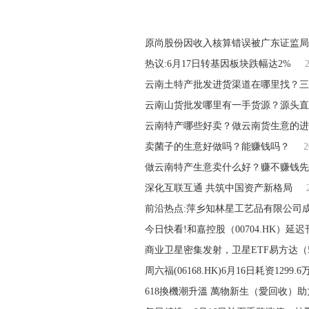
原尚股份因收入核算错误被广东证监局
热议:6月17日转基因板块跌幅达2%
云南土特产批发进货渠道在哪里找？三
云南山货批发哪里有一手货源？源头直
云南特产哪些好卖？做云南货生意的进
卖菌子的生意好做吗？能赚钱吗？
2
做云南特产生意卖什么好？赚不赚钱先
深化互联互通 共筑中国资产新格局
前沿热点:萍乡知林星工艺品有限公司
今日快看!和嘉控股（00704.HK）延迟刊
商业卫星密集发射，卫星ETF易方达（56
周六福(06168.HK)6月16日耗资1299.
618換機潮升溫 萬物新生（愛回收）助