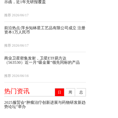
示函，近1年无研报覆盖
推荐
2026/06/17
前沿热点:萍乡知林星工艺品有限公司成立 注册
资本1万人民币
推荐
2026/06/17
商业卫星密集发射，卫星ETF易方达
（563530）近一月“吸金量”领先同标的产品
推荐
2026/06/16
热门资讯
日
周
总
2025服贸会“肿瘤治疗创新进展与药物研发新趋
势论坛”举办