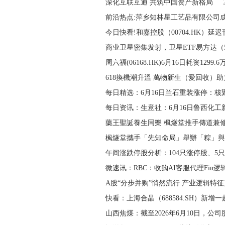
深化互联互通 共筑中国资产新格局
前沿热点:萍乡知林星工艺品有限公司
今日快看!和嘉控股（00704.HK）延迟刊
商业卫星密集发射，卫星ETF易方达（56
周六福(06168.HK)6月16日耗资1299.
618換機潮升溫 萬物新生（愛回收）助
每日精选：6月16日兰石重装涨停：核
每日资讯：生意社：6月16日鲁西化工
藥王聖誕養生同樂 楓燧堂推手傳道兼
楓燧堂攜手「先知命局」舉辦「粽」與
午间涨跌停股分析：104只涨停股、5
微速讯：RBC：收购AI客服代理Fin逻
A股“分步并购”悄然流行 产业逻辑特征
快看：上海合晶（688584.SH）新增
山西焦煤：截至2026年6月10日，公司