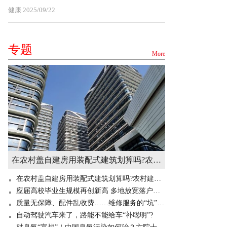
健康
2025/09/22
专题
More
在农村盖自建房用装配式建筑划算吗?农村建造装配式房屋有补贴吗? 世界快讯
在农村盖自建房用装配式建筑划算吗?农村建造装配式房屋有补贴吗? 世界快讯
应届高校毕业生规模再创新高 多地放宽落户门槛“抢人”
质量无保障、配件乱收费……维修服务的“坑”你掉过吗？
自动驾驶汽车来了，路能不能给车“补聪明”?