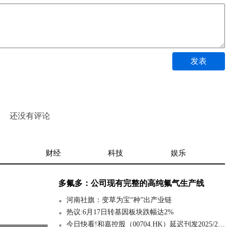
发表
还没有评论
财经
科技
娱乐
多氟多：公司现有完整的高纯氟气生产线
河南社旗：变草为宝“种”出产业链
热议:6月17日转基因板块跌幅达2%
今日快看!和嘉控股（00704.HK）延迟刊发2025/26年全年业绩 继续停牌