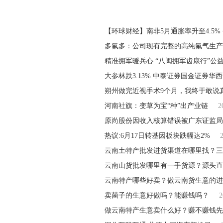
【环球财经】南非5月通胀率升至4.5% 
多氟多：公司现有完整的高纯氟气生产
精准拥军暖兵心 “八闽拥军齿康行”公
大参林跌3.13% 中泰证券国金证券华
朔州做完近视手术9个月，我终于敢说
河南社旗：变草为宝“种”出产业链
2
原尚股份因收入核算错误被广东证监局
热议:6月17日转基因板块跌幅达2%
云南土特产批发进货渠道在哪里找？三
云南山货批发哪里有一手货源？源头直
云南特产哪些好卖？做云南货生意的进
卖菌子的生意好做吗？能赚钱吗？
2
做云南特产生意卖什么好？赚不赚钱先