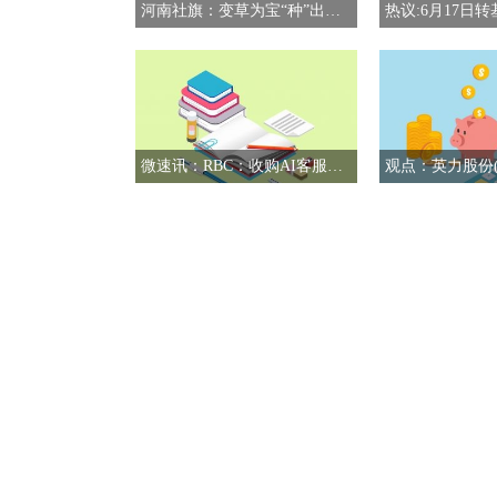
河南社旗：变草为宝“种”出产业链
微速讯：RBC：收购AI客服代理Fin逻辑有疑问，给予赛富时(CRM.US)“中性”评级