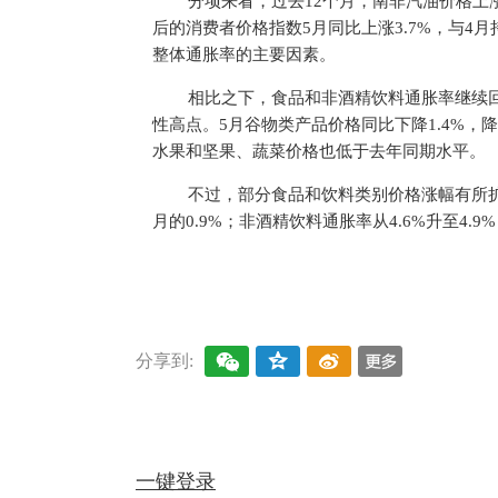
分项来看，过去12个月，南非汽油价格上涨
后的消费者价格指数5月同比上涨3.7%，与4
整体通胀率的主要因素。
相比之下，食品和非酒精饮料通胀率继续回落，从
性高点。5月谷物类产品价格同比下降1.4%，降幅
水果和坚果、蔬菜价格也低于去年同期水平。
不过，部分食品和饮料类别价格涨幅有所扩
月的0.9%；非酒精饮料通胀率从4.6%升至4.9%
关键词：
南非
通胀率
燃油价格
分享到:
一键登录