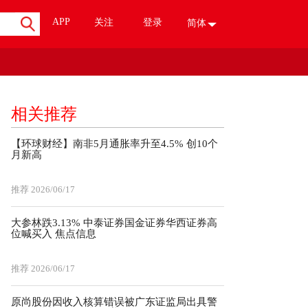
APP
关注
登录
简体
相关推荐
【环球财经】南非5月通胀率升至4.5% 创10个
月新高
推荐
2026/06/17
大参林跌3.13% 中泰证券国金证券华西证券高
位喊买入 焦点信息
推荐
2026/06/17
原尚股份因收入核算错误被广东证监局出具警