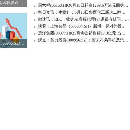
热议:6月17日转基因板块跌幅达2%
周六福(06168.HK)6月16日耗资1299.6万港元回购76.1万股
每日资讯：生意社：6月16日鲁西化工新戊二醇价格趋稳
微速讯：RBC：收购AI客服代理Fin逻辑有疑问，给予赛富时(CRM.US)“中性”评级
快看：上海合晶（688584.SH）新增一起对外投资，被投资公司为河南芯晶半导体有限公司
远洋集团(03377.HK)5月协议销售额17.3亿元 当前关注
观点：英力股份(300956.SZ)：暂未布局手机及汽车领域
观点：英力股份(300956.SZ)：暂未布局手机及汽车领域