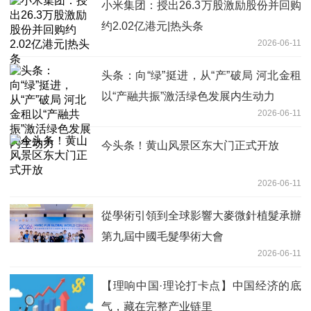
小米集团：授出26.3万股激励股份并回购
约2.02亿港元|热头条
2026-06-11
头条：向“绿”挺进，从“产”破局 河北金租
以“产融共振”激活绿色发展内生动力
2026-06-11
今头条！黄山风景区东大门正式开放
2026-06-11
從學術引領到全球影響大麥微針植髮承辦
第九屆中國毛髮學術大會
2026-06-11
【理响中国·理论打卡点】中国经济的底
气，藏在完整产业链里