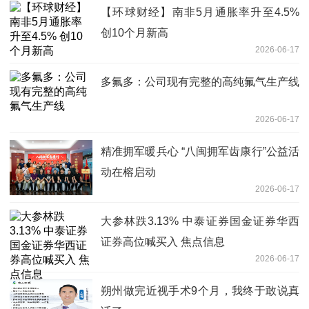
【环球财经】南非5月通胀率升至4.5%
创10个月新高
2026-06-17
多氟多：公司现有完整的高纯氟气生产线
2026-06-17
精准拥军暖兵心 “八闽拥军齿康行”公益活
动在榕启动
2026-06-17
大参林跌3.13% 中泰证券国金证券华西
证券高位喊买入 焦点信息
2026-06-17
朔州做完近视手术9个月，我终于敢说真