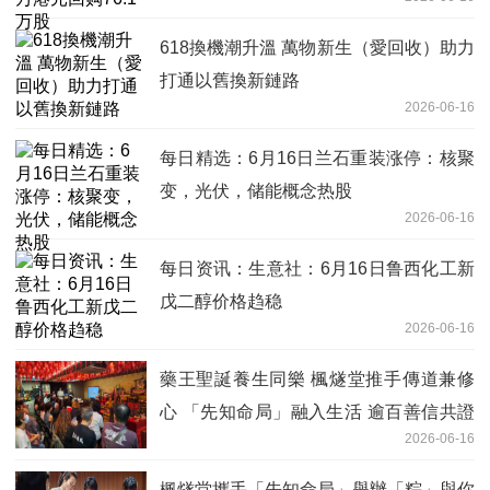
618換機潮升溫 萬物新生（愛回收）助力
打通以舊換新鏈路
2026-06-16
每日精选：6月16日兰石重装涨停：核聚
变，光伏，储能概念热股
2026-06-16
每日资讯：生意社：6月16日鲁西化工新
戊二醇价格趋稳
2026-06-16
藥王聖誕養生同樂 楓燧堂推手傳道兼修
心 「先知命局」融入生活 逾百善信共證
2026-06-16
身心和諧
楓燧堂攜手「先知命局」舉辦「粽」與你