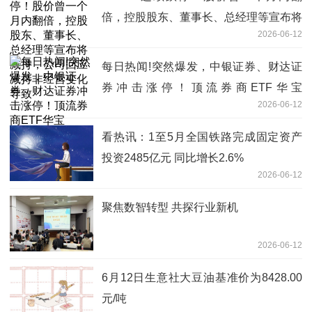
倍，控股股东、董事长、总经理等宣布将
2026-06-12
减持，公司回应减持非经营变化导致
每日热闻!突然爆发，中银证券、财达证
券冲击涨停！顶流券商ETF华宝
2026-06-12
（512000）涨超3%，单日再度吸金1.15
亿元
看热讯：1至5月全国铁路完成固定资产
投资2485亿元 同比增长2.6%
2026-06-12
聚焦数智转型 共探行业新机
2026-06-12
6月12日生意社大豆油基准价为8428.00
元/吨