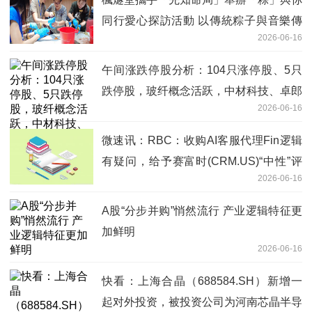
同行愛心探訪活動 以傳統粽子與音樂傳
2026-06-16
遞節日祝福
午间涨跌停股分析：104只涨停股、5只
跌停股，玻纤概念活跃，中材科技、卓郎
2026-06-16
智能2连板
微速讯：RBC：收购AI客服代理Fin逻辑
有疑问，给予赛富时(CRM.US)“中性”评
2026-06-16
级
A股“分步并购”悄然流行 产业逻辑特征更
加鲜明
2026-06-16
快看：上海合晶（688584.SH）新增一
起对外投资，被投资公司为河南芯晶半导