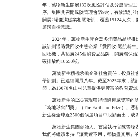
年，萬物新生開展132次風險評估及分層管理
序。集團共召開風險管理會議9次，有效識別並
開展2場廉潔從業相關培訓，覆蓋15124人次
廉潔自律意識。
2024年，萬物新生聯合眾多消費品品牌推
該計劃通過愛回收生態企業「愛回收·返航新生
回收機，共拓展245個消費品品牌，開展環保活動
碳排放約10650噸。
萬物新生積極承擔企業社會責任，投身社
學計劃」已連續開展八年。截至2025年末，該
節，為13070名山村兒童提供更豐富的教育資
萬物新生的ESG表現獲得國際權威獎項的
「為地球奮鬥獎」（The Earthshot Prize）
新生從全球
近2500個候選項目中脫穎而出，成
萬物新生集團創始人、首席執行官陳雪峰
我們將繼續秉持『讓閒置不用，都物盡其用』