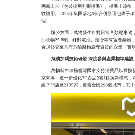
團新出
台《包裝複用判斷標準》。標準上線後，
收複用。2025年集團落地6個合併發運包裹子項
個。
辦公方面，萬物新生針對日常各類廢棄物
回收物25.8噸。針對電池、燈管等
有害廢棄物，
合規移交至具有危險廢物處理資質的企業，實
持續加碼技術研發 深度參與產業標準建設
萬物新生積極響應國家支持消費品以舊換
京東等，進一步優化3C產品的以舊換新模式，
線下門店達2195家，覆蓋全國298個城市，其