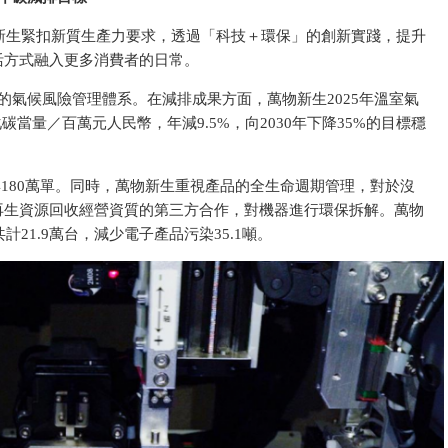
新生緊扣新質生產力要求，透過「科技＋環保」的創新實踐，提升
活方式融入更多消費者的日常。
完善的氣候風險管理體系。在減排成果方面，萬物新生2025年溫室氣
化碳當量／百萬元
人民幣，年減9.5%，向2030年下降35%的目標穩
4180萬單。同時，萬物新生重視產品的全生命週期管理，對於沒
再生資源回收經營資質的第三方合作，對機器進行環保拆解。萬物
21.9萬
台，減少電子產品污染35.1噸。