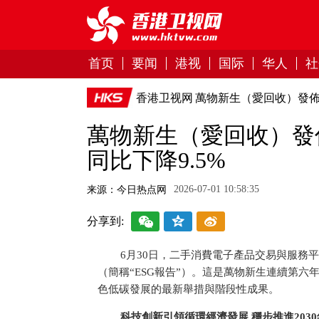
首页
要闻
港视
国际
华人
社
香港卫视网
萬物新生（愛回收）發佈20
萬物新生（愛回收）發佈
同比下降9.5%
2026-07-01 10:58:35
来源：今日热点网
分享到:
6月30日，二手消費電子產品
交易與服務
平
（簡稱“ESG報告”）。這是萬物新生連續第
色低碳發展的最新舉措與階段
性成果。
科技創新引領循環經濟發展 穩步推進203