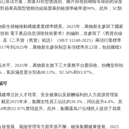
心算法方案，加速AI在型號識別、圖片與視頻稽核等環節的深度
算法對蘋果高階型號精仿組裝螢幕的檢測準確率達99%。此外，3C類
新生積極推動構建產業標準體系。2025年，萬物新生參與了國家
數據安全技術 電子產品信息清除技術要求》的編制，並參與了《舊貨在線
5）及《二手貨（舊貨）術語》（SB/T 11248-2025）兩項行業標準
17年到2025年，萬物新生參與制定各項標準共22項，包括國標3
高水
平。2025年，萬物新生旗下三大業務
平
台愛回收、拍機堂和拍
，客訴滿意度分別為98.13%、92.34%和93.97%。
認可
構建專注於人才培育、安全健康以及薪酬福利的人力資源管理架
截至2025年末，集團女
性員工佔比約39.3%，同比提升4.4%。其
024年的32.97%實現提升。此外，集團還為27位殘疾人提供了就業
規發展、風險管理等方面常抓不懈，確保集團健康發展。2025