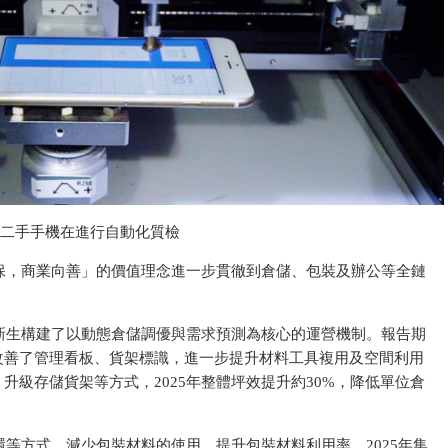
二手手機在進行自動化質檢
保，商業向善」的價值理念進一步貫徹到倉儲、包裝及辦公等全鏈
新生構建了以動態倉儲調優與需求預測為核心的運營機制。報告期
改善了管理看板、貨架標識，進一步提升材料工具複用及空間利用
、升級存儲貨架等方式，2025年整體坪效提升約30%，降低單位倉
等方式，減少包裝材料的使用，提升包裝材料利用率。2025年集