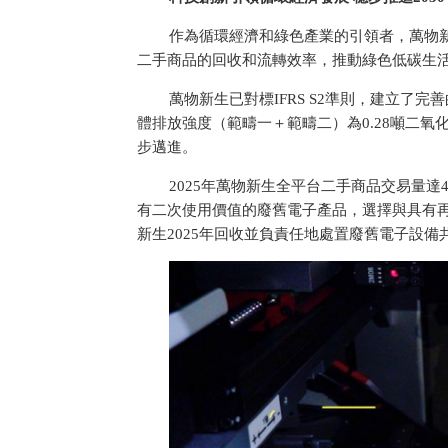
作為循環經濟和綠色產業的引領者，萬物
二手商品的回收和流轉效率，推動綠色低碳生
萬物新生已對標IFRS S2準則，建立了
體排放強度（範疇一＋範疇二）為0.28噸二氧
步邁進。
2025年萬物新生全
平
台二手商品
交易量達
有二次使用價值的廢舊電子產品，選擇與具有
新生2025年回收並負責任地處置廢舊電子設備共計