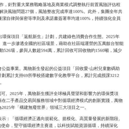
工作，針對重大業務戰略落地及商業模式調整執行前置風險評估程
解決風險問題27個，風險整改完成率達100%。此外，集團全年共
，廉潔自律與保密等準則及承諾書簽署率均達100%，持續強化全員
出環保項目「返航新生」計劃，共建綠色消費合作生態。2025年
」進一步滲透全國的社區場景，藉助在社區端運營的五萬餘
台智能
526場，參與人數超594萬，累計回收可回收物約1560噸，減少
會公益事業。萬物新生發起的公益項目「回收愛·山村兒童數碼助
計劃累計支持69所學校搭建數字化教學
平
台，累計完成授課3212
源。
認可。2025年，萬物新生獲評全球極具聲望和影響力的環保獎項
。憑藉在二手產品
交易與服務領域中對循環經濟模式的創新實踐，萬物
為2025年「構建無廢世界」領域三大項目之一。
表示：「循環經濟正邁向規範化、規模化、高質量發展的新階段。
的
使命，堅守循環經濟主賽道，以科技賦能資源循環，持續深化