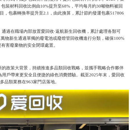
包裝材料回收比例由10%提升至68%，
平均每月約30噸物料被回
目，包裹轉換率提升至2.1，由此換算，累計節約發運包裹517806
，通過在職場內部放置愛回收·返航新生回收機，累計處理各類可
萬物新生通過單獨的廢電池或廢燈管回收機進行分類，確保100%
現
有害廢棄物的安全閉環處置。
新的政策大背景，持續推進多品類回收戰略，並攜手戰略合作夥伴
為用戶帶來更安全且便捷的綠色消費體驗。截至2025年末，愛回收
中多品類業務在963家門店落地。