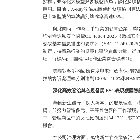
授權，並深化大模型與多模態佈局，優化多項核
應用。目前，X-Ray設備AI圖像維修項檢測
已上線型號的算法識別準確率高達95%。
與此同時，作為二手行業的領軍企業，萬物
強制
性隱私安全國標GB 46864-2025《
交易基本信息描述和要求》（SB/T 11249-202
制定，持續為行業的規範化建設貢獻力量。從20
項，行標3項，團標14項和企業聯合標準2項。
集團對客訴的回應速度與處理效率保持較
拍的客訴處理率分別達到100%、100%和99.98%
深化高效管治與合規發展 ESG表現獲國際
萬物新生踐行「以人為本」的發展理念，
構，並努力營造多元、
平等且包容的工作環境。
中，管理崗位中的女
性比例達到34.13%，較2
機會。
在公司治理方面，萬物新生在企業管治、合