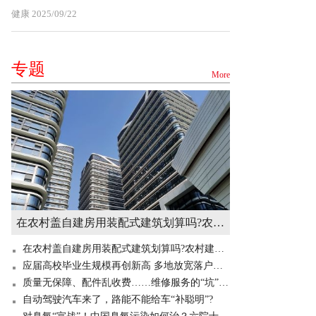
健康
2025/09/22
专题
More
在农村盖自建房用装配式建筑划算吗?农村建造装配式房屋有补贴吗? 世界快讯
在农村盖自建房用装配式建筑划算吗?农村建造装配式房屋有补贴吗? 世界快讯
应届高校毕业生规模再创新高 多地放宽落户门槛“抢人”
质量无保障、配件乱收费……维修服务的“坑”你掉过吗？
自动驾驶汽车来了，路能不能给车“补聪明”?