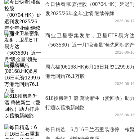
今日快看!和嘉控股（00704.HK）延迟刊
发2025/26年全年业绩 继续停牌
2026-06-17
商业卫星密集发射，卫星ETF易方达
（563530）近一月“吸金量”领先同标的产
2026-06-16
品
周六福(06168.HK)6月16日耗资1299.6万
港元回购76.1万股
2026-06-16
618換機潮升溫 萬物新生（愛回收）助力
打通以舊換新鏈路
2026-06-16
每日精选：6月16日兰石重装涨停：核聚
变，光伏，储能概念热股