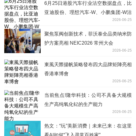
6月25日港股汽车行业沽空数据盘点，比
亚迪股份、理想汽车-W、小鹏集团-W沽
2026-06-25
空金额位居行业前三 焦点热闻
聚焦泵阀创新技术，菲沃泰全品类纳米防
护方案亮相 NEIC2026 常州大会
2026-06-25
東風天際揚帆策略發布四大品牌矩陣亮相
香港車博會
2026-06-25
当前焦点!隆华科技：公司不具备大规模
生产高纯氧化钇的生产能力
2026-06-25
热文：“玩”美新消费｜未来已来：在这里
看AI如何“飞入寻常百姓家”