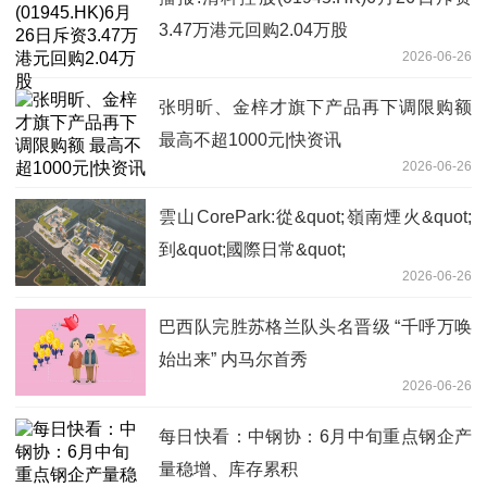
3.47万港元回购2.04万股
2026-06-26
张明昕、金梓才旗下产品再下调限购额
最高不超1000元|快资讯
2026-06-26
雲山CorePark:從&quot;嶺南煙火&quot;
到&quot;國際日常&quot;
2026-06-26
巴西队完胜苏格兰队头名晋级 “千呼万唤
始出来” 内马尔首秀
2026-06-26
每日快看：中钢协：6月中旬重点钢企产
量稳增、库存累积