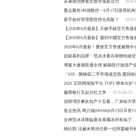
从暑期消费看文旅市场新活力
2026-
重点聚焦!科德数控：6月17日接受机
新手如何管理期货持仓风险？
2026-
【2026年6月最新】天梭手錶官方售後
【2026年6月最新】蕭邦中國官方售後
2026年6月最新！愛彼官方售後服務中
從銀幕到品牌：范冰冰曼谷舉辦粉絲交
博鳌大健康联通全球 赋能医疗旅游产
「618」購物節二手市場成交熱 愛回收
2026 互联网保险平台 TOP1 榜单出炉
徽商银行又起分红之争
2026-06-23
深耕湾区餐饮知产十五载，广东味方荣
焦点热讯:周六福(06168)6月23日斥资119
女神范冰冰降臨曼谷泰國冰邦有福了
纳比勒·法赫米将担任新一任阿盟秘书