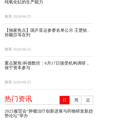
纯氧化钇的生产能力
推荐
2026/06/25
【独家焦点】国乒亚运参赛名单公示 王楚钦、
孙颖莎等在列
推荐
2026/06/25
重点聚焦!科德数控：6月17日接受机构调研，
保宁资本参与
推荐
2026/06/25
热门资讯
日
周
总
2025服贸会“肿瘤治疗创新进展与药物研发新趋
势论坛”举办