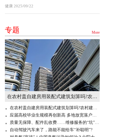
健康
2025/09/22
专题
More
在农村盖自建房用装配式建筑划算吗?农村建造装配式房屋有补贴吗? 世界快讯
在农村盖自建房用装配式建筑划算吗?农村建造装配式房屋有补贴吗? 世界快讯
应届高校毕业生规模再创新高 多地放宽落户门槛“抢人”
质量无保障、配件乱收费……维修服务的“坑”你掉过吗？
自动驾驶汽车来了，路能不能给车“补聪明”?