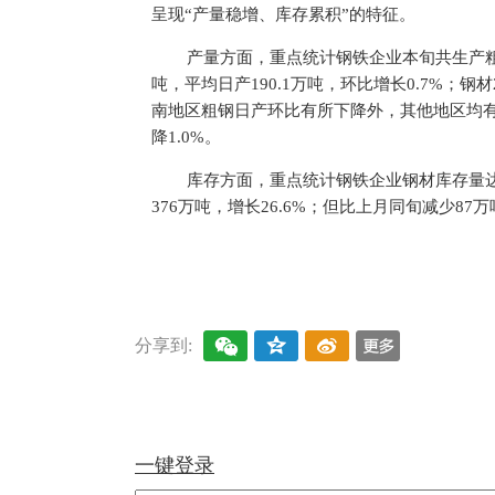
呈现“产量稳增、库存累积”的特征。
产量方面，重点统计钢铁企业本旬共生产粗钢2
吨，平均日产190.1万吨，环比增长0.7%；钢材
南地区粗钢日产环比有所下降外，其他地区均有
降1.0%。
库存方面，重点统计钢铁企业钢材库存量达1
376万吨，增长26.6%；但比上月同旬减少87万
关键词：
废钢
螺纹钢
盘螺
铁矿石
线材
中
分享到:
一键登录