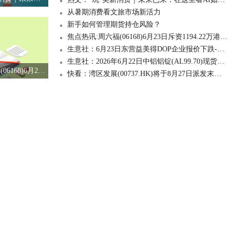
从暑期消费看文旅市场新活力
新手如何管理期货持仓风险？
焦点热讯:周六福(06168)6月23日斥资1194.22万港元回购75.52万股
生意社：6月23日东营益美得DOP企业报价下跌-每日聚焦
生意社：2026年6月22日中铝铝锭(AL99.70)现货价格一览-头条
焦点热讯:周六福(06168)6月23日斥资1194.22万港元回购75.52万股
快看：湾区发展(00737.HK)将于8月27日派发末期股息每股0.08644392港元