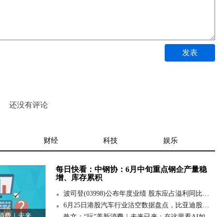
发表
还没有评论
财经
科技
娱乐
每日快看：中钢协：6月中旬重点钢企产量稳
增、库存累积
波司登(03998)公布年度业绩 股东应占溢利同比上升13.7%至约39.94亿元 末期息每股25港仙-每日速看
6月25日港股汽车行业沽空数据盘点，比亚迪股份、理想汽车-W、小鹏集团-W沽空金额位居行业前三 焦点热闻
热文：“玩”美新消费｜未来已来：在这里看AI如何“飞入寻常百姓家”
热文：“玩”美新消费｜未来已来：在这里看AI如何“飞入寻常百姓家”