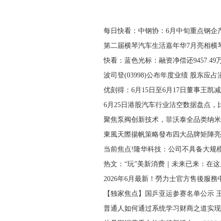
每日快看：中钢协：6月中旬重点钢企
第二届横琴汽车生活嘉年华7月亮相横
快看：蓝色光标：融资净偿还9457.49
波司登(03998)公布年度业绩 股东应占
优刻得：6月15日至6月17日董事王凯
6月25日港股汽车行业沽空数据盘点，
聚焦泵阀创新技术，菲沃泰全品类纳米
東風天際揚帆策略發布四大品牌矩陣亮
当前焦点!隆华科技：公司不具备大规
热文：“玩”美新消费｜未来已来：在这
2026年6月最新！勞力士官方售後服務
【独家焦点】国乒亚运参赛名单公示 
普通人如何通过系统学习财商之道实现