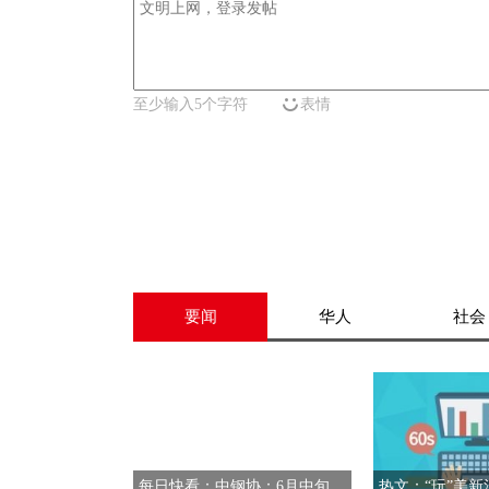
至少输入5个字符
表情
要闻
华人
社会
每日快看：中钢协：6月中旬重点钢企产量稳增、库存累积