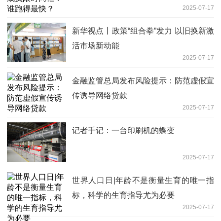
2025-07-17
新华视点丨政策“组合拳”发力 以旧换新激
活市场新动能
2025-07-17
金融监管总局发布风险提示：防范虚假宣
传诱导网络贷款
2025-07-17
记者手记：一台印刷机的蝶变
2025-07-17
世界人口日|年龄不是衡量生育的唯一指
标，科学的生育指导尤为必要
2025-07-17