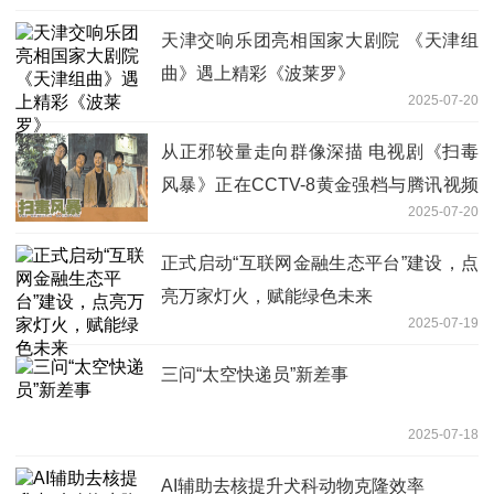
天津交响乐团亮相国家大剧院 《天津组
曲》遇上精彩《波莱罗》
2025-07-20
从正邪较量走向群像深描 电视剧《扫毒
风暴》正在CCTV-8黄金强档与腾讯视频
2025-07-20
热播
正式启动“互联网金融生态平台”建设，点
亮万家灯火，赋能绿色未来
2025-07-19
三问“太空快递员”新差事
2025-07-18
AI辅助去核提升犬科动物克隆效率