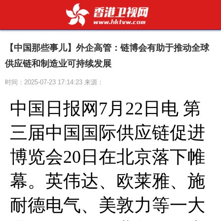
【中国那些事儿】外企高管：链博会有助于推动全球
供应链和制造业可持续发展
时间：2025-07-23 17:14:23 来源：
中国日报网7月22日电 第
三届中国国际供应链促进
博览会20日在北京落下帷
幕。英伟达、欧莱雅、施
耐德电气、美敦力等一大