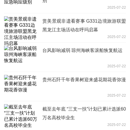
别
2025-07-22
赏美景观非遗看赛事 G331边境旅游联盟
黑龙江主场活动在呼玛启幕
2025-07-22
台风影响减弱 琼州海峡客滚船恢复航运
2025-07-22
贵州石阡千年香果树迎来盛花期花香弥漫
2025-07-22
截至去年底 “三支一扶”计划已累计选派60
万名高校毕业生
2025-07-22