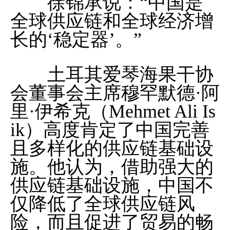
徐锦承说：“中国是
全球供应链和全球经济增
长的‘稳定器’。”
土耳其爱琴海果干协
会董事会主席穆罕默德·阿
里·伊希克（Mehmet Ali Is
ik）高度肯定了中国完善
且多样化的供应链基础设
施。他认为，借助强大的
供应链基础设施，中国不
仅降低了全球供应链风
险，而且促进了贸易的畅