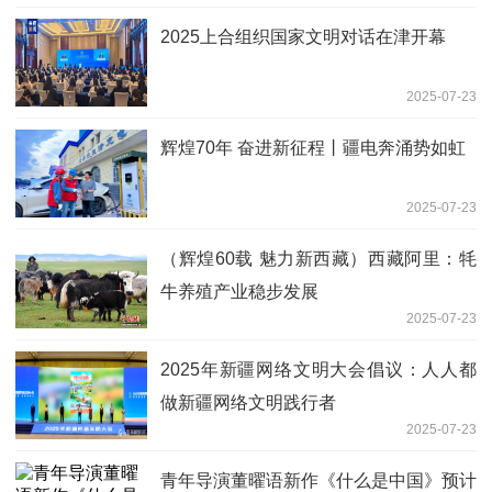
2025上合组织国家文明对话在津开幕
2025-07-23
辉煌70年 奋进新征程丨疆电奔涌势如虹
2025-07-23
（辉煌60载 魅力新西藏）西藏阿里：牦
牛养殖产业稳步发展
2025-07-23
2025年新疆网络文明大会倡议：人人都
做新疆网络文明践行者
2025-07-23
青年导演董曜语新作《什么是中国》预计