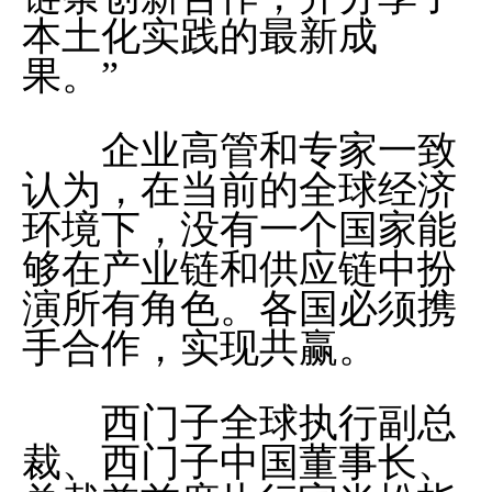
本土化实践的最新成
果。”
企业高管和专家一致
认为，在当前的全球经济
环境下，没有一个国家能
够在产业链和供应链中扮
演所有角色。各国必须携
手合作，实现共赢。
西门子全球执行副总
裁、西门子中国董事长、