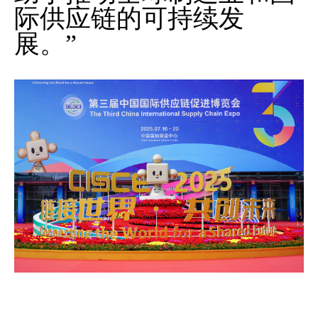
际供应链的可持续发
展。”