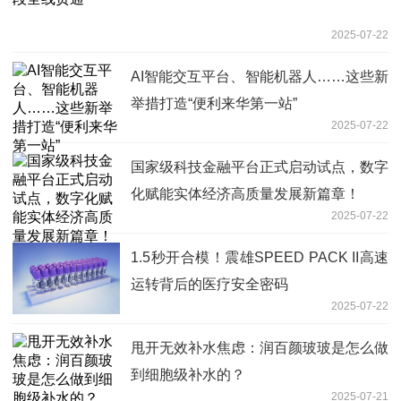
2025-07-22
AI智能交互平台、智能机器人……这些新
举措打造“便利来华第一站”
2025-07-22
国家级科技金融平台正式启动试点，数字
化赋能实体经济高质量发展新篇章！
2025-07-22
1.5秒开合模！震雄SPEED PACK II高速
运转背后的医疗安全密码
2025-07-22
甩开无效补水焦虑：润百颜玻玻是怎么做
到细胞级补水的？
2025-07-21