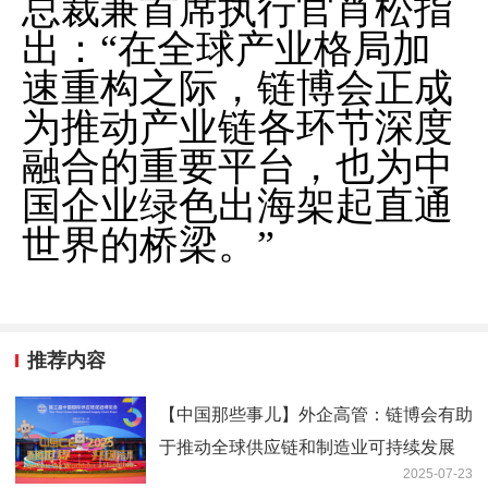
总裁兼首席执行官肖松指
出：“在全球产业格局加
速重构之际，链博会正成
为推动产业链各环节深度
融合的重要平台，也为中
国企业绿色出海架起直通
世界的桥梁。”
推荐内容
【中国那些事儿】外企高管：链博会有助
于推动全球供应链和制造业可持续发展
2025-07-23