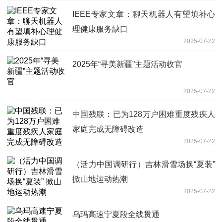
IEEE专家文章：聊天机器人有望填补心
理健康服务缺口
2025-07-22
2025年“寻美新疆”主题活动收官
2025-07-22
中国残联：已为128万户困难重度残疾人
家庭完成无障碍改造
2025-07-22
（活力中国调研行）吉林滑雪场换“夏装”
掀山地运动热潮
2025-07-22
乌玛高速宁夏段全线贯通