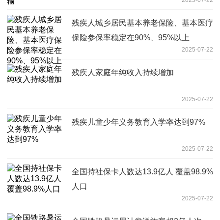
残疾人城乡居民基本养老保险、基本医疗
保险参保率稳定在90%、95%以上
2025-07-22
残疾人家庭年纯收入持续增加
2025-07-22
残疾儿童少年义务教育入学率达到97%
2025-07-22
全国持社保卡人数达13.9亿人 覆盖98.9%
人口
2025-07-22