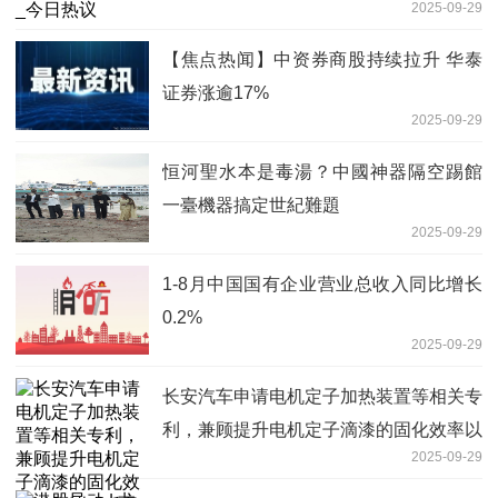
2025-09-29
【焦点热闻】中资券商股持续拉升 华泰
证券涨逾17%
2025-09-29
恒河聖水本是毒湯？中國神器隔空踢館
一臺機器搞定世紀難題
2025-09-29
1-8月中国国有企业营业总收入同比增长
0.2%
2025-09-29
长安汽车申请电机定子加热装置等相关专
利，兼顾提升电机定子滴漆的固化效率以
2025-09-29
及漆膜质量