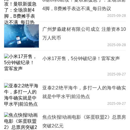
4脚，B费摊手表达不满_每日热议
2025-09-28
广州梦淼建材有限公司成立 注册资本10
万人民币
2025-09-28
小米17开售，5分钟破纪录！雷军发声
2025-09-27
亚泰2:2绝平海牛，多打一人的海牛确实
就是中甲水平|前沿热点
2025-09-27
焦点快报!动画电影《坏蛋联盟2》总票房
突破2亿元