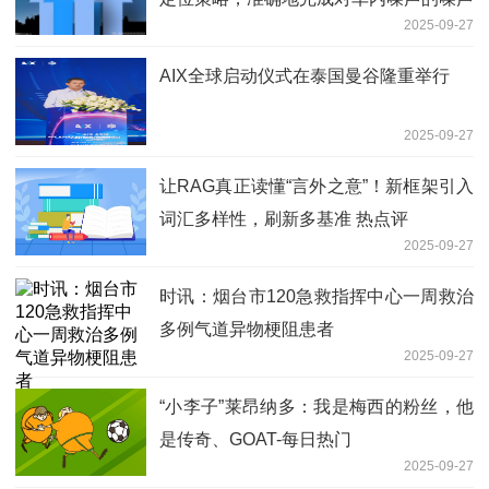
2025-09-27
源定位-今日讯
AIX全球启动仪式在泰国曼谷隆重举行
2025-09-27
让RAG真正读懂“言外之意”！新框架引入
词汇多样性，刷新多基准 热点评
2025-09-27
时讯：烟台市120急救指挥中心一周救治
多例气道异物梗阻患者
2025-09-27
“小李子”莱昂纳多：我是梅西的粉丝，他
是传奇、GOAT-每日热门
2025-09-27