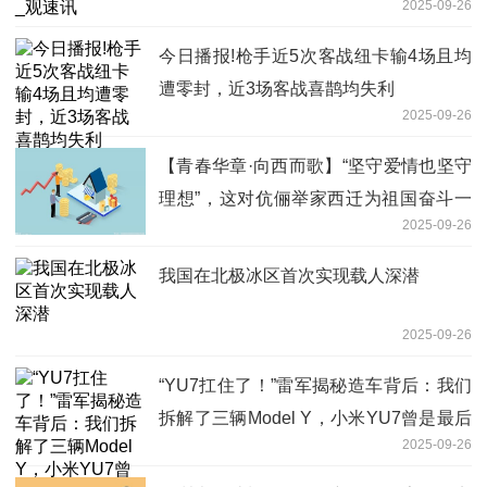
2025-09-26
今日播报!枪手近5次客战纽卡输4场且均
遭零封，近3场客战喜鹊均失利
2025-09-26
【青春华章·向西而歌】“坚守爱情也坚守
理想”，这对伉俪举家西迁为祖国奋斗一
2025-09-26
生-播报
我国在北极冰区首次实现载人深潜
2025-09-26
“YU7扛住了！”雷军揭秘造车背后：我们
拆解了三辆Model Y，小米YU7曾是最后
2025-09-26
的底牌