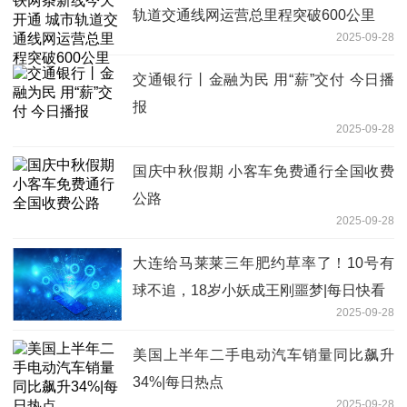
轨道交通线网运营总里程突破600公里
2025-09-28
交通银行丨金融为民 用“薪”交付 今日播
报
2025-09-28
国庆中秋假期 小客车免费通行全国收费
公路
2025-09-28
大连给马莱莱三年肥约草率了！10号有
球不追，18岁小妖成王刚噩梦|每日快看
2025-09-28
美国上半年二手电动汽车销量同比飙升
34%|每日热点
2025-09-28