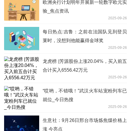
欧洲央行计划明年开展新一轮数字欧元实
验_焦点资讯
2025-09-26
每日热点:吉鲁：之前在法国队见到登贝
莱时，没想到他能赢得金球奖
2025-09-26
龙虎榜 |芳源股份上涨20.04%，买入前五
合计买入6556.42万元
2025-09-26
“哎哟，不错哦！”武汉火车站宠粉列车已
就位_今日热搜
2025-09-26
生意社：9月26日邢台市场炼焦煤价格上
涨 今亮点