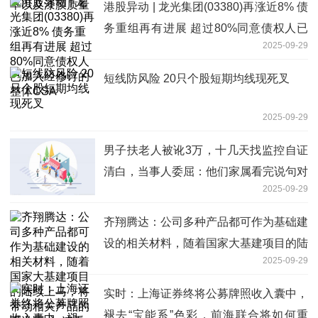
港股异动 | 龙光集团(03380)再涨近8% 债
务重组再有进展 超过80%同意债权人已
2025-09-29
加入经修订的整体CSA
短线防风险 20只个股短期均线现死叉
2025-09-29
男子扶老人被讹3万，十几天找监控自证
清白，当事人委屈：他们家属看完说句对
2025-09-29
不起就走了，以后都不敢做好事
齐翔腾达：公司多种产品都可作为基础建
设的相关材料，随着国家大基建项目的陆
2025-09-29
续上马，将带动相关产品的下游需求_速
看料
实时：上海证券终将公募牌照收入囊中，
褪去“宝能系”色彩，前海联合将如何重