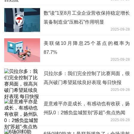
数“读”1至8月工业企业营收保持稳定增长
装备制造业“压舱石”作用明显
2025-09-28
美联储10月降息25个基点的概率为
87.7%
2025-09-28
贝拉尔多：我们完全控制了比赛局面，很
高兴破门希望延续良好表现 每日快报
2025-09-28
是意难平亦是成长，有感动也有收获，扬
州队0：2憾负盐城暂别“苏超”-焦点热闻
2025-09-28
6场0球0助攻！曼联新援急了：全场浪射