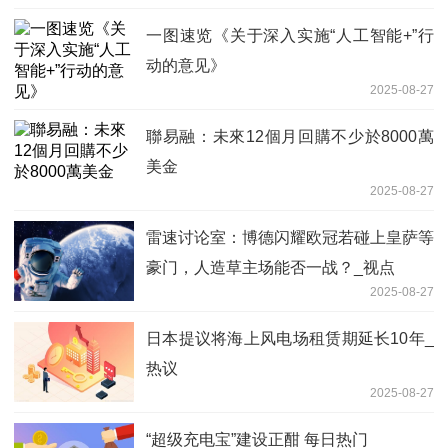
一图速览《关于深入实施“人工智能+”行
动的意见》
2025-08-27
聯易融：未來12個月回購不少於8000萬
美金
2025-08-27
雷速讨论室：博德闪耀欧冠若碰上皇萨等
豪门，人造草主场能否一战？_视点
2025-08-27
日本提议将海上风电场租赁期延长10年_
热议
2025-08-27
“超级充电宝”建设正酣 每日热门