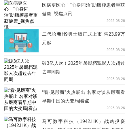
医病更医心！“心身同治”助脑梗患者重获
健康_视焦点讯
2025-08-26
二代哈弗H9勇士版正式上市 售23.99万
元起
2025-08-26
破3亿人次！2025年暑期档观影人次超过
去年同期
2025-08-26
“看·见殷商”火热展出 名家对谈从殷商看
早期中国的大变局|看点
2025-08-26
马可数字科技（1942.HK）战略投资