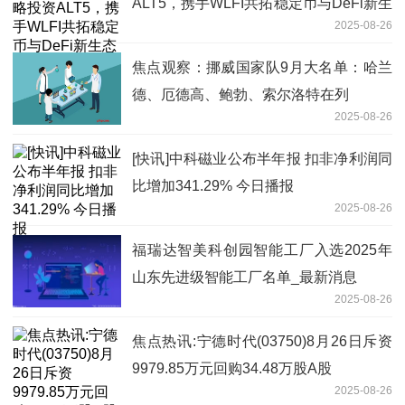
ALT5，携手WLFI共拓稳定币与DeFi新生
2025-08-26
态
焦点观察：挪威国家队9月大名单：哈兰
德、厄德高、鲍勃、索尔洛特在列
2025-08-26
[快讯]中科磁业公布半年报 扣非净利润同
比增加341.29% 今日播报
2025-08-26
福瑞达智美科创园智能工厂入选2025年
山东先进级智能工厂名单_最新消息
2025-08-26
焦点热讯:宁德时代(03750)8月26日斥资
9979.85万元回购34.48万股A股
2025-08-26