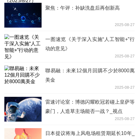
聚焦：午评：补缺洗盘后再创新高
2025-08-27
一图速览《关于深入实施“人工智能+”行
动的意见》
2025-08-27
聯易融：未來12個月回購不少於8000萬
美金
2025-08-27
雷速讨论室：博德闪耀欧冠若碰上皇萨等
豪门，人造草主场能否一战？_视点
2025-08-27
日本提议将海上风电场租赁期延长10年_