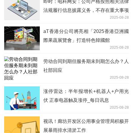
即时：电科网安：公司严格按照相关法律
法规履行信息披露义务，不存在重大事项
2025-08-28
未披露情形
aT香港分公司將亮相「2025香港亞洲國
際果蔬展覽會」打造特色韓國館
2025-08-28
劳动合同到期但服务期未到期怎么办？人
社部回应
2025-08-28
涨停雷达：半年报增长+机器人+户用光
伏 正泰电器触及涨停_每日讯息
2025-08-28
视讯！廊坊开发区公用事业管理局积极开
展暴雨排水清淤工作