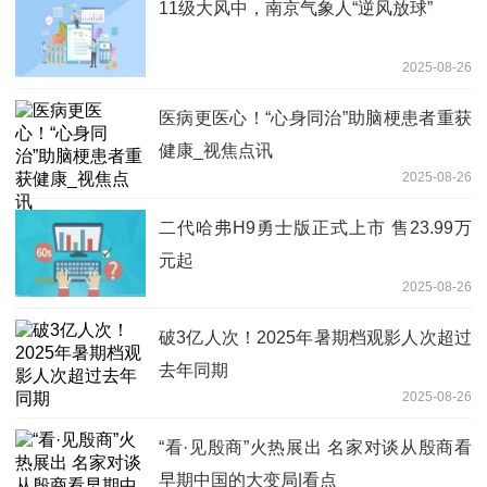
11级大风中，南京气象人“逆风放球”
2025-08-26
医病更医心！“心身同治”助脑梗患者重获
健康_视焦点讯
2025-08-26
二代哈弗H9勇士版正式上市 售23.99万
元起
2025-08-26
破3亿人次！2025年暑期档观影人次超过
去年同期
2025-08-26
“看·见殷商”火热展出 名家对谈从殷商看
早期中国的大变局|看点