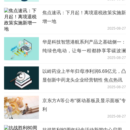
焦点速讯：下月起！离境退税政策实施新
增一地
2025-08-27
华是科技智慧港航系列产品之基础侧一：
纯绿色电动，让每一程都静享零碳波澜
2025-08-27
即时
以岭药业上半年归母净利润6.69亿元，凸
显创新中药龙头企业经营韧性 焦点热讯
2025-08-27
京东方A等公布“驱动基板及显示面板”专
利
2025-08-27
抗战胜利80周年纪念活动新闻中心启用