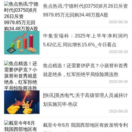
焦点热讯:宁德时代(03750)8月26日斥资
9979.85万元回购34.48万股A股
2025-08-26
中集安瑞科：2025年上半年净利润约
5.62亿元 同比增长15.6%_今日看点
2025-08-26
焦点精选！还需要伊萨克？小孩替补首秀
就是绝杀，红军拒绝平局惊险两连胜
2025-08-26
[快讯]英杰电气:关于高级管理人员减持计
划实施完毕-热议
2025-08-26
截至今年6月 我国西部地区有效发明专利