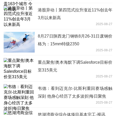
港股异动丨第四范式拉升涨近11%创去年
3月以来新高
2025-08-27
8月27日陕西龙门钢铁8月26-31日废钢价
格为：15mm特级2350
2025-08-27
重点聚焦!奥本海默下调Salesforce目标价
至315美元
2025-08-27
韦德：看到迈克尔-比斯利重回赛场感触
深刻 他身心经历了太多波折|每日聚焦
2025-08-27
悠湖湾商业综合体项目基本完工-视讯