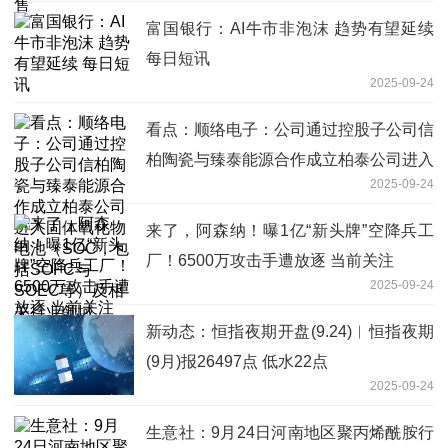
富国银行：AI牛市非泡沫 趋势有望延续
每日短讯
2025-09-24
看点：顺络电子：公司通过控股子公司信
柏陶瓷与臻泰能源合作成立柏泰公司进入
2025-09-24
固体氧化物电池（SOC，包括SOFC与
SOEC等）及相关行业领域
来了，阿森纳！曝1亿“新头牌”空降兵工
厂！6500万攻击手遭放逐 当前关注
2025-09-24
新动态：恒指夜期开盘(9.24)︱恒指夜期
(9月)报26497点 低水22点
2025-09-24
生意社：9月24日河南地区聚丙烯酰胺行