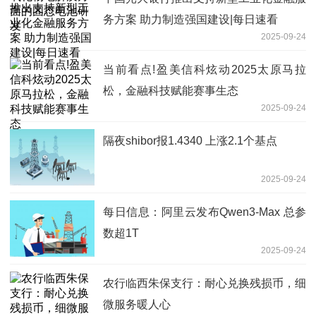
务方案 助力制造强国建设|每日速看
2025-09-24
当前看点!盈美信科炫动2025太原马拉
松，金融科技赋能赛事生态
2025-09-24
隔夜shibor报1.4340 上涨2.1个基点
2025-09-24
每日信息：阿里云发布Qwen3-Max 总参
数超1T
2025-09-24
农行临西朱保支行：耐心兑换残损币，细
微服务暖人心