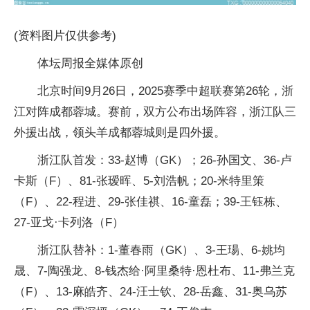
(资料图片仅供参考)
体坛周报全媒体原创
北京时间9月26日，2025赛季中超联赛第26轮，浙
江对阵成都蓉城。赛前，双方公布出场阵容，浙江队三
外援出战，领头羊成都蓉城则是四外援。
浙江队首发：33-赵博（GK）；26-孙国文、36-卢
卡斯（F）、81-张瑷晖、5-刘浩帆；20-米特里策
（F）、22-程进、29-张佳祺、16-童磊；39-王钰栋、
27-亚戈·卡列洛（F）
浙江队替补：1-董春雨（GK）、3-王瑒、6-姚均
晟、7-陶强龙、8-钱杰给·阿里桑特·恩杜布、11-弗兰克
（F）、13-麻皓齐、24-汪士钦、28-岳鑫、31-奥乌苏