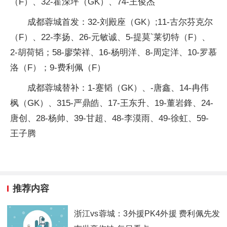
（F）、32-霍深坪（GK）、74-王俊杰
成都蓉城首发：32-刘殿座（GK）;11-古尔芬克尔
（F）、22-李扬、26-元敏诚、5-提莫`莱切特（F）、
2-胡荷韬；58-廖荣祥、16-杨明洋、8-周定洋、10-罗慕
洛（F）；9-费利佩（F）
成都蓉城替补：1-蹇韬（GK）、-唐鑫、14-冉伟
枫（GK）、315-严鼎皓、17-王东升、19-董岩鋒、24-
唐创、28-杨帅、39-甘超、48-李漠雨、49-徐虹、59-
王子腾
推荐内容
浙江vs蓉城：3外援PK4外援 费利佩先发