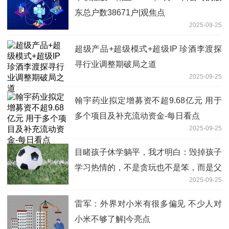
东总户数38671户|观焦点
2025-09-25
超级产品+超级模式+超级IP 珍酒李渡探
寻行业调整期破局之道
2025-09-25
翰宇药业拟定增募资不超9.68亿元 用于
多个项目及补充流动资金-每日看点
2025-09-25
目睹孩子休学躺平，我才明白：毁掉孩子
学习热情的，不是贪玩也不是笨，而是父
2025-09-25
母无意触发了“德西效应”
雷军：外界对小米有很多偏见 不少人对
小米不够了解|今亮点