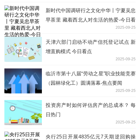
新时代中国调研行之文化中华丨宁夏吴忠
早茶里 藏着西北人对生活的热爱-今日看
2025-09-25
点
天津六部门启动不动产信托登记试点 新
增直购模式 今日看点
2025-09-25
临沂市第十八届“劳动之星”职业技能竞赛
（园林绿化工）圆满落幕-焦点要闻
2025-09-25
投资房产时如何评估房产的总成本？ 每
日热门
2025-09-25
央行25日开展4835亿元7天期逆回购操