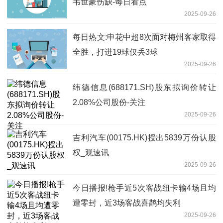
韦世豪伤缺-每日看点
2025-09-26
每日热文:申花中超8次面对梅州客家取得
全胜，打进19球仅丢3球
2025-09-26
纬德信息(688171.SH)股东拟询价转让
2.08%公司股份-关注
2025-09-26
吉利汽车(00175.HK)授出5839万份认股
权_观速讯
2025-09-26
今日播报!枪手近5次客战纽卡输4场且均
遭零封，近3场客战喜鹊均失利
2025-09-26