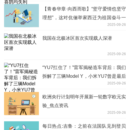
【青春华章·向西而歌】“坚守爱情也坚守
理想”，这对伉俪举家西迁为祖国奋斗一
2025-09-26
生-播报
我国在北极冰区首次实现载人深潜
2025-09-26
“YU7扛住了！”雷军揭秘造车背后：我们
拆解了三辆Model Y，小米YU7曾是最后
2025-09-26
的底牌
欧洲央行计划明年开展新一轮数字欧元实
验_焦点资讯
2025-09-26
每日热点:吉鲁：之前在法国队见到登贝