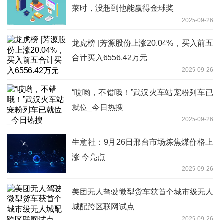
莱时，没想到他能赢得金球奖
2025-09-26
龙虎榜 |芳源股份上涨20.04%，买入前五
合计买入6556.42万元
2025-09-26
“哎哟，不错哦！”武汉火车站宠粉列车已
就位_今日热搜
2025-09-26
生意社：9月26日邢台市场炼焦煤价格上
涨 今亮点
2025-09-26
美团无人驾驶微型货车获首个城市级无人
城配跨区联网试点
2025-09-26