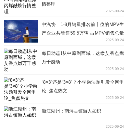
情整理
2025-09-24
中汽协：1-8月销量排名前十位的MPV生
产企业共销售59.5万辆 占MPV销售总量
2025-09-24
的77.6%-焦点播报
每日动态!从中原到西域，这缕艾香点燃
万千感动
2025-09-24
“8×3”还是“3×8”？小学乘法题引发全网争
论_焦点热文
2025-09-24
浙江湖州：南浔古镇游人如织
2025-09-24