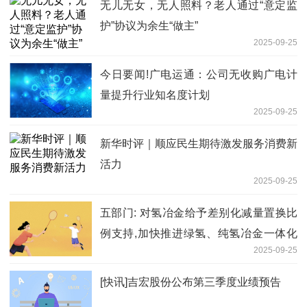
无儿无女，无人照料？老人通过“意定监
护”协议为余生“做主”
2025-09-25
今日要闻!广电运通：公司无收购广电计
量提升行业知名度计划
2025-09-25
新华时评｜顺应民生期待激发服务消费新
活力
2025-09-25
五部门: 对氢冶金给予差别化减量置换比
例支持,加快推进绿氢、纯氢冶金一体化
2025-09-25
工艺技术
[快讯]吉宏股份公布第三季度业绩预告