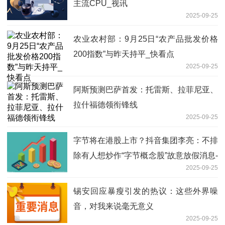
主流CPU_视讯
2025-09-25
农业农村部：9月25日“农产品批发价格
200指数”与昨天持平_快看点
2025-09-25
阿斯预测巴萨首发：托雷斯、拉菲尼亚、
拉什福德领衔锋线
2025-09-25
字节将在港股上市？抖音集团李亮：不排
除有人想炒作“字节概念股”故意放假消息-
2025-09-25
快看点
锡安回应暴瘦引发的热议：这些外界噪
音，对我来说毫无意义
2025-09-25