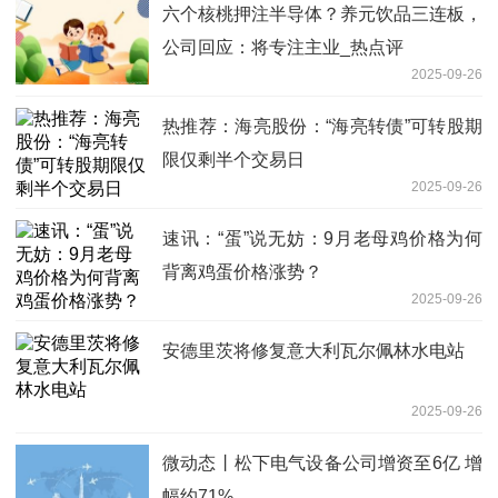
六个核桃押注半导体？养元饮品三连板，
公司回应：将专注主业_热点评
2025-09-26
热推荐：海亮股份：“海亮转债”可转股期
限仅剩半个交易日
2025-09-26
速讯：“蛋”说无妨：9月老母鸡价格为何
背离鸡蛋价格涨势？
2025-09-26
安德里茨将修复意大利瓦尔佩林水电站
2025-09-26
微动态丨松下电气设备公司增资至6亿 增
幅约71%