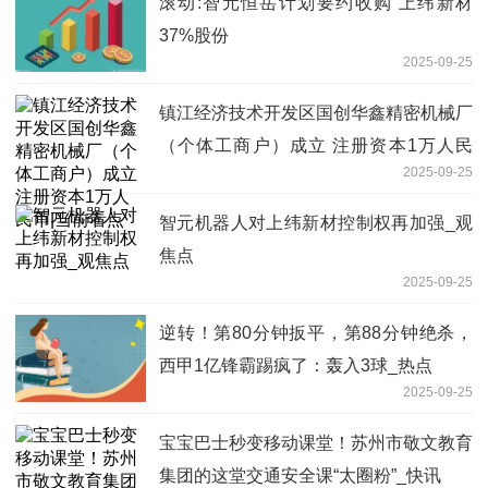
滚动:智元恒岳计划要约收购 上纬新材
37%股份
2025-09-25
镇江经济技术开发区国创华鑫精密机械厂
（个体工商户）成立 注册资本1万人民
2025-09-25
币|当前看点
智元机器人对上纬新材控制权再加强_观
焦点
2025-09-25
逆转！第80分钟扳平，第88分钟绝杀，
西甲1亿锋霸踢疯了：轰入3球_热点
2025-09-25
宝宝巴士秒变移动课堂！苏州市敬文教育
集团的这堂交通安全课“太圈粉”_快讯